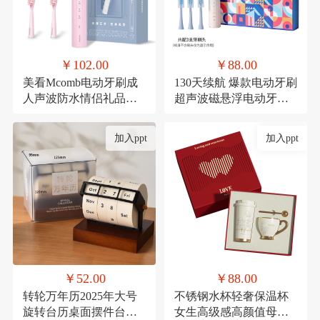
￥102.00
￥88.00
美看Mcomb电动牙刷成
130天续航 爆款电动牙刷
人声波防水情侣礼品科
超声波磁悬浮电动牙刷
技充电款可定制扫振
成人款生日礼品套装
加入ppt
加入ppt
￥52.00
￥88.00
转轮万年历2025年大号
不锈钢水杯轻奢保温杯
旋转台历桌面摆件台历
女生高级感高颜值母亲