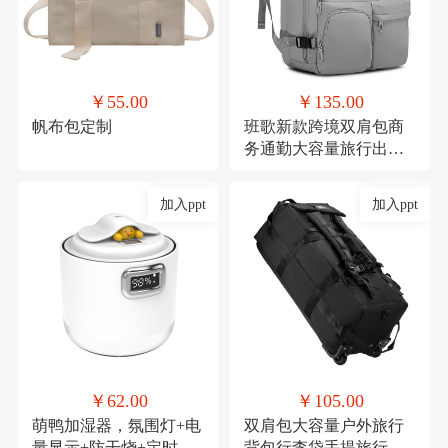
￥55.00
￥135.00
帆布包定制
班歌新款跨境双肩包商
务通勤大容量旅行出差
电脑背包学生书包男女
加入ppt
加入ppt
￥62.00
￥105.00
萌鸭加湿器，氛围灯+电
双肩包大容量户外旅行
量显示+防干烧+定时
背包行李袋手提旅行包