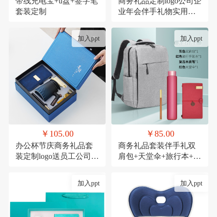
带线充电宝+u盘+签字笔
商务礼品定制logo公司企
套装定制
业年会伴手礼物实用高
档送客户员工套装
加入ppt
加入ppt
￥105.00
￥85.00
办公杯节庆商务礼品套
商务礼品套装伴手礼双
装定制logo送员工公司周
肩包+天堂伞+旅行本+木
年庆实用活动伴手礼
质笔
加入ppt
加入ppt