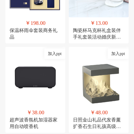
￥198.00
￥13.00
保温杯雨伞套装商务礼
陶瓷杯马克杯礼盒装伴
品
手礼套装活动婚庆新年
礼品
加入ppt
加入ppt
￥38.00
￥48.00
超声波香氛机加湿器家
日照金山礼品代发香薰
用自动喷香机
扩香石生日礼孩高级感
伴手礼毕业礼物