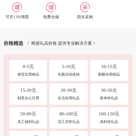
合作及洽谈
修改收货地址
可开13%增票
免费仓储
阳光采购
商品发布
常见问题
价格精选
/ 根据礼品价格 提供专业解决方案！
0-5元
5-10元
10-15元
便宜实用精品
实惠活动促销
新颖实用精品
15-20元
20-30元
30-50元
创意办公日用
生活实用礼品
新奇特礼品
50-80元
80-100元
100-150元
员工福利礼品
员工关怀礼品
高科技礼品