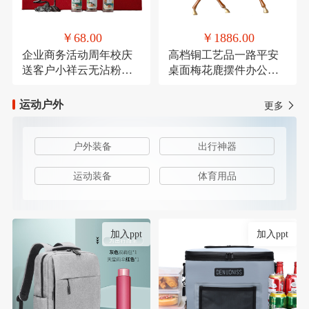
￥68.00
￥1886.00
企业商务活动周年校庆
高档铜工艺品一路平安
送客户小祥云无沾粉盘
桌面梅花鹿摆件办公装
檀香鹅梨账中香
饰品乔迁送礼
运动户外
更多
户外装备
出行神器
运动装备
体育用品
加入ppt
加入ppt