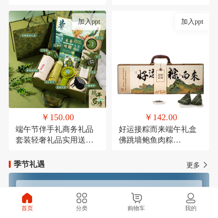
考研励志万年历倒计时
节结婚伴手礼品盒套装
加入ppt
加入ppt
￥150.00
￥142.00
端午节伴手礼商务礼品
好运接粽而来端午礼盒
套装轻奢礼品实用送客
佛跳墙鲍鱼肉粽
户活动礼品学生端午礼
120g*1，高汤黑松露火
品定制logo
腿肉粽120g*1，鲜肉粽
季节礼遇
更多
120g*1，高汤蛋黄鲜肉
粽120g*1，玫瑰豆沙粽
120g*1，芋泥紫薯粽
春季焕新
夏季清凉
120g*1，咸鸭蛋
首页
分类
购物车
我的
60g*4（盒装），铁观音
秋季滋补
冬季温暖