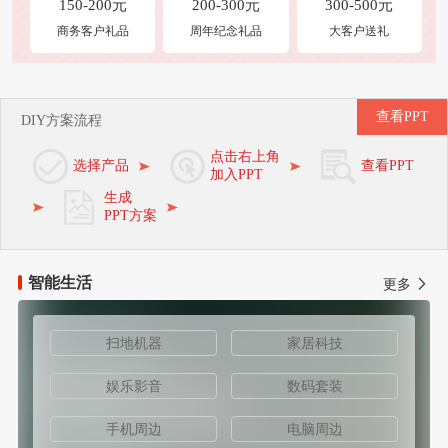
150-200元
200-300元
300-500元
商务客户礼品
周年纪念礼品
大客户送礼
查看PPT
DIY方案流程
点击右上角
选择产品
查看PPT
加入PPT
生成
PPT方案
智能生活
更多
扫地机器
家居科技
娱乐影音
数码套装
手机周边
电脑周边