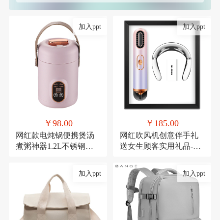
加入ppt
加入ppt
￥98.00
￥185.00
网红款电炖锅便携煲汤
网红吹风机创意伴手礼
煮粥神器1.2L不锈钢电
送女生顾客实用礼品-极
煮锅多功能预约
光吹风机+颈椎仪
加入ppt
加入ppt