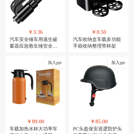
￥3.36
￥8.50
汽车安全锤车用逃生破
汽车收纳盒车载多功能
窗器应急救生锤安全带
手箱收纳整理带杯架
割刀车载安全用品
加入ppt
加入ppt
￥89.00
￥85.00
车载加热水杯大功率车
PC头盔保安巡逻防护头