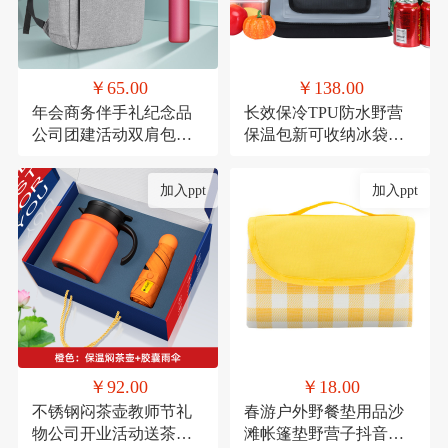
￥65.00
￥138.00
年会商务伴手礼纪念品
长效保冷TPU防水野营
公司团建活动双肩包实
保温包新可收纳冰袋冰
用礼品套装印制
包户外移动冰箱冷藏包
定制
加入ppt
加入ppt
￥92.00
￥18.00
不锈钢闷茶壶教师节礼
春游户外野餐垫用品沙
物公司开业活动送茶具
滩帐篷垫野营子抖音网