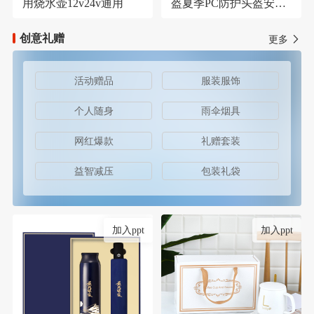
用烧水壶12v24v通用
盔夏季PC防护头盔安保
器材防护安全帽
创意礼赠
更多
活动赠品
服装服饰
个人随身
雨伞烟具
网红爆款
礼赠套装
益智减压
包装礼袋
加入ppt
加入ppt