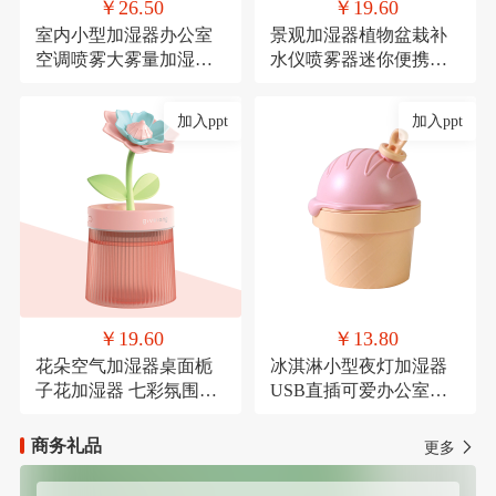
￥26.50
￥19.60
室内小型加湿器办公室
景观加湿器植物盆栽补
空调喷雾大雾量加湿器
水仪喷雾器迷你便携式
氛围灯USB直插款加湿
USB车载喷雾
加入ppt
加入ppt
￥19.60
￥13.80
花朵空气加湿器桌面栀
冰淇淋小型夜灯加湿器
子花加湿器 七彩氛围灯
USB直插可爱办公室桌
喷雾器萌宠USB喷雾器
面加湿器氛围灯喷雾器
商务礼品
更多