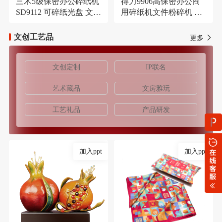
三木5级保密办公碎纸机
得力9906高保密办公商
SD9112 可碎纸光盘 文件
用碎纸机文件粉碎机 长
大容量21L粉碎机
时间碎纸机
文创工艺品
更多
文创定制
IP联名
艺术藏品
文房雅玩
工艺礼品
产品研发
加入ppt
加入ppt