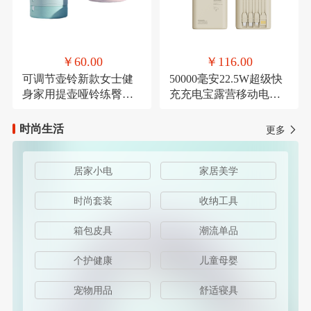
￥60.00
￥116.00
可调节壶铃新款女士健
50000毫安22.5W超级快
身家用提壶哑铃练臀翘
充充电宝露营移动电源
臀深蹲力量健身器材
可定制
时尚生活
更多
居家小电
家居美学
时尚套装
收纳工具
箱包皮具
潮流单品
个护健康
儿童母婴
宠物用品
舒适寝具