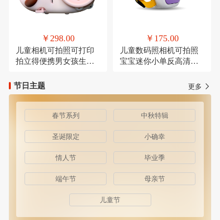
￥298.00
￥175.00
儿童相机可拍照可打印
儿童数码照相机可拍照
拍立得便携男女孩生日
宝宝迷你小单反高清卡
礼物
通
节日主题
更多
春节系列
中秋特辑
圣诞限定
小确幸
情人节
毕业季
端午节
母亲节
儿童节