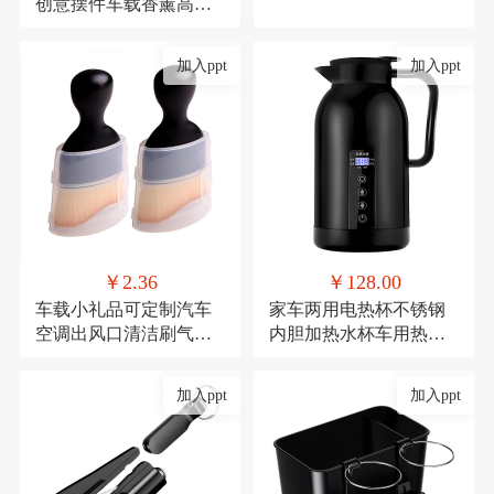
创意摆件车载香薰高档
去异味车内中控台车用
加入ppt
加入ppt
￥2.36
￥128.00
车载小礼品可定制汽车
家车两用电热杯不锈钢
空调出风口清洁刷气车
内胆加热水杯车用热水
内饰清洁工具绒毛刷短
器保温杯12V/24V加热水
款缝隙除尘毛刷
壶
加入ppt
加入ppt