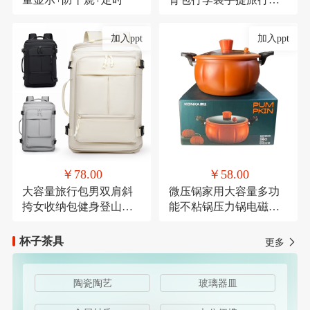
带轮子折叠露营收纳包
加入ppt
加入ppt
￥78.00
￥58.00
大容量旅行包男双肩斜
微压锅家用大容量多功
挎女收纳包健身登山运
能不粘锅压力锅电磁炉
动商务出差休闲背包
燃气灶通用麦饭石微压
杯子茶具
更多
陶瓷陶艺
玻璃器皿