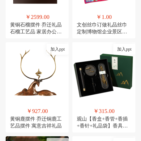
￥2599.00
￥1.00
黄铜石榴摆件 乔迁礼品
文创丝巾订做礼品丝巾
石榴工艺品 家居办公装
定制博物馆企业景区文
饰品发财果
创丝巾
加入ppt
加入ppt
￥927.00
￥315.00
黄铜鹿摆件 乔迁铜鹿工
观山【香盒+香管+香插
艺品摆件 寓意吉祥礼品
+香针+礼品袋】香具商
务伴手礼套装