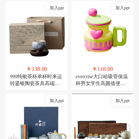
加入ppt
加入ppt
￥138.00
￥118.00
999纯银茶杯单杯时来运
evercrise大口哈吸管保温
转鎏银陶瓷茶具高端主
杯男女学生高颜值便携
人杯360度可旋转杯子
可爱少女咖啡水杯
加入ppt
加入ppt