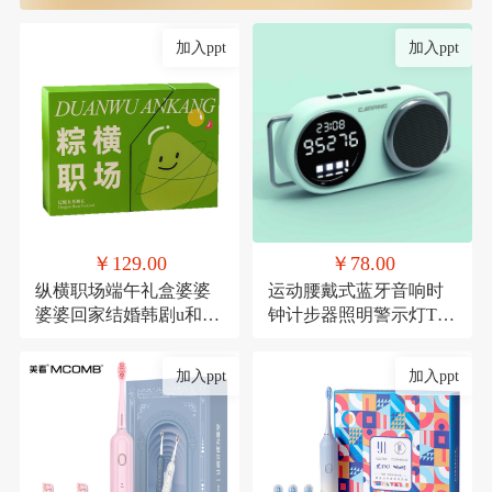
加入ppt
加入ppt
￥129.00
￥78.00
纵横职场端午礼盒婆婆
运动腰戴式蓝牙音响时
婆婆回家结婚韩剧u和规
钟计步器照明警示灯TF
范滚滚滚
卡
加入ppt
加入ppt