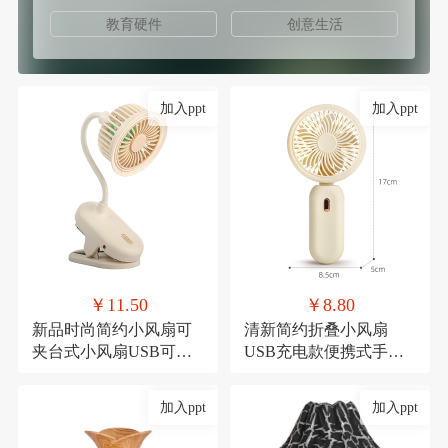
教育硬件
创意生活
加入ppt
加入ppt
￥11.50
￥8.80
新品时尚简约小风扇可
清新简约折叠小风扇
夹台式小风扇USB可充
USB充电款便携式手持
电夹子式桌面风扇
三档可调节糖果色小电
扇
加入ppt
加入ppt