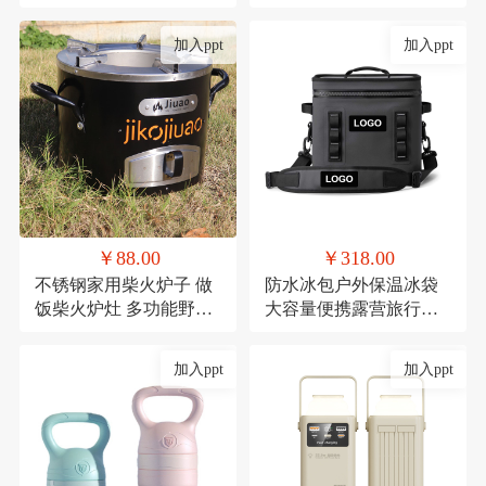
礼品陶瓷套装伴手礼
红防潮垫郊游便携布
加入ppt
加入ppt
￥88.00
￥318.00
不锈钢家用柴火炉子 做
防水冰包户外保温冰袋
饭柴火炉灶 多功能野餐
大容量便携露营旅行保
炉具
冷TPU防撞野餐餐具包
定制
加入ppt
加入ppt