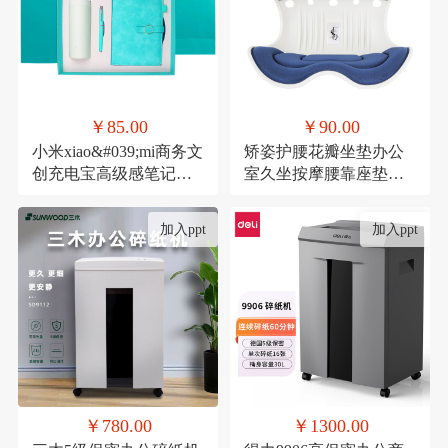
￥85.00
￥90.00
小米xiao&#039;mi商务文
矫姿护腰花瓣坐垫办公
创充电宝高级感笔记本
室久坐按摩腰靠座垫家
礼品活动伴手礼纪念礼
用形体矫正美臀神器
物
加入ppt
加入ppt
￥780.00
￥1300.00