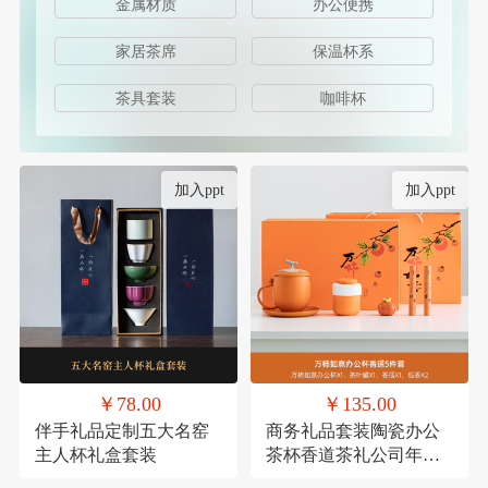
金属材质
办公便携
家居茶席
保温杯系
茶具套装
咖啡杯
加入ppt
加入ppt
￥78.00
￥135.00
伴手礼品定制五大名窑
商务礼品套装陶瓷办公
主人杯礼盒套装
茶杯香道茶礼公司年会
员工福利客户送礼定制