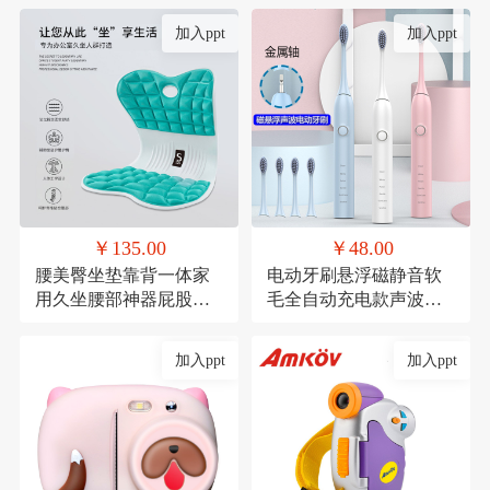
加入ppt
加入ppt
￥135.00
￥48.00
腰美臀坐垫靠背一体家
电动牙刷悬浮磁静音软
用久坐腰部神器屁股垫
毛全自动充电款声波式
透气记忆棉座椅垫
礼品
加入ppt
加入ppt