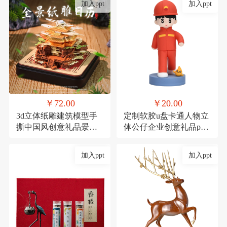
加入ppt
加入ppt
￥72.00
￥20.00
3d立体纸雕建筑模型手
定制软胶u盘卡通人物立
撕中国风创意礼品景点
体公仔企业创意礼品pvc
景区产品定制礼物
高速U盘大容量16g
加入ppt
加入ppt