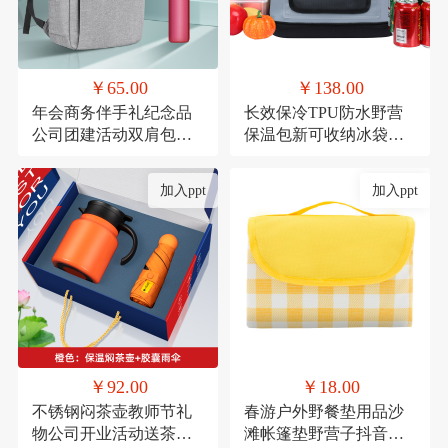
￥65.00
￥138.00
年会商务伴手礼纪念品
长效保冷TPU防水野营
公司团建活动双肩包实
保温包新可收纳冰袋冰
用礼品套装印制
包户外移动冰箱冷藏包
定制
加入ppt
加入ppt
￥92.00
￥18.00
不锈钢闷茶壶教师节礼
春游户外野餐垫用品沙
物公司开业活动送茶具
滩帐篷垫野营子抖音网