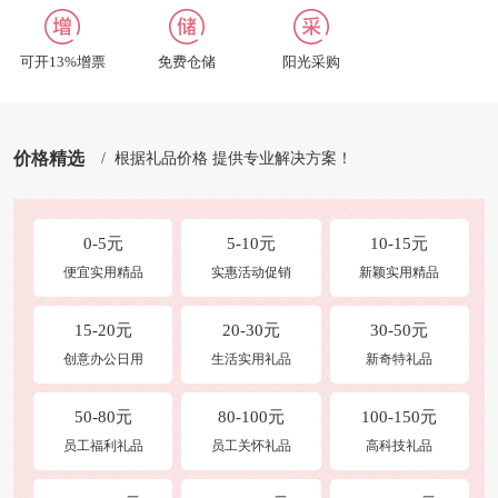
合作及洽谈
修改收货地址
可开13%增票
免费仓储
阳光采购
商品发布
常见问题
价格精选
/ 根据礼品价格 提供专业解决方案！
0-5元
5-10元
10-15元
便宜实用精品
实惠活动促销
新颖实用精品
15-20元
20-30元
30-50元
创意办公日用
生活实用礼品
新奇特礼品
50-80元
80-100元
100-150元
员工福利礼品
员工关怀礼品
高科技礼品