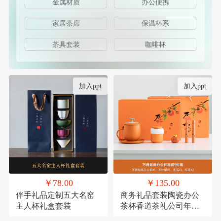
金属材质
办公便携
家居茶席
保温杯系
茶具套装
咖啡杯
加入ppt
加入ppt
￥78.00
￥135.00
伴手礼品定制五大名窑
商务礼品套装陶瓷办公
主人杯礼盒套装
茶杯香道茶礼公司年会
员工福利客户送礼定制