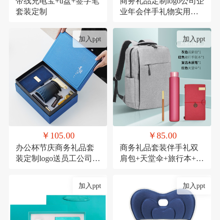
带线充电宝+u盘+签字笔
商务礼品定制logo公司企
套装定制
业年会伴手礼物实用高
档送客户员工套装
加入ppt
加入ppt
￥105.00
￥85.00
办公杯节庆商务礼品套
商务礼品套装伴手礼双
装定制logo送员工公司周
肩包+天堂伞+旅行本+木
年庆实用活动伴手礼
质笔
加入ppt
加入ppt