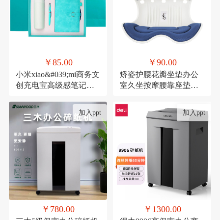
￥85.00
￥90.00
小米xiao&#039;mi商务文
矫姿护腰花瓣坐垫办公
创充电宝高级感笔记本
室久坐按摩腰靠座垫家
礼品活动伴手礼纪念礼
用形体矫正美臀神器
物
加入ppt
加入ppt
￥780.00
￥1300.00