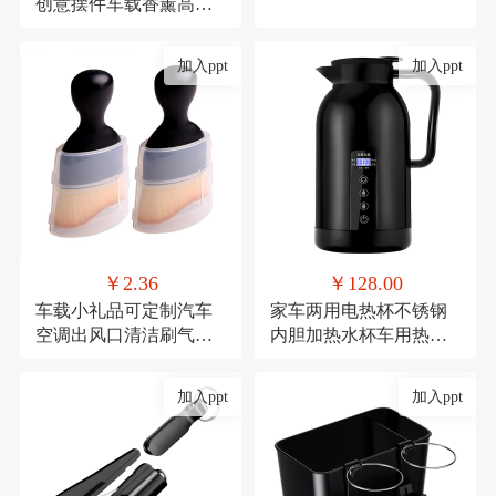
创意摆件车载香薰高档
去异味车内中控台车用
加入ppt
加入ppt
￥2.36
￥128.00
车载小礼品可定制汽车
家车两用电热杯不锈钢
空调出风口清洁刷气车
内胆加热水杯车用热水
内饰清洁工具绒毛刷短
器保温杯12V/24V加热水
款缝隙除尘毛刷
壶
加入ppt
加入ppt