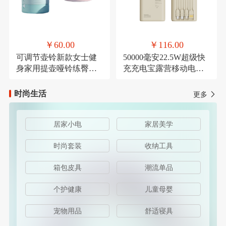
￥60.00
￥116.00
可调节壶铃新款女士健
50000毫安22.5W超级快
身家用提壶哑铃练臀翘
充充电宝露营移动电源
臀深蹲力量健身器材
可定制
时尚生活
更多
居家小电
家居美学
时尚套装
收纳工具
箱包皮具
潮流单品
个护健康
儿童母婴
宠物用品
舒适寝具