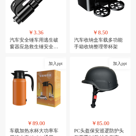
￥3.36
￥8.50
汽车安全锤车用逃生破
汽车收纳盒车载多功能
窗器应急救生锤安全带
手箱收纳整理带杯架
割刀车载安全用品
加入ppt
加入ppt
￥89.00
￥85.00
车载加热水杯大功率车
PC头盔保安巡逻防护头