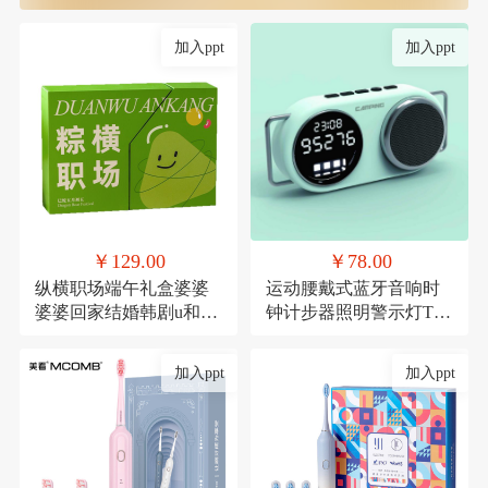
加入ppt
加入ppt
￥129.00
￥78.00
纵横职场端午礼盒婆婆
运动腰戴式蓝牙音响时
婆婆回家结婚韩剧u和规
钟计步器照明警示灯TF
范滚滚滚
卡
加入ppt
加入ppt