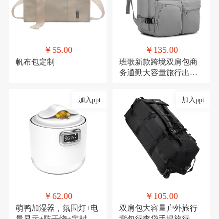
￥55.00
￥135.00
帆布包定制
班歌新款跨境双肩包商
务通勤大容量旅行出差
电脑背包学生书包男女
加入ppt
加入ppt
￥62.00
￥105.00
萌鸭加湿器，氛围灯+电
双肩包大容量户外旅行
量显示+防干烧+定时
背包行李袋手提旅行包