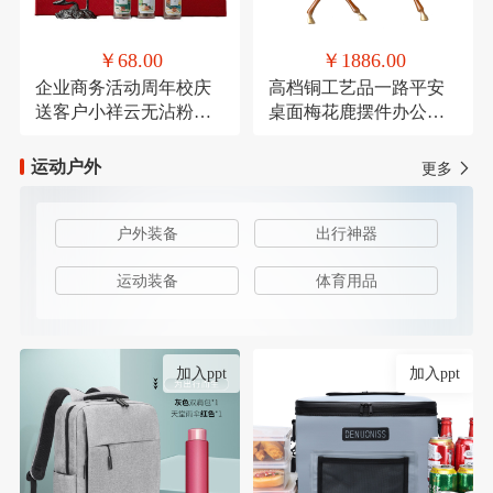
￥68.00
￥1886.00
企业商务活动周年校庆
高档铜工艺品一路平安
送客户小祥云无沾粉盘
桌面梅花鹿摆件办公装
檀香鹅梨账中香
饰品乔迁送礼
运动户外
更多
户外装备
出行神器
运动装备
体育用品
加入ppt
加入ppt