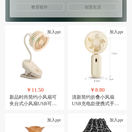
教育硬件
创意生活
加入ppt
加入ppt
￥11.50
￥8.80
新品时尚简约小风扇可
清新简约折叠小风扇
夹台式小风扇USB可充
USB充电款便携式手持
电夹子式桌面风扇
三档可调节糖果色小电
扇
加入ppt
加入ppt