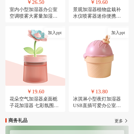
￥26.50
￥19.60
室内小型加湿器办公室
景观加湿器植物盆栽补
空调喷雾大雾量加湿器
水仪喷雾器迷你便携式
氛围灯USB直插款加湿
USB车载喷雾
加入ppt
加入ppt
￥19.60
￥13.80
花朵空气加湿器桌面栀
冰淇淋小型夜灯加湿器
子花加湿器 七彩氛围灯
USB直插可爱办公室桌
喷雾器萌宠USB喷雾器
面加湿器氛围灯喷雾器
商务礼品
更多