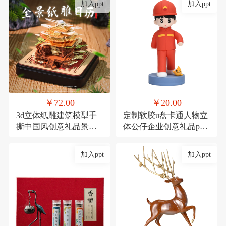
加入ppt
加入ppt
￥72.00
￥20.00
3d立体纸雕建筑模型手
定制软胶u盘卡通人物立
撕中国风创意礼品景点
体公仔企业创意礼品pvc
景区产品定制礼物
高速U盘大容量16g
加入ppt
加入ppt