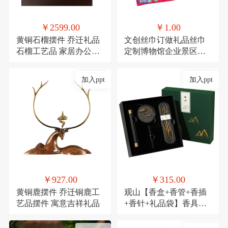
￥2599.00
￥1.00
黄铜石榴摆件 乔迁礼品
文创丝巾订做礼品丝巾
石榴工艺品 家居办公装
定制博物馆企业景区文
饰品发财果
创丝巾
加入ppt
加入ppt
￥927.00
￥315.00
黄铜鹿摆件 乔迁铜鹿工
观山【香盒+香管+香插
艺品摆件 寓意吉祥礼品
+香针+礼品袋】香具商
务伴手礼套装