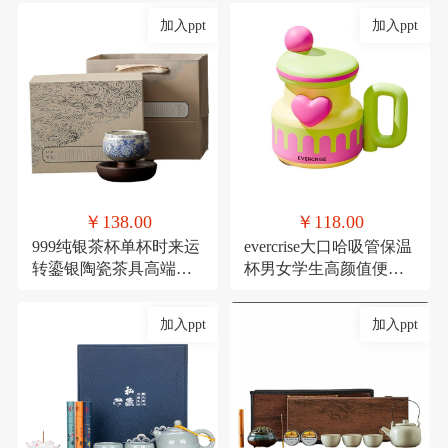
加入ppt
加入ppt
￥138.00
￥118.00
999纯银茶杯单杯时来运
evercrise大口哈吸管保温
转鎏银陶瓷茶具高端主
杯男女学生高颜值便携
人杯360度可旋转杯子
可爱少女咖啡水杯
加入ppt
加入ppt