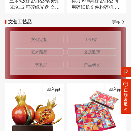
三木5级保密办公碎纸机
得力9906高保密办公商
SD9112 可碎纸光盘 文件
用碎纸机文件粉碎机 长
大容量21L粉碎机
时间碎纸机
文创工艺品
更多
文创定制
IP联名
艺术藏品
文房雅玩
工艺礼品
产品研发
加入ppt
加入ppt