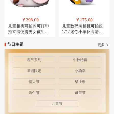
￥298.00
￥175.00
儿童相机可拍照可打印
儿童数码照相机可拍照
拍立得便携男女孩生日
宝宝迷你小单反高清卡
礼物
通
节日主题
更多
春节系列
中秋特辑
圣诞限定
小确幸
情人节
毕业季
端午节
母亲节
儿童节