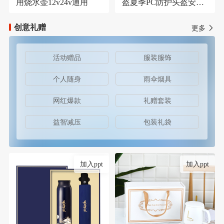
用烧水壶12v24v通用
盔夏季PC防护头盔安保
器材防护安全帽
创意礼赠
更多
活动赠品
服装服饰
个人随身
雨伞烟具
网红爆款
礼赠套装
益智减压
包装礼袋
加入ppt
加入ppt