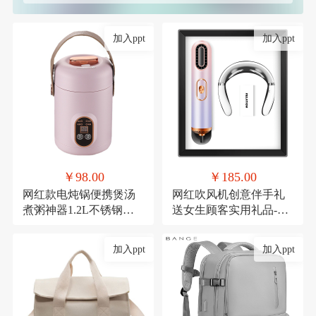
加入ppt
加入ppt
￥98.00
￥185.00
网红款电炖锅便携煲汤
网红吹风机创意伴手礼
煮粥神器1.2L不锈钢电
送女生顾客实用礼品-极
煮锅多功能预约
光吹风机+颈椎仪
加入ppt
加入ppt