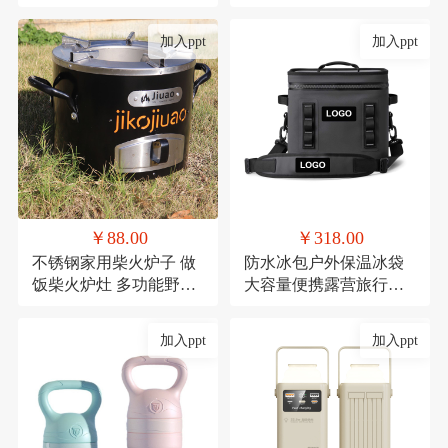
礼品陶瓷套装伴手礼
红防潮垫郊游便携布
加入ppt
加入ppt
￥88.00
￥318.00
不锈钢家用柴火炉子 做
防水冰包户外保温冰袋
饭柴火炉灶 多功能野餐
大容量便携露营旅行保
炉具
冷TPU防撞野餐餐具包
定制
加入ppt
加入ppt