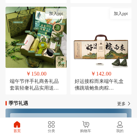
考研励志万年历倒计时
节结婚伴手礼品盒套装
加入ppt
加入ppt
￥150.00
￥142.00
端午节伴手礼商务礼品
好运接粽而来端午礼盒
套装轻奢礼品实用送客
佛跳墙鲍鱼肉粽
户活动礼品学生端午礼
120g*1，高汤黑松露火
品定制logo
腿肉粽120g*1，鲜肉粽
季节礼遇
更多
120g*1，高汤蛋黄鲜肉
粽120g*1，玫瑰豆沙粽
120g*1，芋泥紫薯粽
春季焕新
夏季清凉
120g*1，咸鸭蛋
首页
分类
购物车
我的
60g*4（盒装），铁观音
秋季滋补
冬季温暖