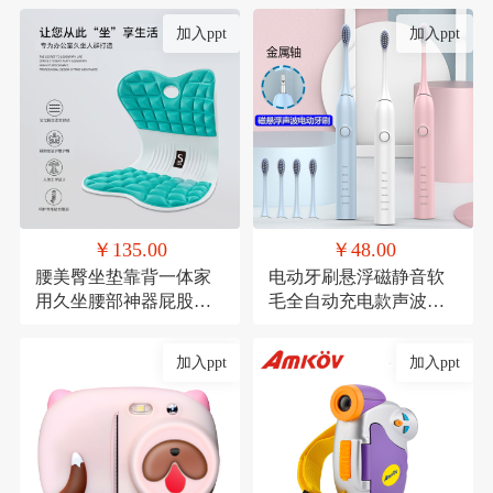
加入ppt
加入ppt
￥135.00
￥48.00
腰美臀坐垫靠背一体家
电动牙刷悬浮磁静音软
用久坐腰部神器屁股垫
毛全自动充电款声波式
透气记忆棉座椅垫
礼品
加入ppt
加入ppt