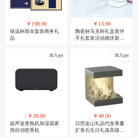
￥198.00
￥13.00
保温杯雨伞套装商务礼
陶瓷杯马克杯礼盒装伴
品
手礼套装活动婚庆新年
礼品
加入ppt
加入ppt
￥38.00
￥48.00
超声波香氛机加湿器家
日照金山礼品代发香薰
用自动喷香机
扩香石生日礼孩高级感
伴手礼毕业礼物