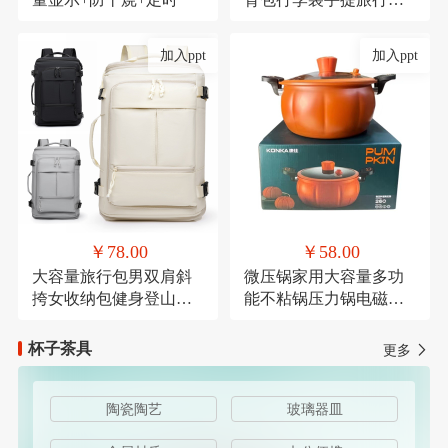
带轮子折叠露营收纳包
加入ppt
加入ppt
￥78.00
￥58.00
大容量旅行包男双肩斜
微压锅家用大容量多功
挎女收纳包健身登山运
能不粘锅压力锅电磁炉
动商务出差休闲背包
燃气灶通用麦饭石微压
杯子茶具
更多
陶瓷陶艺
玻璃器皿