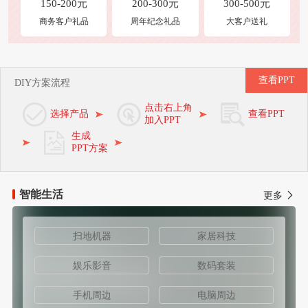
150-200元
200-300元
300-500元
商务客户礼品
周年纪念礼品
大客户送礼
查看PPT
DIY方案流程
点击右上角
选择产品
查看PPT
加入PPT
生成
PPT方案
智能生活
更多
扫地机器
家居科技
娱乐影音
数码套装
手机周边
电脑周边