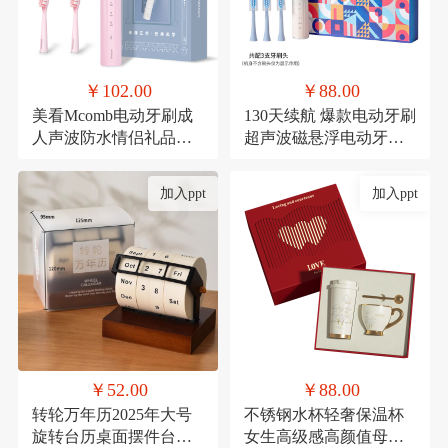
￥102.00
￥88.00
美看Mcomb电动牙刷成
130天续航 爆款电动牙刷
人声波防水情侣礼品科
超声波磁悬浮电动牙刷
技充电款可定制扫振
成人款生日礼品套装
加入ppt
加入ppt
￥52.00
￥88.00
转轮万年历2025年大号
不锈钢水杯轻奢保温杯
旋转台历桌面摆件台历
女生高级感高颜值母亲