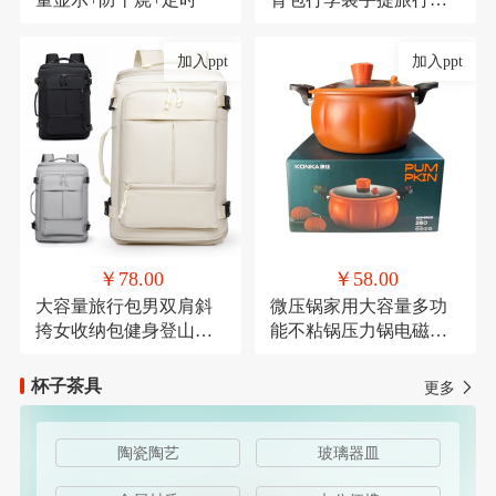
带轮子折叠露营收纳包
加入ppt
加入ppt
￥78.00
￥58.00
大容量旅行包男双肩斜
微压锅家用大容量多功
挎女收纳包健身登山运
能不粘锅压力锅电磁炉
动商务出差休闲背包
燃气灶通用麦饭石微压
杯子茶具
更多
陶瓷陶艺
玻璃器皿