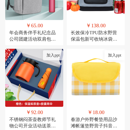
￥65.00
￥138.00
年会商务伴手礼纪念品
长效保冷TPU防水野营
公司团建活动双肩包实
保温包新可收纳冰袋冰
用礼品套装印制
包户外移动冰箱冷藏包
定制
加入ppt
加入ppt
￥92.00
￥18.00
不锈钢闷茶壶教师节礼
春游户外野餐垫用品沙
物公司开业活动送茶具
滩帐篷垫野营子抖音网