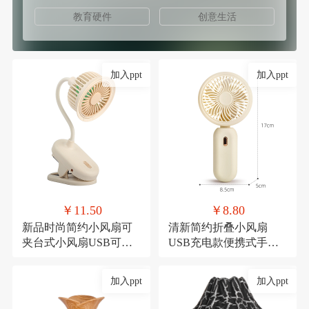
教育硬件
创意生活
加入ppt
加入ppt
￥11.50
￥8.80
新品时尚简约小风扇可
清新简约折叠小风扇
夹台式小风扇USB可充
USB充电款便携式手持
电夹子式桌面风扇
三档可调节糖果色小电
扇
加入ppt
加入ppt