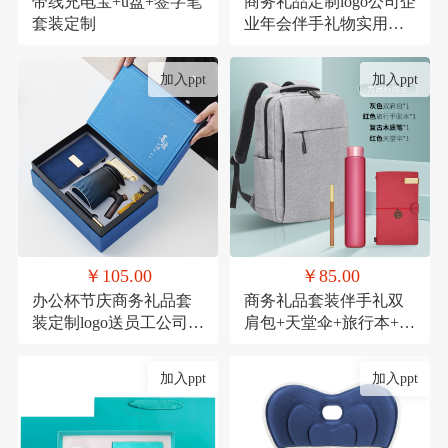
带线充电宝+u盘+签字笔
商务礼品定制logo公司企
套装定制
业年会伴手礼物实用高
档送客户员工套装
加入ppt
加入ppt
￥105.00
￥85.00
办公杯节庆商务礼品套
商务礼品套装伴手礼双
装定制logo送员工公司周
肩包+天堂伞+旅行本+木
年庆实用活动伴手礼
质笔
加入ppt
加入ppt