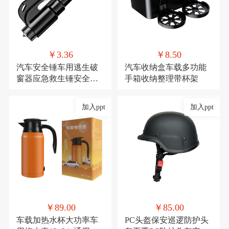
￥3.36
￥8.50
汽车安全锤车用逃生破
汽车收纳盒车载多功能
窗器应急救生锤安全带
手箱收纳整理带杯架
割刀车载安全用品
加入ppt
加入ppt
￥89.00
￥85.00
车载加热水杯大功率车
PC头盔保安巡逻防护头