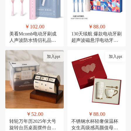
￥102.00
￥88.00
美看Mcomb电动牙刷成
130天续航 爆款电动牙刷
人声波防水情侣礼品科
超声波磁悬浮电动牙刷
技充电款可定制扫振
成人款生日礼品套装
加入ppt
加入ppt
￥52.00
￥88.00
转轮万年历2025年大号
不锈钢水杯轻奢保温杯
旋转台历桌面摆件台历
女生高级感高颜值母亲