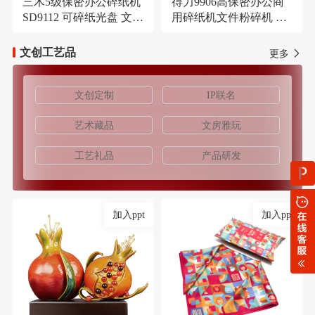
三木5级保密办公碎纸机
得力9906高保密办公商
SD9112 可碎纸光盘 文件
用碎纸机文件粉碎机 长
大容量21L粉碎机
时间碎纸机
文创工艺品
更多
文创定制
IP联名
艺术藏品
文房雅玩
工艺礼品
产品研发
加入ppt
加入ppt