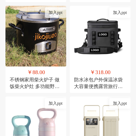
礼品陶瓷套装伴手礼
红防潮垫郊游便携布
加入ppt
加入ppt
￥88.00
￥318.00
不锈钢家用柴火炉子 做
防水冰包户外保温冰袋
饭柴火炉灶 多功能野餐
大容量便携露营旅行保
炉具
冷TPU防撞野餐餐具包
定制
加入ppt
加入ppt