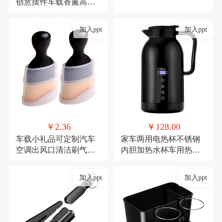
创意摆件车载香薰高档
去异味车内中控台车用
加入ppt
加入ppt
￥2.36
￥128.00
车载小礼品可定制汽车
家车两用电热杯不锈钢
空调出风口清洁刷气车
内胆加热水杯车用热水
内饰清洁工具绒毛刷短
器保温杯12V/24V加热水
款缝隙除尘毛刷
壶
加入ppt
加入ppt