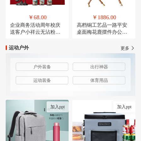
￥68.00
￥1886.00
企业商务活动周年校庆
高档铜工艺品一路平安
送客户小祥云无沾粉盘
桌面梅花鹿摆件办公装
檀香鹅梨账中香
饰品乔迁送礼
运动户外
更多
户外装备
出行神器
运动装备
体育用品
加入ppt
加入ppt