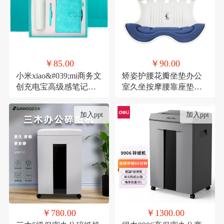
￥85.00
￥90.00
小米xiao&#039;mi商务文
矫姿护腰花瓣坐垫办公
创充电宝高级感笔记本
室久坐按摩腰靠座垫家
礼品活动伴手礼纪念礼
用形体矫正美臀神器
物
加入ppt
加入ppt
￥780.00
￥1300.00