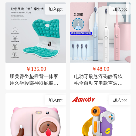
加入ppt
加入ppt
￥135.00
￥48.00
腰美臀坐垫靠背一体家
电动牙刷悬浮磁静音软
用久坐腰部神器屁股垫
毛全自动充电款声波式
透气记忆棉座椅垫
礼品
加入ppt
加入ppt