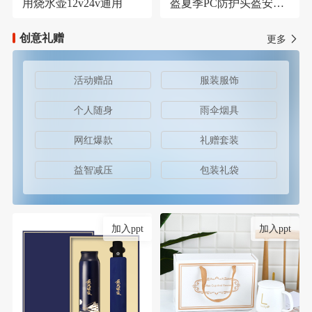
用烧水壶12v24v通用
盔夏季PC防护头盔安保
器材防护安全帽
创意礼赠
更多
活动赠品
服装服饰
个人随身
雨伞烟具
网红爆款
礼赠套装
益智减压
包装礼袋
加入ppt
加入ppt