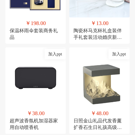
￥198.00
￥13.00
保温杯雨伞套装商务礼
陶瓷杯马克杯礼盒装伴
品
手礼套装活动婚庆新年
礼品
加入ppt
加入ppt
￥38.00
￥48.00
超声波香氛机加湿器家
日照金山礼品代发香薰
用自动喷香机
扩香石生日礼孩高级感
伴手礼毕业礼物