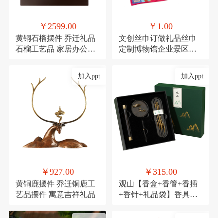
￥2599.00
￥1.00
黄铜石榴摆件 乔迁礼品
文创丝巾订做礼品丝巾
石榴工艺品 家居办公装
定制博物馆企业景区文
饰品发财果
创丝巾
加入ppt
加入ppt
￥927.00
￥315.00
黄铜鹿摆件 乔迁铜鹿工
观山【香盒+香管+香插
艺品摆件 寓意吉祥礼品
+香针+礼品袋】香具商
务伴手礼套装