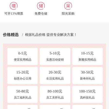
合作及洽谈
修改收货地址
可开13%增票
免费仓储
阳光采购
商品发布
常见问题
价格精选
/ 根据礼品价格 提供专业解决方案！
0-5元
5-10元
10-15元
便宜实用精品
实惠活动促销
新颖实用精品
15-20元
20-30元
30-50元
创意办公日用
生活实用礼品
新奇特礼品
50-80元
80-100元
100-150元
员工福利礼品
员工关怀礼品
高科技礼品