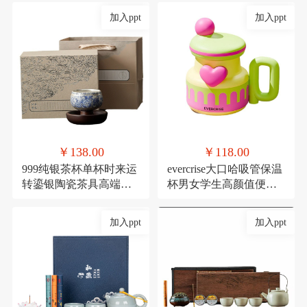
加入ppt
加入ppt
￥138.00
￥118.00
999纯银茶杯单杯时来运
evercrise大口哈吸管保温
转鎏银陶瓷茶具高端主
杯男女学生高颜值便携
人杯360度可旋转杯子
可爱少女咖啡水杯
加入ppt
加入ppt