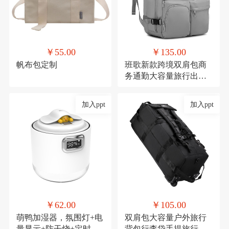
￥55.00
￥135.00
帆布包定制
班歌新款跨境双肩包商
务通勤大容量旅行出差
电脑背包学生书包男女
加入ppt
加入ppt
￥62.00
￥105.00
萌鸭加湿器，氛围灯+电
双肩包大容量户外旅行
量显示+防干烧+定时
背包行李袋手提旅行包