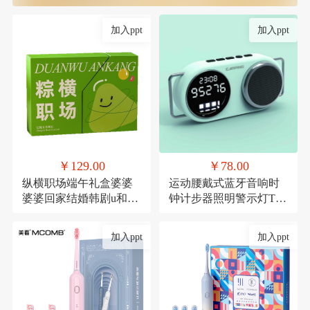
加入ppt
加入ppt
￥129.00
￥78.00
纵横职场端午礼盒婆婆
运动腰戴式蓝牙音响时
婆婆回家结婚韩剧u和规
钟计步器照明警示灯TF
范滚滚滚
卡
加入ppt
加入ppt