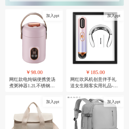
加入ppt
加入ppt
￥98.00
￥185.00
网红款电炖锅便携煲汤
网红吹风机创意伴手礼
煮粥神器1.2L不锈钢电
送女生顾客实用礼品-极
煮锅多功能预约
光吹风机+颈椎仪
加入ppt
加入ppt