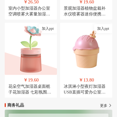
￥26.50
￥19.60
室内小型加湿器办公室
景观加湿器植物盆栽补
空调喷雾大雾量加湿器
水仪喷雾器迷你便携式
氛围灯USB直插款加湿
USB车载喷雾
加入ppt
加入ppt
￥19.60
￥13.80
花朵空气加湿器桌面栀
冰淇淋小型夜灯加湿器
子花加湿器 七彩氛围灯
USB直插可爱办公室桌
喷雾器萌宠USB喷雾器
面加湿器氛围灯喷雾器
商务礼品
更多