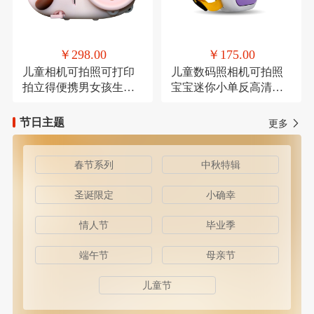
￥298.00
￥175.00
儿童相机可拍照可打印
儿童数码照相机可拍照
拍立得便携男女孩生日
宝宝迷你小单反高清卡
礼物
通
节日主题
更多
春节系列
中秋特辑
圣诞限定
小确幸
情人节
毕业季
端午节
母亲节
儿童节