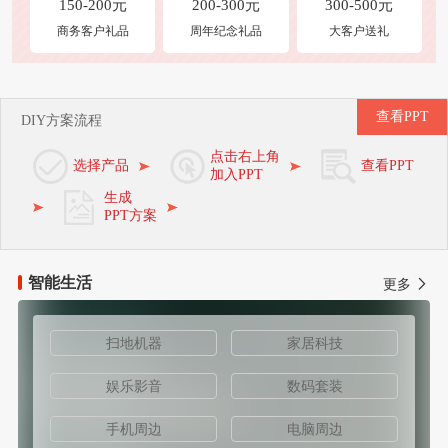
150-200元
200-300元
300-500元
商务客户礼品
周年纪念礼品
大客户送礼
查看PPT
DIY方案流程
点击右上角
选择产品
查看PPT
加入PPT
生成
PPT方案
智能生活
更多
扫地机器
家居科技
娱乐影音
数码套装
手机周边
电脑周边