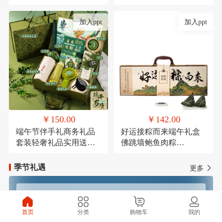
考研励志万年历倒计时
节结婚伴手礼品盒套装
加入ppt
加入ppt
￥150.00
￥142.00
端午节伴手礼商务礼品
好运接粽而来端午礼盒
套装轻奢礼品实用送客
佛跳墙鲍鱼肉粽
户活动礼品学生端午礼
120g*1，高汤黑松露火
品定制logo
腿肉粽120g*1，鲜肉粽
季节礼遇
更多
120g*1，高汤蛋黄鲜肉
粽120g*1，玫瑰豆沙粽
120g*1，芋泥紫薯粽
春季焕新
夏季清凉
120g*1，咸鸭蛋
首页
分类
购物车
我的
60g*4（盒装），铁观音
秋季滋补
冬季温暖