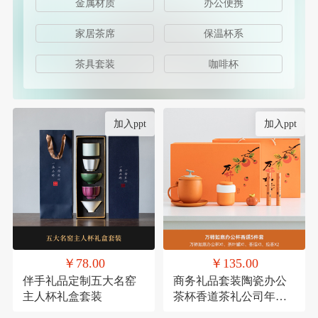
金属材质
办公便携
家居茶席
保温杯系
茶具套装
咖啡杯
加入ppt
加入ppt
￥78.00
￥135.00
伴手礼品定制五大名窑
商务礼品套装陶瓷办公
主人杯礼盒套装
茶杯香道茶礼公司年会
员工福利客户送礼定制