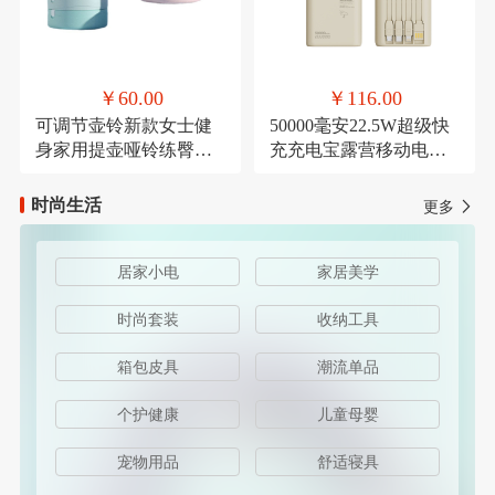
￥60.00
￥116.00
可调节壶铃新款女士健
50000毫安22.5W超级快
身家用提壶哑铃练臀翘
充充电宝露营移动电源
臀深蹲力量健身器材
可定制
时尚生活
更多
居家小电
家居美学
时尚套装
收纳工具
箱包皮具
潮流单品
个护健康
儿童母婴
宠物用品
舒适寝具