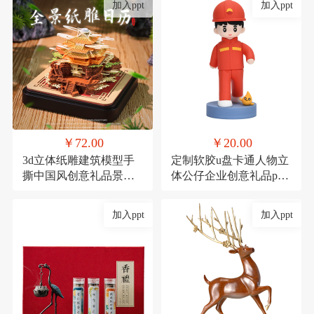
加入ppt
加入ppt
￥72.00
￥20.00
3d立体纸雕建筑模型手
定制软胶u盘卡通人物立
撕中国风创意礼品景点
体公仔企业创意礼品pvc
景区产品定制礼物
高速U盘大容量16g
加入ppt
加入ppt