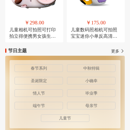
￥298.00
￥175.00
儿童相机可拍照可打印
儿童数码照相机可拍照
拍立得便携男女孩生日
宝宝迷你小单反高清卡
礼物
通
节日主题
更多
春节系列
中秋特辑
圣诞限定
小确幸
情人节
毕业季
端午节
母亲节
儿童节