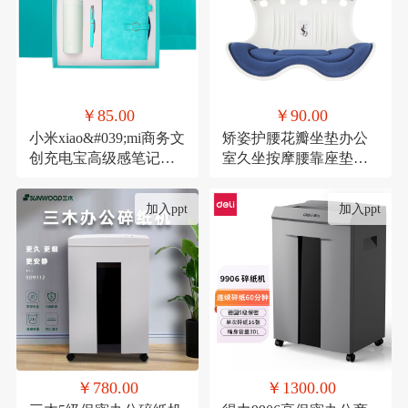
￥85.00
￥90.00
小米xiao&#039;mi商务文
矫姿护腰花瓣坐垫办公
创充电宝高级感笔记本
室久坐按摩腰靠座垫家
礼品活动伴手礼纪念礼
用形体矫正美臀神器
物
加入ppt
加入ppt
￥780.00
￥1300.00