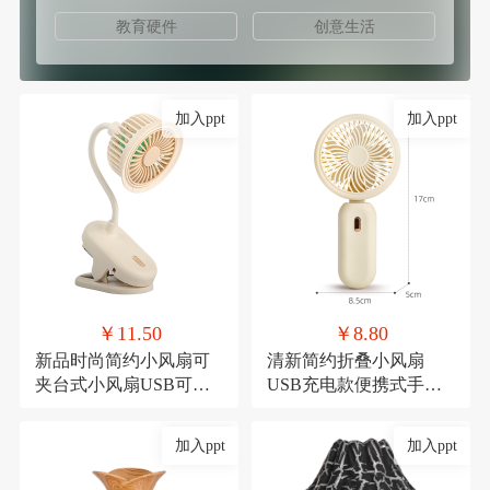
教育硬件
创意生活
加入ppt
加入ppt
￥11.50
￥8.80
新品时尚简约小风扇可
清新简约折叠小风扇
夹台式小风扇USB可充
USB充电款便携式手持
电夹子式桌面风扇
三档可调节糖果色小电
扇
加入ppt
加入ppt