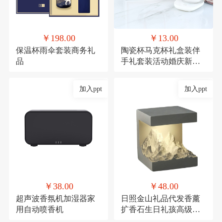
￥198.00
￥13.00
保温杯雨伞套装商务礼
陶瓷杯马克杯礼盒装伴
品
手礼套装活动婚庆新年
礼品
加入ppt
加入ppt
￥38.00
￥48.00
超声波香氛机加湿器家
日照金山礼品代发香薰
用自动喷香机
扩香石生日礼孩高级感
伴手礼毕业礼物