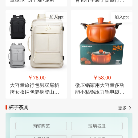
带轮子折叠露营收纳包
加入ppt
加入ppt
￥78.00
￥58.00
大容量旅行包男双肩斜
微压锅家用大容量多功
挎女收纳包健身登山运
能不粘锅压力锅电磁炉
动商务出差休闲背包
燃气灶通用麦饭石微压
杯子茶具
更多
陶瓷陶艺
玻璃器皿