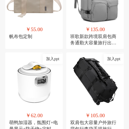
￥55.00
￥135.00
帆布包定制
班歌新款跨境双肩包商
务通勤大容量旅行出差
电脑背包学生书包男女
加入ppt
加入ppt
￥62.00
￥105.00
萌鸭加湿器，氛围灯+电
双肩包大容量户外旅行
量显示+防干烧+定时
背包行李袋手提旅行包