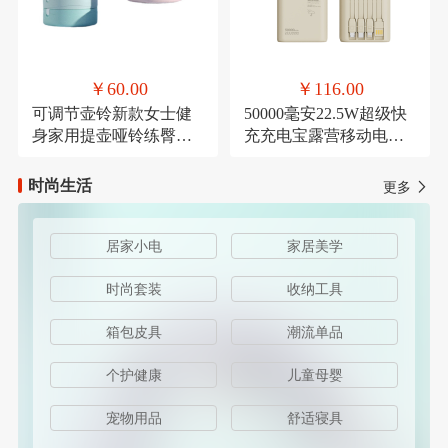
￥60.00
￥116.00
可调节壶铃新款女士健
50000毫安22.5W超级快
身家用提壶哑铃练臀翘
充充电宝露营移动电源
臀深蹲力量健身器材
可定制
时尚生活
更多
居家小电
家居美学
时尚套装
收纳工具
箱包皮具
潮流单品
个护健康
儿童母婴
宠物用品
舒适寝具