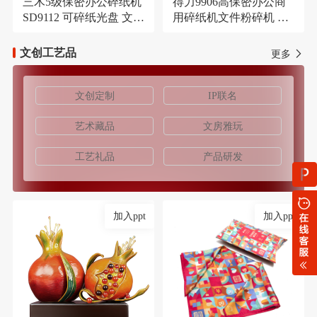
三木5级保密办公碎纸机
得力9906高保密办公商
SD9112 可碎纸光盘 文件
用碎纸机文件粉碎机 长
大容量21L粉碎机
时间碎纸机
文创工艺品
更多
文创定制
IP联名
艺术藏品
文房雅玩
工艺礼品
产品研发
加入ppt
加入ppt