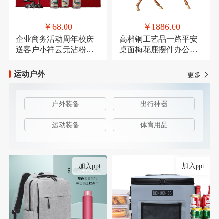
￥68.00
￥1886.00
企业商务活动周年校庆
高档铜工艺品一路平安
送客户小祥云无沾粉盘
桌面梅花鹿摆件办公装
檀香鹅梨账中香
饰品乔迁送礼
运动户外
更多
户外装备
出行神器
运动装备
体育用品
加入ppt
加入ppt