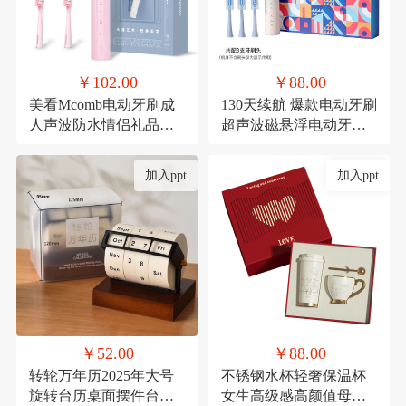
￥102.00
￥88.00
美看Mcomb电动牙刷成
130天续航 爆款电动牙刷
人声波防水情侣礼品科
超声波磁悬浮电动牙刷
技充电款可定制扫振
成人款生日礼品套装
加入ppt
加入ppt
￥52.00
￥88.00
转轮万年历2025年大号
不锈钢水杯轻奢保温杯
旋转台历桌面摆件台历
女生高级感高颜值母亲