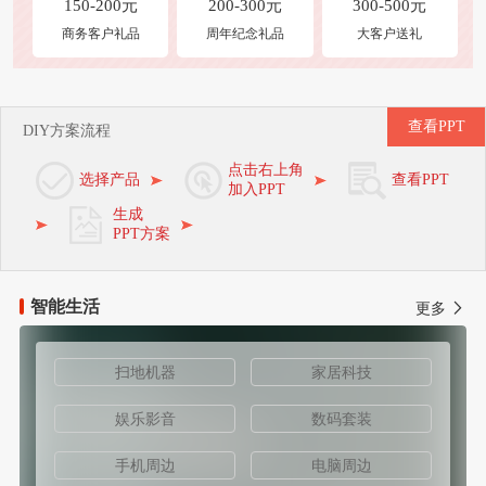
150-200元
200-300元
300-500元
商务客户礼品
周年纪念礼品
大客户送礼
查看PPT
DIY方案流程
点击右上角
选择产品
查看PPT
加入PPT
生成
PPT方案
智能生活
更多
扫地机器
家居科技
娱乐影音
数码套装
手机周边
电脑周边