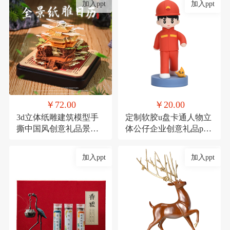
加入ppt
加入ppt
￥72.00
￥20.00
3d立体纸雕建筑模型手
定制软胶u盘卡通人物立
撕中国风创意礼品景点
体公仔企业创意礼品pvc
景区产品定制礼物
高速U盘大容量16g
加入ppt
加入ppt