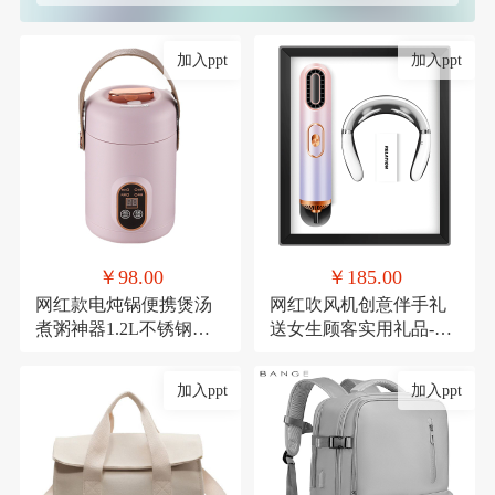
加入ppt
加入ppt
￥98.00
￥185.00
网红款电炖锅便携煲汤
网红吹风机创意伴手礼
煮粥神器1.2L不锈钢电
送女生顾客实用礼品-极
煮锅多功能预约
光吹风机+颈椎仪
加入ppt
加入ppt