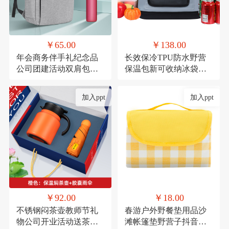
￥65.00
￥138.00
年会商务伴手礼纪念品
长效保冷TPU防水野营
公司团建活动双肩包实
保温包新可收纳冰袋冰
用礼品套装印制
包户外移动冰箱冷藏包
定制
加入ppt
加入ppt
￥92.00
￥18.00
不锈钢闷茶壶教师节礼
春游户外野餐垫用品沙
物公司开业活动送茶具
滩帐篷垫野营子抖音网