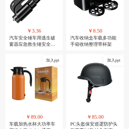
￥3.36
￥8.50
汽车安全锤车用逃生破
汽车收纳盒车载多功能
窗器应急救生锤安全带
手箱收纳整理带杯架
割刀车载安全用品
加入ppt
加入ppt
￥89.00
￥85.00
车载加热水杯大功率车
PC头盔保安巡逻防护头