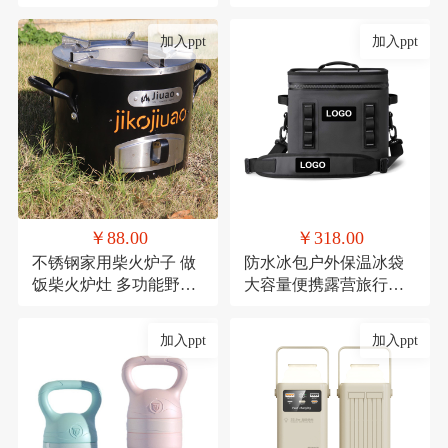
礼品陶瓷套装伴手礼
红防潮垫郊游便携布
加入ppt
加入ppt
￥88.00
￥318.00
不锈钢家用柴火炉子 做
防水冰包户外保温冰袋
饭柴火炉灶 多功能野餐
大容量便携露营旅行保
炉具
冷TPU防撞野餐餐具包
定制
加入ppt
加入ppt