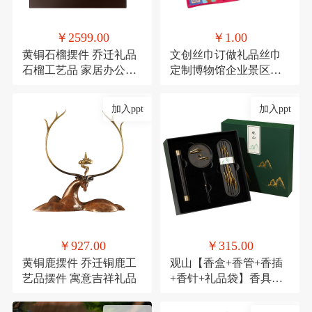
￥2599.00
￥1.00
黄铜石榴摆件 乔迁礼品
文创丝巾订做礼品丝巾
石榴工艺品 家居办公装
定制博物馆企业景区文
饰品发财果
创丝巾
加入ppt
加入ppt
￥927.00
￥315.00
黄铜鹿摆件 乔迁铜鹿工
观山【香盒+香管+香插
艺品摆件 寓意吉祥礼品
+香针+礼品袋】香具商
务伴手礼套装