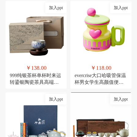
加入ppt
加入ppt
￥138.00
￥118.00
999纯银茶杯单杯时来运
evercrise大口哈吸管保温
转鎏银陶瓷茶具高端主
杯男女学生高颜值便携
人杯360度可旋转杯子
可爱少女咖啡水杯
加入ppt
加入ppt