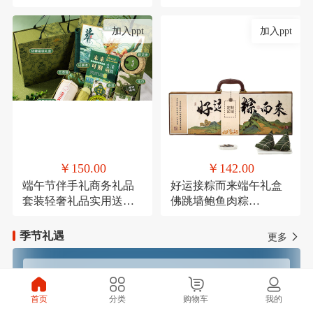
考研励志万年历倒计时
节结婚伴手礼品盒套装
加入ppt
加入ppt
￥150.00
￥142.00
端午节伴手礼商务礼品
好运接粽而来端午礼盒
套装轻奢礼品实用送客
佛跳墙鲍鱼肉粽
户活动礼品学生端午礼
120g*1，高汤黑松露火
品定制logo
腿肉粽120g*1，鲜肉粽
季节礼遇
更多
120g*1，高汤蛋黄鲜肉
粽120g*1，玫瑰豆沙粽
120g*1，芋泥紫薯粽
春季焕新
夏季清凉
120g*1，咸鸭蛋
首页
分类
购物车
我的
60g*4（盒装），铁观音
秋季滋补
冬季温暖