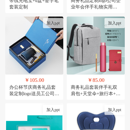
带线充电宝+u盘+签字笔
商务礼品定制logo公司企
套装定制
业年会伴手礼物实用高
档送客户员工套装
加入ppt
加入ppt
￥105.00
￥85.00
办公杯节庆商务礼品套
商务礼品套装伴手礼双
装定制logo送员工公司周
肩包+天堂伞+旅行本+木
年庆实用活动伴手礼
质笔
加入ppt
加入ppt