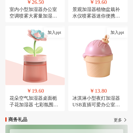
￥26.50
￥19.60
室内小型加湿器办公室
景观加湿器植物盆栽补
空调喷雾大雾量加湿器
水仪喷雾器迷你便携式
氛围灯USB直插款加湿
USB车载喷雾
加入ppt
加入ppt
￥19.60
￥13.80
花朵空气加湿器桌面栀
冰淇淋小型夜灯加湿器
子花加湿器 七彩氛围灯
USB直插可爱办公室桌
喷雾器萌宠USB喷雾器
面加湿器氛围灯喷雾器
商务礼品
更多