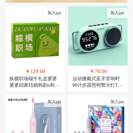
加入ppt
加入ppt
￥129.00
￥78.00
纵横职场端午礼盒婆婆
运动腰戴式蓝牙音响时
婆婆回家结婚韩剧u和规
钟计步器照明警示灯TF
范滚滚滚
卡
加入ppt
加入ppt