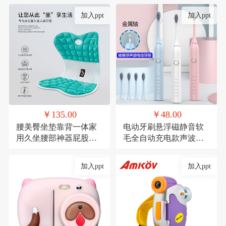
加入ppt
加入ppt
￥135.00
￥48.00
腰美臀坐垫靠背一体家
电动牙刷悬浮磁静音软
用久坐腰部神器屁股垫
毛全自动充电款声波式
透气记忆棉座椅垫
礼品
加入ppt
加入ppt