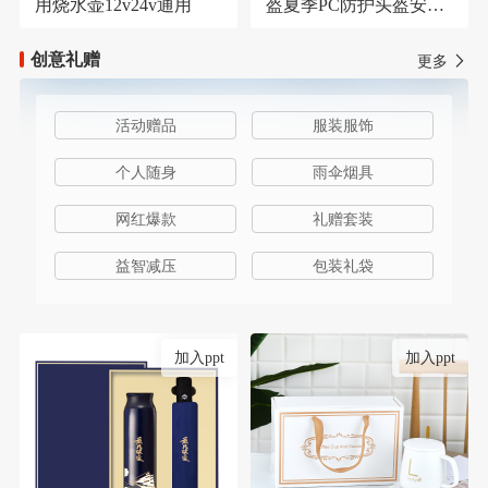
用烧水壶12v24v通用
盔夏季PC防护头盔安保
器材防护安全帽
创意礼赠
更多
活动赠品
服装服饰
个人随身
雨伞烟具
网红爆款
礼赠套装
益智减压
包装礼袋
加入ppt
加入ppt