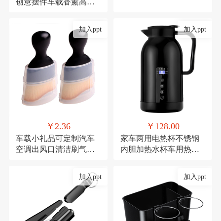
创意摆件车载香薰高档
去异味车内中控台车用
加入ppt
加入ppt
￥2.36
￥128.00
车载小礼品可定制汽车
家车两用电热杯不锈钢
空调出风口清洁刷气车
内胆加热水杯车用热水
内饰清洁工具绒毛刷短
器保温杯12V/24V加热水
款缝隙除尘毛刷
壶
加入ppt
加入ppt