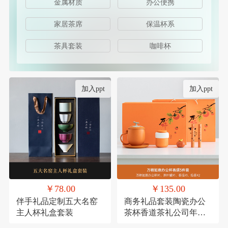
金属材质
办公便携
家居茶席
保温杯系
茶具套装
咖啡杯
加入ppt
加入ppt
￥78.00
￥135.00
伴手礼品定制五大名窑
商务礼品套装陶瓷办公
主人杯礼盒套装
茶杯香道茶礼公司年会
员工福利客户送礼定制