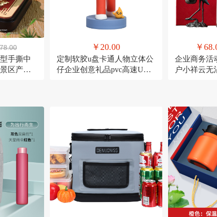
￥20.00
￥68.
78.00
模型手撕中
定制软胶u盘卡通人物立体公
企业商务活
景区产品
仔企业创意礼品pvc高速U盘
户小祥云无
大容量16g
账中香