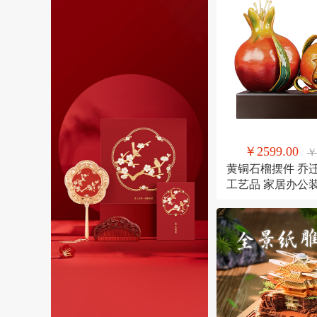
￥2599.00
￥
黄铜石榴摆件 乔
工艺品 家居办公
果