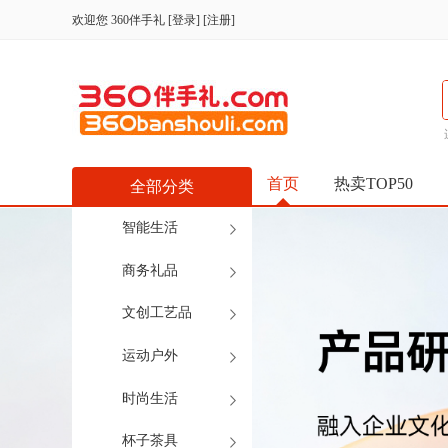
欢迎您
360伴手礼
[
登录
] [
注册
]
首页
热卖TOP50
全部分类
智能生活
商务礼品
文创工艺品
运动户外
时尚生活
杯子茶具