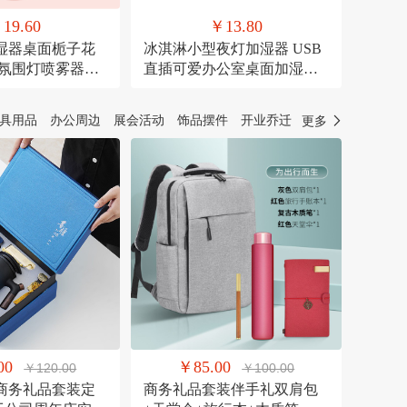
19.60
￥13.80
湿器桌面栀子花
冰淇淋小型夜灯加湿器 USB
彩氛围灯喷雾器萌
直插可爱办公室桌面加湿器
器
氛围灯喷雾器
具用品
办公周边
展会活动
饰品摆件
开业乔迁
更多
00
￥85.00
￥120.00
￥100.00
商务礼品套装定
商务礼品套装伴手礼双肩包