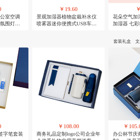
0
￥19.60
￥
公室空调
景观加湿器植物盆栽补水仪
花朵空气加
氛围灯
喷雾器迷你便携式USB车载
加湿器 七
喷雾
宠USB喷雾
套装礼盒
文
0
￥108.00
￥105.
+签字笔套装
商务礼品定制logo公司企业年
办公杯节庆