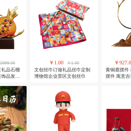
￥1.00
￥927.
2899.00
￥1.00
迁礼品石榴
文创丝巾订做礼品丝巾定制
黄铜鹿摆件
装饰品发财
博物馆企业景区文创丝巾
摆件 寓意