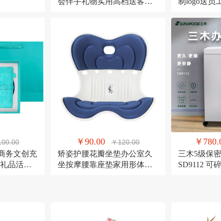
会伴手礼物实用高档送客户
制logo送
员工套装
活动伴手礼
￥90.00
￥780.
00.00
￥120.00
;mi商务文创充
矫姿护腰花瓣坐垫办公室久
三木5级保
礼品活动
坐按摩腰靠座垫家用形体矫
SD9112 
正美臀神器
量21L粉碎