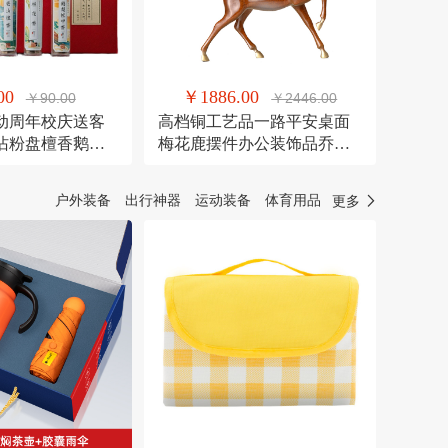
00
￥1886.00
￥90.00
￥2446.00
动周年校庆送客
高档铜工艺品一路平安桌面
沾粉盘檀香鹅梨
梅花鹿摆件办公装饰品乔迁
送礼
户外装备
出行神器
运动装备
体育用品
更多