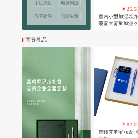
手机周边
电脑周边
￥26.5
教育硬件
创意生活
室内小型加湿器办
喷雾大雾量加湿器
USB直插款加湿
商务礼品
￥82.0
带线充电宝+u盘