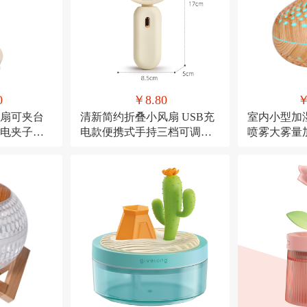
0
￥8.80
￥
扇可夹台
清新简约折叠小风扇 USB充
室内小型加
充电夹子式
电款便携式手持三档可调节
喷雾大雾量
糖果色小电扇
USB直插款