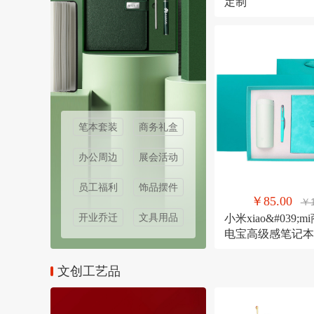
定制
笔本套装
商务礼盒
办公周边
展会活动
员工福利
饰品摆件
￥85.00
￥1
开业乔迁
文具用品
小米xiao&#039
电宝高级感笔记本
伴手礼纪念礼物
文创工艺品