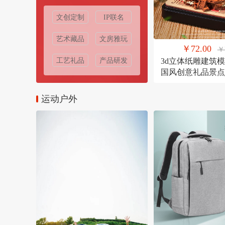
文创定制
IP联名
艺术藏品
文房雅玩
￥72.00
￥
工艺礼品
产品研发
3d立体纸雕建筑
国风创意礼品景点
定制礼物
运动户外