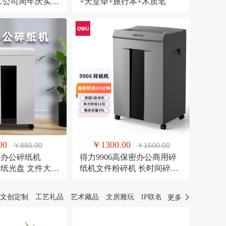
员工公司周年庆实用
+天堂伞+旅行本+木质笔
00
￥1300.00
￥880.00
￥1500.00
密办公碎纸机
得力9906高保密办公商用碎
可碎纸光盘 文件大容
纸机文件粉碎机 长时间碎纸
机
机
文创定制
工艺礼品
艺术藏品
文房雅玩
IP联名
更多