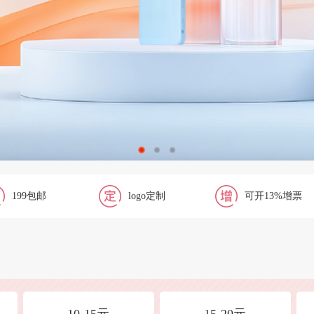
199包邮
logo定制
可开13%增票