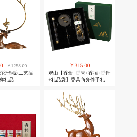
00
￥315.00
￥1258.00
 乔迁铜鹿工艺品
观山【香盒+香管+香插+香针
吉祥礼品
+礼品袋】香具商务伴手礼套
装