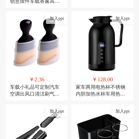
创意摆件车载香薰高档
去异味车内中控台车用
加入ppt
加入ppt
￥2.36
￥128.00
车载小礼品可定制汽车
家车两用电热杯不锈钢
空调出风口清洁刷气车
内胆加热水杯车用热水
内饰清洁工具绒毛刷短
器保温杯12V/24V加热水
款缝隙除尘毛刷
壶
加入ppt
加入ppt