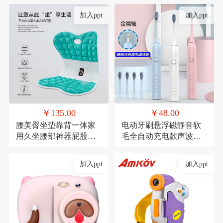
加入ppt
加入ppt
￥135.00
￥48.00
腰美臀坐垫靠背一体家
电动牙刷悬浮磁静音软
用久坐腰部神器屁股垫
毛全自动充电款声波式
透气记忆棉座椅垫
礼品
加入ppt
加入ppt