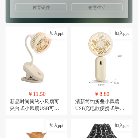
教育硬件
创意生活
加入ppt
加入ppt
￥11.50
￥8.80
新品时尚简约小风扇可
清新简约折叠小风扇
夹台式小风扇USB可充
USB充电款便携式手持
电夹子式桌面风扇
三档可调节糖果色小电
扇
加入ppt
加入ppt