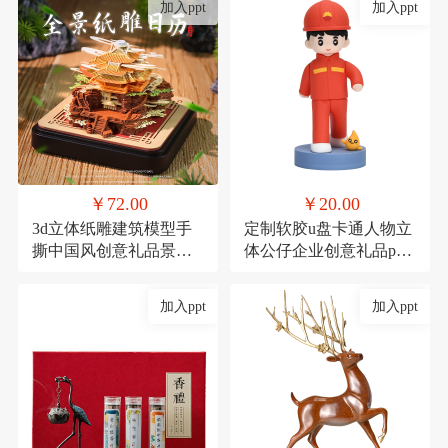
加入ppt
加入ppt
￥72.00
￥20.00
3d立体纸雕建筑模型手
定制软胶u盘卡通人物立
撕中国风创意礼品景点
体公仔企业创意礼品pvc
景区产品定制礼物
高速U盘大容量16g
加入ppt
加入ppt