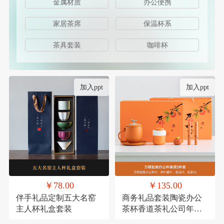
金属材质
办公便携
家居茶席
保温杯系
茶具套装
咖啡杯
加入ppt
加入ppt
￥78.00
￥135.00
伴手礼品定制五大名窑
商务礼品套装陶瓷办公
主人杯礼盒套装
茶杯香道茶礼公司年会
员工福利客户送礼定制