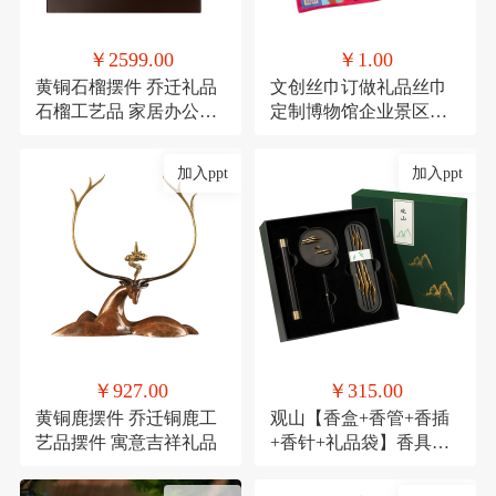
￥2599.00
￥1.00
黄铜石榴摆件 乔迁礼品
文创丝巾订做礼品丝巾
石榴工艺品 家居办公装
定制博物馆企业景区文
饰品发财果
创丝巾
加入ppt
加入ppt
￥927.00
￥315.00
黄铜鹿摆件 乔迁铜鹿工
观山【香盒+香管+香插
艺品摆件 寓意吉祥礼品
+香针+礼品袋】香具商
务伴手礼套装