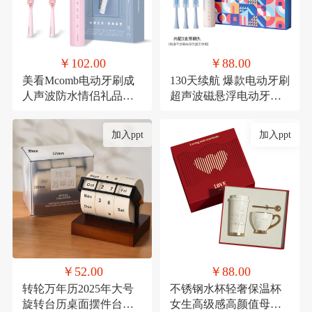
￥102.00
￥88.00
美看Mcomb电动牙刷成
130天续航 爆款电动牙刷
人声波防水情侣礼品科
超声波磁悬浮电动牙刷
技充电款可定制扫振
成人款生日礼品套装
加入ppt
加入ppt
￥52.00
￥88.00
转轮万年历2025年大号
不锈钢水杯轻奢保温杯
旋转台历桌面摆件台历
女生高级感高颜值母亲