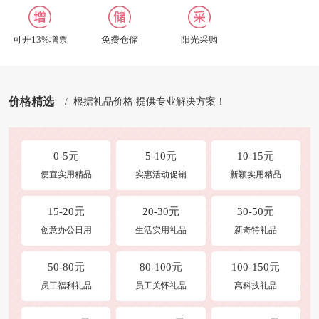
修改收货地址
可开13%增票
免费仓储
阳光采购
商品发布
常见问题
价格精选
/ 根据礼品价格 提供专业解决方案！
0-5元
5-10元
10-15元
便宜实用精品
实惠活动促销
新颖实用精品
15-20元
20-30元
30-50元
创意办公日用
生活实用礼品
新奇特礼品
50-80元
80-100元
100-150元
员工福利礼品
员工关怀礼品
高科技礼品