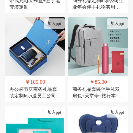
带线充电宝+u盘+签字笔
商务礼品定制logo公司企
套装定制
业年会伴手礼物实用高
档送客户员工套装
加入ppt
加入ppt
￥105.00
￥85.00
办公杯节庆商务礼品套
商务礼品套装伴手礼双
装定制logo送员工公司周
肩包+天堂伞+旅行本+木
年庆实用活动伴手礼
质笔
加入ppt
加入ppt