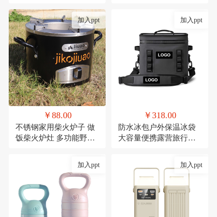
礼品陶瓷套装伴手礼
红防潮垫郊游便携布
加入ppt
加入ppt
￥88.00
￥318.00
不锈钢家用柴火炉子 做
防水冰包户外保温冰袋
饭柴火炉灶 多功能野餐
大容量便携露营旅行保
炉具
冷TPU防撞野餐餐具包
定制
加入ppt
加入ppt