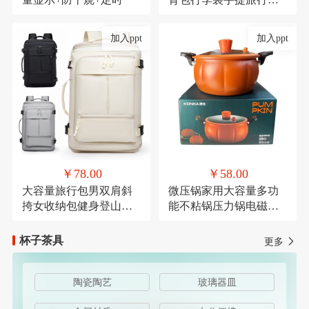
带轮子折叠露营收纳包
加入ppt
加入ppt
￥78.00
￥58.00
大容量旅行包男双肩斜
微压锅家用大容量多功
挎女收纳包健身登山运
能不粘锅压力锅电磁炉
动商务出差休闲背包
燃气灶通用麦饭石微压
杯子茶具
更多
陶瓷陶艺
玻璃器皿