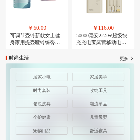
￥60.00
￥116.00
可调节壶铃新款女士健
50000毫安22.5W超级快
身家用提壶哑铃练臀翘
充充电宝露营移动电源
臀深蹲力量健身器材
可定制
时尚生活
更多
居家小电
家居美学
时尚套装
收纳工具
箱包皮具
潮流单品
个护健康
儿童母婴
宠物用品
舒适寝具