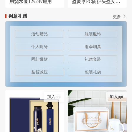
用烧水壶12v24v通用
盔夏季PC防护头盔安保
器材防护安全帽
创意礼赠
更多
活动赠品
服装服饰
个人随身
雨伞烟具
网红爆款
礼赠套装
益智减压
包装礼袋
加入ppt
加入ppt