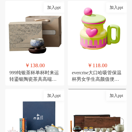
加入ppt
加入ppt
￥138.00
￥118.00
999纯银茶杯单杯时来运
evercrise大口哈吸管保温
转鎏银陶瓷茶具高端主
杯男女学生高颜值便携
人杯360度可旋转杯子
可爱少女咖啡水杯
加入ppt
加入ppt