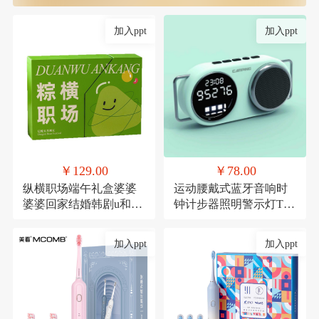
加入ppt
加入ppt
￥129.00
￥78.00
纵横职场端午礼盒婆婆
运动腰戴式蓝牙音响时
婆婆回家结婚韩剧u和规
钟计步器照明警示灯TF
范滚滚滚
卡
加入ppt
加入ppt