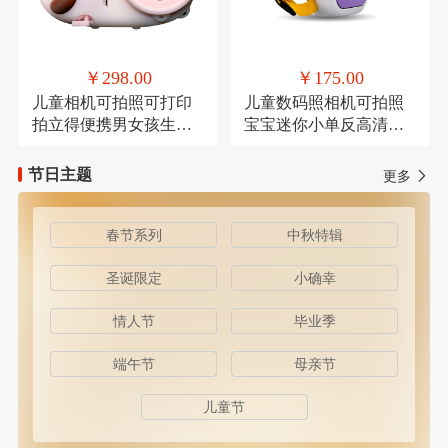
￥298.00
￥175.00
儿童相机可拍照可打印
儿童数码照相机可拍照
拍立得便携男女孩生日
宝宝迷你小单反高清卡
礼物
通
节日主题
更多
春节系列
中秋特辑
圣诞限定
小确幸
情人节
毕业季
端午节
母亲节
儿童节