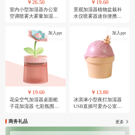
￥26.50
￥19.60
室内小型加湿器办公室
景观加湿器植物盆栽补
空调喷雾大雾量加湿器
水仪喷雾器迷你便携式
氛围灯USB直插款加湿
USB车载喷雾
加入ppt
加入ppt
￥19.60
￥13.80
花朵空气加湿器桌面栀
冰淇淋小型夜灯加湿器
子花加湿器 七彩氛围灯
USB直插可爱办公室桌
喷雾器萌宠USB喷雾器
面加湿器氛围灯喷雾器
商务礼品
更多