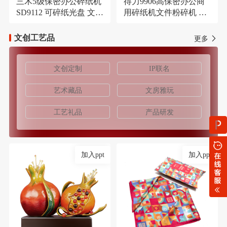
三木5级保密办公碎纸机
得力9906高保密办公商
SD9112 可碎纸光盘 文件
用碎纸机文件粉碎机 长
大容量21L粉碎机
时间碎纸机
文创工艺品
更多
文创定制
IP联名
艺术藏品
文房雅玩
工艺礼品
产品研发
加入ppt
加入ppt