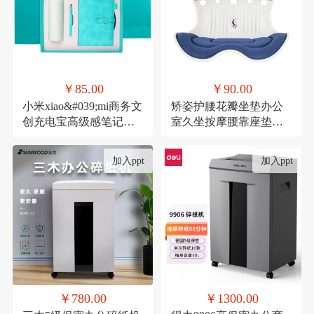
￥85.00
￥90.00
小米xiao&#039;mi商务文
矫姿护腰花瓣坐垫办公
创充电宝高级感笔记本
室久坐按摩腰靠座垫家
礼品活动伴手礼纪念礼
用形体矫正美臀神器
物
加入ppt
加入ppt
￥780.00
￥1300.00