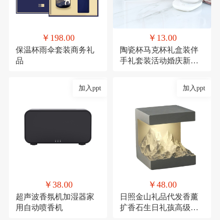
￥198.00
￥13.00
保温杯雨伞套装商务礼
陶瓷杯马克杯礼盒装伴
品
手礼套装活动婚庆新年
礼品
加入ppt
加入ppt
￥38.00
￥48.00
超声波香氛机加湿器家
日照金山礼品代发香薰
用自动喷香机
扩香石生日礼孩高级感
伴手礼毕业礼物