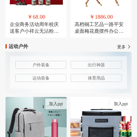
￥68.00
￥1886.00
企业商务活动周年校庆
高档铜工艺品一路平安
送客户小祥云无沾粉盘
桌面梅花鹿摆件办公装
檀香鹅梨账中香
饰品乔迁送礼
运动户外
更多
户外装备
出行神器
运动装备
体育用品
加入ppt
加入ppt