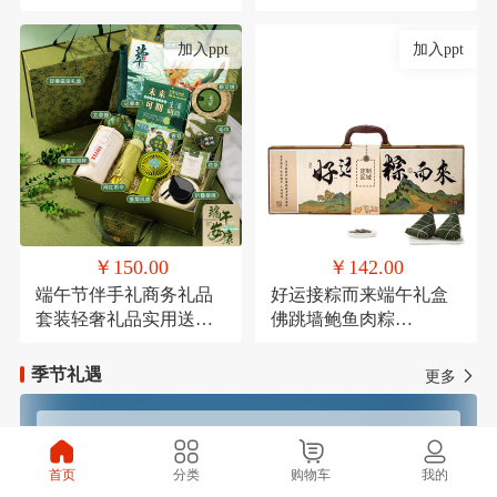
考研励志万年历倒计时
节结婚伴手礼品盒套装
加入ppt
加入ppt
￥150.00
￥142.00
端午节伴手礼商务礼品
好运接粽而来端午礼盒
套装轻奢礼品实用送客
佛跳墙鲍鱼肉粽
户活动礼品学生端午礼
120g*1，高汤黑松露火
品定制logo
腿肉粽120g*1，鲜肉粽
季节礼遇
更多
120g*1，高汤蛋黄鲜肉
粽120g*1，玫瑰豆沙粽
120g*1，芋泥紫薯粽
春季焕新
夏季清凉
120g*1，咸鸭蛋
首页
分类
购物车
我的
60g*4（盒装），铁观音
秋季滋补
冬季温暖