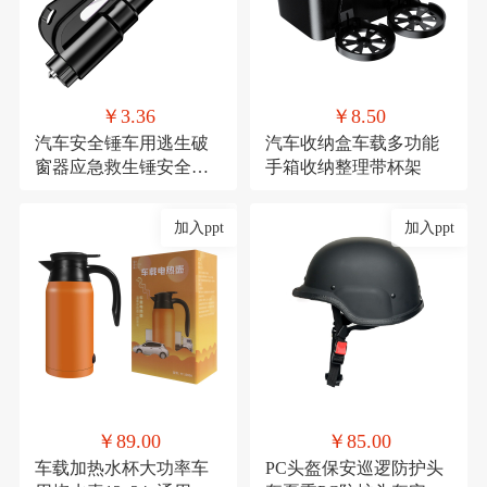
￥3.36
￥8.50
汽车安全锤车用逃生破
汽车收纳盒车载多功能
窗器应急救生锤安全带
手箱收纳整理带杯架
割刀车载安全用品
加入ppt
加入ppt
￥89.00
￥85.00
车载加热水杯大功率车
PC头盔保安巡逻防护头