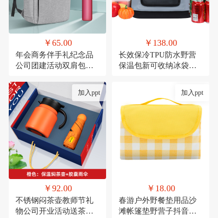
￥65.00
￥138.00
年会商务伴手礼纪念品
长效保冷TPU防水野营
公司团建活动双肩包实
保温包新可收纳冰袋冰
用礼品套装印制
包户外移动冰箱冷藏包
定制
加入ppt
加入ppt
￥92.00
￥18.00
不锈钢闷茶壶教师节礼
春游户外野餐垫用品沙
物公司开业活动送茶具
滩帐篷垫野营子抖音网