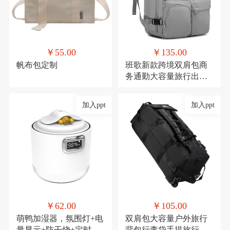
￥55.00
￥135.00
帆布包定制
班歌新款跨境双肩包商
务通勤大容量旅行出差
电脑背包学生书包男女
加入ppt
加入ppt
￥62.00
￥105.00
萌鸭加湿器，氛围灯+电
双肩包大容量户外旅行
量显示+防干烧+定时
背包行李袋手提旅行包