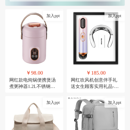
加入ppt
加入ppt
￥98.00
￥185.00
网红款电炖锅便携煲汤
网红吹风机创意伴手礼
煮粥神器1.2L不锈钢电
送女生顾客实用礼品-极
煮锅多功能预约
光吹风机+颈椎仪
加入ppt
加入ppt