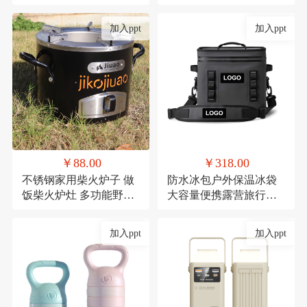
礼品陶瓷套装伴手礼
红防潮垫郊游便携布
加入ppt
加入ppt
￥88.00
￥318.00
不锈钢家用柴火炉子 做
防水冰包户外保温冰袋
饭柴火炉灶 多功能野餐
大容量便携露营旅行保
炉具
冷TPU防撞野餐餐具包
定制
加入ppt
加入ppt