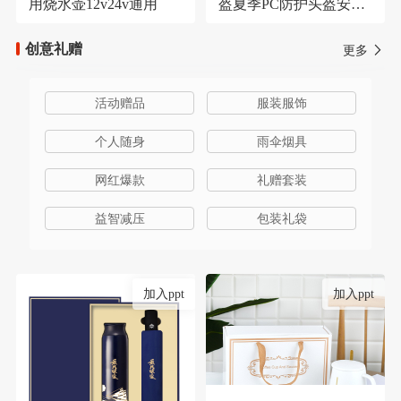
用烧水壶12v24v通用
盔夏季PC防护头盔安保
器材防护安全帽
创意礼赠
更多
活动赠品
服装服饰
个人随身
雨伞烟具
网红爆款
礼赠套装
益智减压
包装礼袋
加入ppt
加入ppt