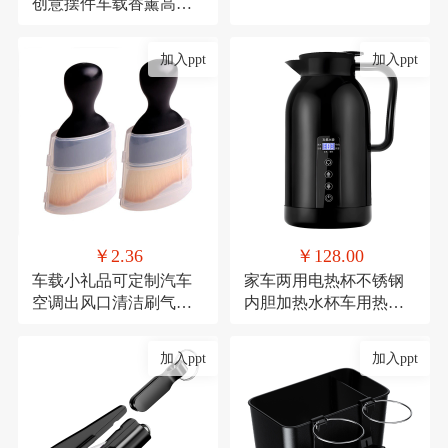
创意摆件车载香薰高档
去异味车内中控台车用
加入ppt
加入ppt
￥2.36
￥128.00
车载小礼品可定制汽车
家车两用电热杯不锈钢
空调出风口清洁刷气车
内胆加热水杯车用热水
内饰清洁工具绒毛刷短
器保温杯12V/24V加热水
款缝隙除尘毛刷
壶
加入ppt
加入ppt