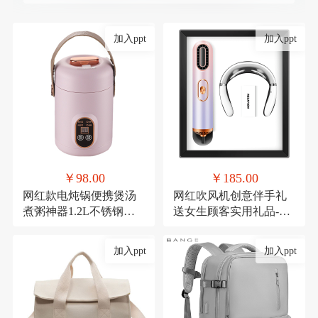
加入ppt
加入ppt
￥98.00
￥185.00
网红款电炖锅便携煲汤
网红吹风机创意伴手礼
煮粥神器1.2L不锈钢电
送女生顾客实用礼品-极
煮锅多功能预约
光吹风机+颈椎仪
加入ppt
加入ppt