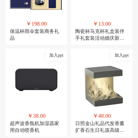
￥198.00
￥13.00
保温杯雨伞套装商务礼
陶瓷杯马克杯礼盒装伴
品
手礼套装活动婚庆新年
礼品
加入ppt
加入ppt
￥38.00
￥48.00
超声波香氛机加湿器家
日照金山礼品代发香薰
用自动喷香机
扩香石生日礼孩高级感
伴手礼毕业礼物