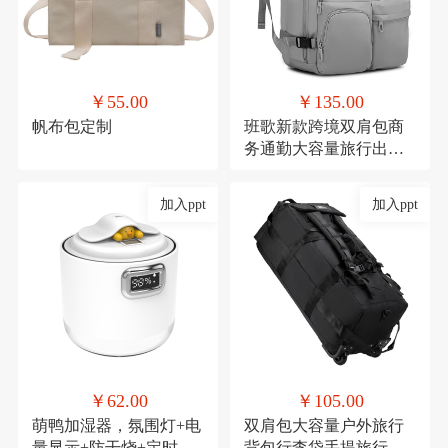
￥55.00
￥135.00
帆布包定制
班歌新款跨境双肩包商
务通勤大容量旅行出差
电脑背包学生书包男女
加入ppt
加入ppt
￥62.00
￥105.00
萌鸭加湿器，氛围灯+电
双肩包大容量户外旅行
量显示+防干烧+定时
背包行李袋手提旅行包