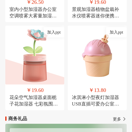
￥26.50
￥19.60
室内小型加湿器办公室
景观加湿器植物盆栽补
空调喷雾大雾量加湿器
水仪喷雾器迷你便携式
氛围灯USB直插款加湿
USB车载喷雾
加入ppt
加入ppt
￥19.60
￥13.80
花朵空气加湿器桌面栀
冰淇淋小型夜灯加湿器
子花加湿器 七彩氛围灯
USB直插可爱办公室桌
喷雾器萌宠USB喷雾器
面加湿器氛围灯喷雾器
商务礼品
更多