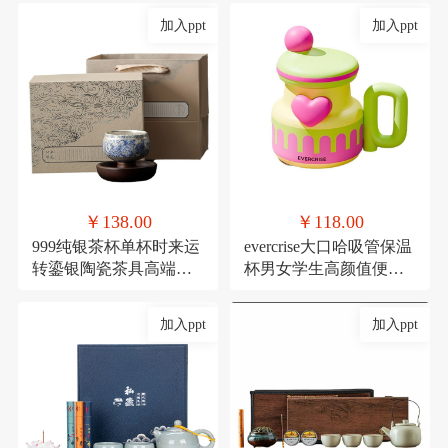
加入ppt
加入ppt
￥138.00
￥118.00
999纯银茶杯单杯时来运
evercrise大口哈吸管保温
转鎏银陶瓷茶具高端主
杯男女学生高颜值便携
人杯360度可旋转杯子
可爱少女咖啡水杯
加入ppt
加入ppt