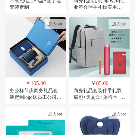
带线充电宝+u盘+签字笔
商务礼品定制logo公司企
套装定制
业年会伴手礼物实用高
档送客户员工套装
加入ppt
加入ppt
￥105.00
￥85.00
办公杯节庆商务礼品套
商务礼品套装伴手礼双
装定制logo送员工公司周
肩包+天堂伞+旅行本+木
年庆实用活动伴手礼
质笔
加入ppt
加入ppt