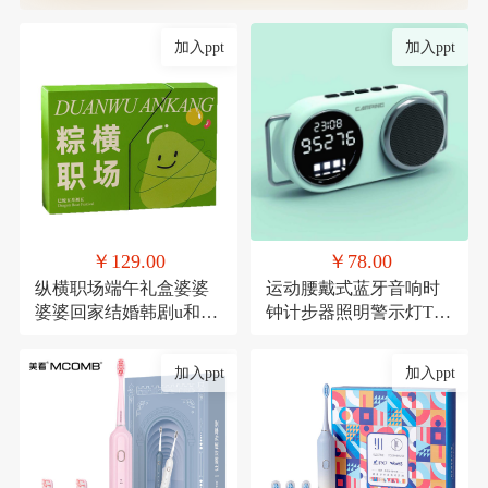
加入ppt
加入ppt
￥129.00
￥78.00
纵横职场端午礼盒婆婆
运动腰戴式蓝牙音响时
婆婆回家结婚韩剧u和规
钟计步器照明警示灯TF
范滚滚滚
卡
加入ppt
加入ppt