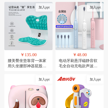
加入ppt
加入ppt
￥135.00
￥48.00
腰美臀坐垫靠背一体家
电动牙刷悬浮磁静音软
用久坐腰部神器屁股垫
毛全自动充电款声波式
透气记忆棉座椅垫
礼品
加入ppt
加入ppt