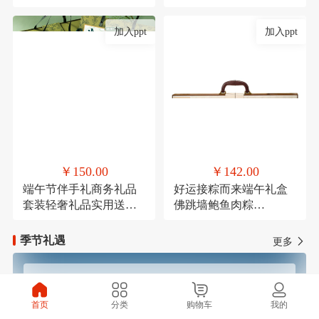
考研励志万年历倒计时
节结婚伴手礼品盒套装
加入ppt
加入ppt
￥150.00
￥142.00
端午节伴手礼商务礼品
好运接粽而来端午礼盒
套装轻奢礼品实用送客
佛跳墙鲍鱼肉粽
户活动礼品学生端午礼
120g*1，高汤黑松露火
品定制logo
腿肉粽120g*1，鲜肉粽
季节礼遇
更多
120g*1，高汤蛋黄鲜肉
粽120g*1，玫瑰豆沙粽
120g*1，芋泥紫薯粽
春季焕新
夏季清凉
120g*1，咸鸭蛋
首页
分类
购物车
我的
60g*4（盒装），铁观音
秋季滋补
冬季温暖