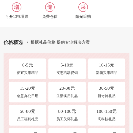
招聘英才
合作及洽谈
可开13%增票
免费仓储
阳光采购
修改收货地址
商品发布
价格精选
/ 根据礼品价格 提供专业解决方案！
0-5元
5-10元
10-15元
便宜实用精品
实惠活动促销
新颖实用精品
15-20元
20-30元
30-50元
创意办公日用
生活实用礼品
新奇特礼品
50-80元
80-100元
100-150元
员工福利礼品
员工关怀礼品
高科技礼品