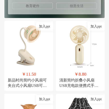
教育硬件
创意生活
加入ppt
加入ppt
￥11.50
￥8.80
新品时尚简约小风扇可
清新简约折叠小风扇
夹台式小风扇USB可充
USB充电款便携式手持
电夹子式桌面风扇
三档可调节糖果色小电
扇
加入ppt
加入ppt