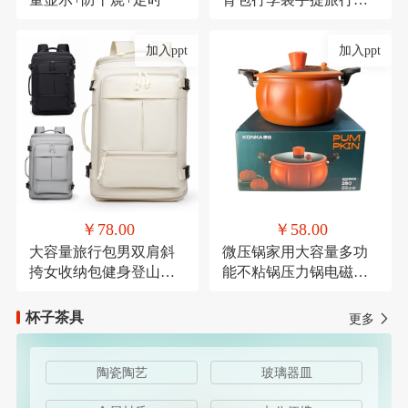
带轮子折叠露营收纳包
加入ppt
加入ppt
￥78.00
￥58.00
大容量旅行包男双肩斜
微压锅家用大容量多功
挎女收纳包健身登山运
能不粘锅压力锅电磁炉
动商务出差休闲背包
燃气灶通用麦饭石微压
杯子茶具
更多
陶瓷陶艺
玻璃器皿