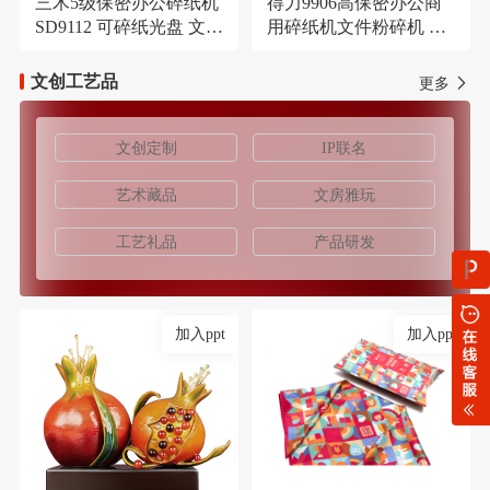
三木5级保密办公碎纸机
得力9906高保密办公商
SD9112 可碎纸光盘 文件
用碎纸机文件粉碎机 长
大容量21L粉碎机
时间碎纸机
文创工艺品
更多
文创定制
IP联名
艺术藏品
文房雅玩
工艺礼品
产品研发
加入ppt
加入ppt