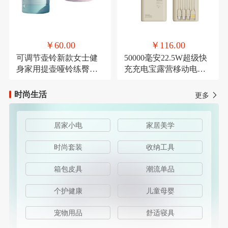
￥60.00
￥116.00
可调节壶铃新款女士健
50000毫安22.5W超级快
身家用提壶哑铃练臀翘
充充电宝露营移动电源
臀深蹲力量健身器材
可定制
时尚生活
更多
居家小电
家居美学
时尚套装
收纳工具
箱包皮具
潮流单品
个护健康
儿童母婴
宠物用品
舒适寝具