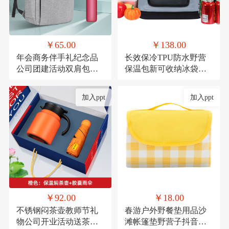
￥65.00
￥138.00
年会商务伴手礼纪念品
长效保冷TPU防水野营
公司团建活动双肩包实
保温包新可收纳冰袋冰
用礼品套装印制
包户外移动冰箱冷藏包
定制
加入ppt
加入ppt
￥92.00
￥18.00
不锈钢闷茶壶教师节礼
春游户外野餐垫用品沙
物公司开业活动送茶具
滩帐篷垫野营子抖音网