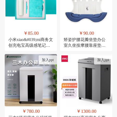
￥85.00
￥90.00
小米xiao&#039;mi商务文
矫姿护腰花瓣坐垫办公
创充电宝高级感笔记本
室久坐按摩腰靠座垫家
礼品活动伴手礼纪念礼
用形体矫正美臀神器
物
加入ppt
加入ppt
￥780.00
￥1300.00