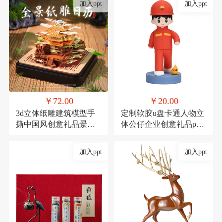
加入ppt
加入ppt
￥72.00
￥20.00
3d立体纸雕建筑模型手
定制软胶u盘卡通人物立
撕中国风创意礼品景点
体公仔企业创意礼品pvc
景区产品定制礼物
高速U盘大容量16g
加入ppt
加入ppt