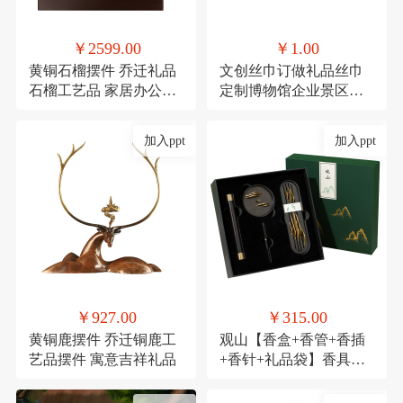
￥2599.00
￥1.00
黄铜石榴摆件 乔迁礼品
文创丝巾订做礼品丝巾
石榴工艺品 家居办公装
定制博物馆企业景区文
饰品发财果
创丝巾
加入ppt
加入ppt
￥927.00
￥315.00
黄铜鹿摆件 乔迁铜鹿工
观山【香盒+香管+香插
艺品摆件 寓意吉祥礼品
+香针+礼品袋】香具商
务伴手礼套装