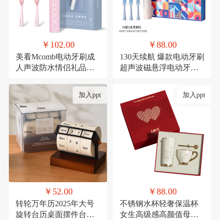
￥102.00
￥88.00
美看Mcomb电动牙刷成
130天续航 爆款电动牙刷
人声波防水情侣礼品科
超声波磁悬浮电动牙刷
技充电款可定制扫振
成人款生日礼品套装
加入ppt
加入ppt
￥52.00
￥88.00
转轮万年历2025年大号
不锈钢水杯轻奢保温杯
旋转台历桌面摆件台历
女生高级感高颜值母亲