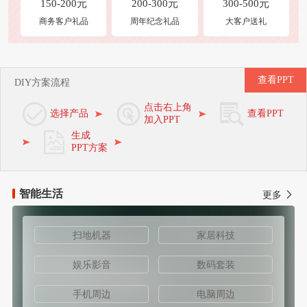
150-200元
200-300元
300-500元
商务客户礼品
周年纪念礼品
大客户送礼
查看PPT
DIY方案流程
点击右上角
选择产品
查看PPT
加入PPT
生成
PPT方案
智能生活
更多
扫地机器
家居科技
娱乐影音
数码套装
手机周边
电脑周边