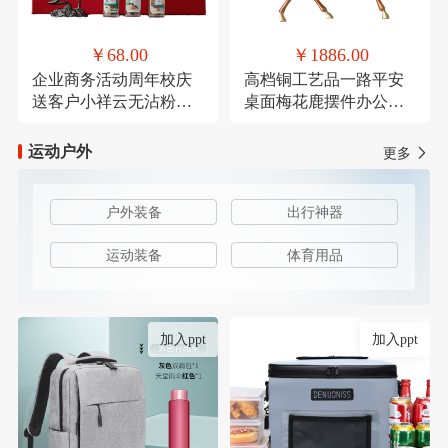
￥68.00
￥1886.00
企业商务活动周年校庆
高档铜工艺品一路平安
送客户小祥云无沾粉盘
桌面梅花鹿摆件办公装
檀香鹅梨账中香
饰品乔迁送礼
运动户外
更多
户外装备
出行神器
运动装备
体育用品
加入ppt
加入ppt