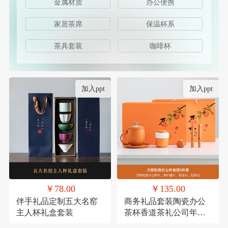
金属材质
办公便携
家居茶席
保温杯系
茶具套装
咖啡杯
加入ppt
加入ppt
￥78.00
￥135.00
伴手礼品定制五大名窑
商务礼品套装陶瓷办公
主人杯礼盒套装
茶杯香道茶礼公司年会
员工福利客户送礼定制