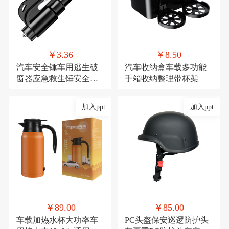
￥3.36
￥8.50
汽车安全锤车用逃生破
汽车收纳盒车载多功能
窗器应急救生锤安全带
手箱收纳整理带杯架
割刀车载安全用品
加入ppt
加入ppt
￥89.00
￥85.00
车载加热水杯大功率车
PC头盔保安巡逻防护头