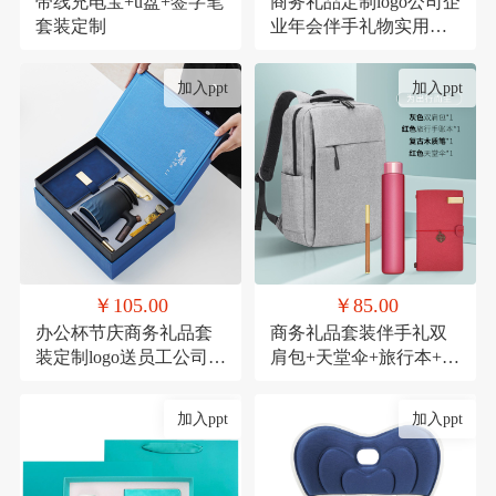
带线充电宝+u盘+签字笔
商务礼品定制logo公司企
套装定制
业年会伴手礼物实用高
档送客户员工套装
加入ppt
加入ppt
￥105.00
￥85.00
办公杯节庆商务礼品套
商务礼品套装伴手礼双
装定制logo送员工公司周
肩包+天堂伞+旅行本+木
年庆实用活动伴手礼
质笔
加入ppt
加入ppt