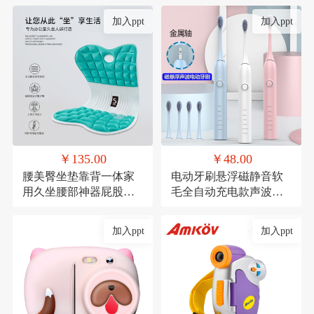
加入ppt
加入ppt
￥135.00
￥48.00
腰美臀坐垫靠背一体家
电动牙刷悬浮磁静音软
用久坐腰部神器屁股垫
毛全自动充电款声波式
透气记忆棉座椅垫
礼品
加入ppt
加入ppt