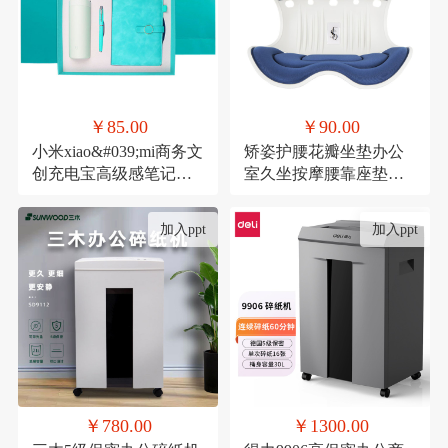
￥85.00
￥90.00
小米xiao&#039;mi商务文
矫姿护腰花瓣坐垫办公
创充电宝高级感笔记本
室久坐按摩腰靠座垫家
礼品活动伴手礼纪念礼
用形体矫正美臀神器
物
加入ppt
加入ppt
￥780.00
￥1300.00