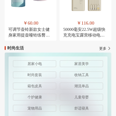
￥60.00
￥116.00
可调节壶铃新款女士健
50000毫安22.5W超级快
身家用提壶哑铃练臀翘
充充电宝露营移动电源
臀深蹲力量健身器材
可定制
时尚生活
更多
居家小电
家居美学
时尚套装
收纳工具
箱包皮具
潮流单品
个护健康
儿童母婴
宠物用品
舒适寝具