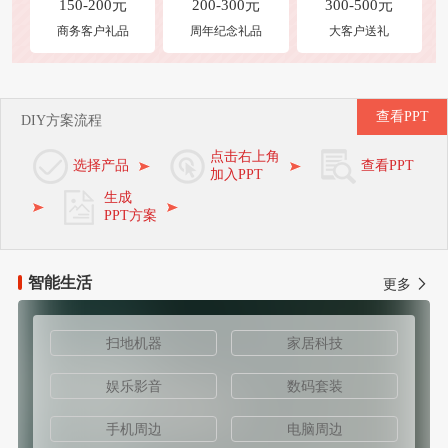
150-200元
200-300元
300-500元
商务客户礼品
周年纪念礼品
大客户送礼
查看PPT
DIY方案流程
点击右上角
选择产品
查看PPT
加入PPT
生成
PPT方案
智能生活
更多
扫地机器
家居科技
娱乐影音
数码套装
手机周边
电脑周边