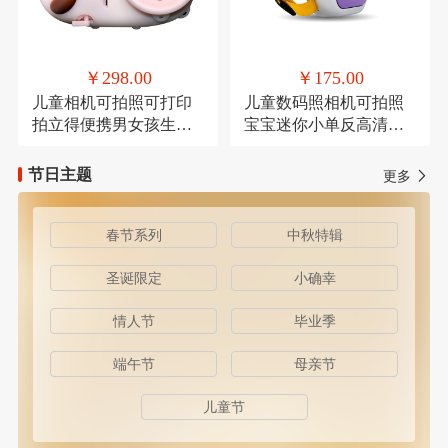
￥298.00
￥175.00
儿童相机可拍照可打印
儿童数码照相机可拍照
拍立得便携男女孩生日
宝宝迷你小单反高清卡
礼物
通
节日主题
更多
春节系列
中秋特辑
圣诞限定
小确幸
情人节
毕业季
端午节
母亲节
儿童节