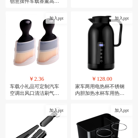
创意摆件车载香薰高档
去异味车内中控台车用
加入ppt
加入ppt
￥2.36
￥128.00
车载小礼品可定制汽车
家车两用电热杯不锈钢
空调出风口清洁刷气车
内胆加热水杯车用热水
内饰清洁工具绒毛刷短
器保温杯12V/24V加热水
款缝隙除尘毛刷
壶
加入ppt
加入ppt