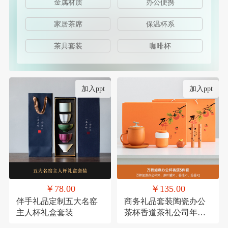
金属材质
办公便携
家居茶席
保温杯系
茶具套装
咖啡杯
加入ppt
加入ppt
￥78.00
￥135.00
伴手礼品定制五大名窑
商务礼品套装陶瓷办公
主人杯礼盒套装
茶杯香道茶礼公司年会
员工福利客户送礼定制