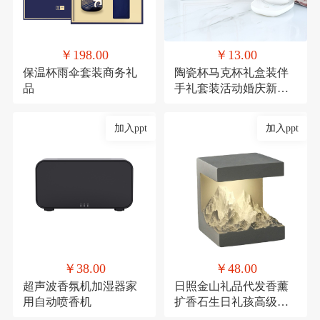
￥198.00
￥13.00
保温杯雨伞套装商务礼
陶瓷杯马克杯礼盒装伴
品
手礼套装活动婚庆新年
礼品
加入ppt
加入ppt
￥38.00
￥48.00
超声波香氛机加湿器家
日照金山礼品代发香薰
用自动喷香机
扩香石生日礼孩高级感
伴手礼毕业礼物