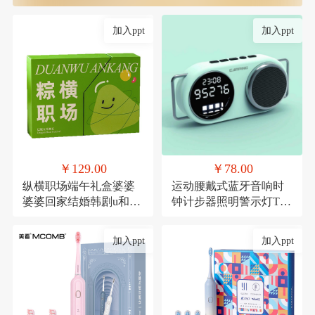
加入ppt
加入ppt
￥129.00
￥78.00
纵横职场端午礼盒婆婆
运动腰戴式蓝牙音响时
婆婆回家结婚韩剧u和规
钟计步器照明警示灯TF
范滚滚滚
卡
加入ppt
加入ppt