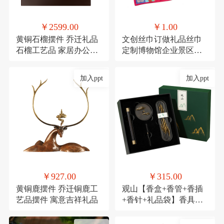
￥2599.00
￥1.00
黄铜石榴摆件 乔迁礼品
文创丝巾订做礼品丝巾
石榴工艺品 家居办公装
定制博物馆企业景区文
饰品发财果
创丝巾
加入ppt
加入ppt
￥927.00
￥315.00
黄铜鹿摆件 乔迁铜鹿工
观山【香盒+香管+香插
艺品摆件 寓意吉祥礼品
+香针+礼品袋】香具商
务伴手礼套装