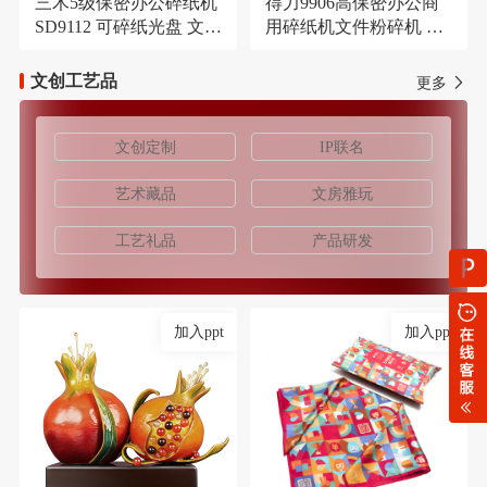
三木5级保密办公碎纸机
得力9906高保密办公商
SD9112 可碎纸光盘 文件
用碎纸机文件粉碎机 长
大容量21L粉碎机
时间碎纸机
文创工艺品
更多
文创定制
IP联名
艺术藏品
文房雅玩
工艺礼品
产品研发
加入ppt
加入ppt