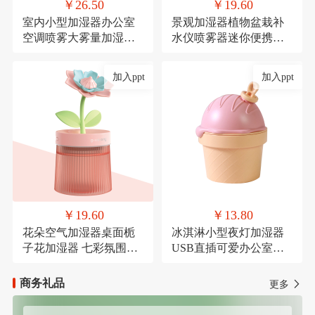
￥26.50
￥19.60
室内小型加湿器办公室
景观加湿器植物盆栽补
空调喷雾大雾量加湿器
水仪喷雾器迷你便携式
氛围灯USB直插款加湿
USB车载喷雾
加入ppt
加入ppt
￥19.60
￥13.80
花朵空气加湿器桌面栀
冰淇淋小型夜灯加湿器
子花加湿器 七彩氛围灯
USB直插可爱办公室桌
喷雾器萌宠USB喷雾器
面加湿器氛围灯喷雾器
商务礼品
更多