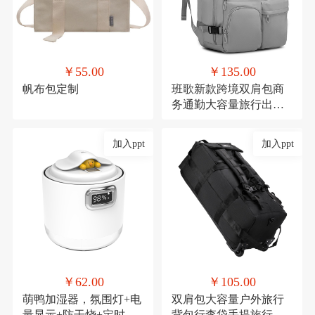
￥55.00
￥135.00
帆布包定制
班歌新款跨境双肩包商
务通勤大容量旅行出差
电脑背包学生书包男女
加入ppt
加入ppt
￥62.00
￥105.00
萌鸭加湿器，氛围灯+电
双肩包大容量户外旅行
量显示+防干烧+定时
背包行李袋手提旅行包