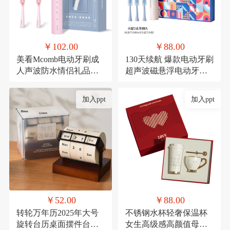
￥102.00
￥88.00
美看Mcomb电动牙刷成
130天续航 爆款电动牙刷
人声波防水情侣礼品科
超声波磁悬浮电动牙刷
技充电款可定制扫振
成人款生日礼品套装
加入ppt
加入ppt
￥52.00
￥88.00
转轮万年历2025年大号
不锈钢水杯轻奢保温杯
旋转台历桌面摆件台历
女生高级感高颜值母亲