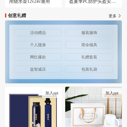
用烧水壶12v24v通用
盔夏季PC防护头盔安保
器材防护安全帽
创意礼赠
更多
活动赠品
服装服饰
个人随身
雨伞烟具
网红爆款
礼赠套装
益智减压
包装礼袋
加入ppt
加入ppt