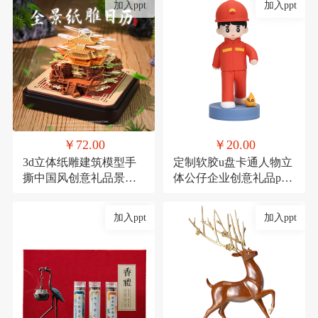
加入ppt
加入ppt
￥72.00
￥20.00
3d立体纸雕建筑模型手
定制软胶u盘卡通人物立
撕中国风创意礼品景点
体公仔企业创意礼品pvc
景区产品定制礼物
高速U盘大容量16g
加入ppt
加入ppt