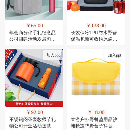
￥65.00
￥138.00
年会商务伴手礼纪念品
长效保冷TPU防水野营
公司团建活动双肩包实
保温包新可收纳冰袋冰
用礼品套装印制
包户外移动冰箱冷藏包
定制
加入ppt
加入ppt
￥92.00
￥18.00
不锈钢闷茶壶教师节礼
春游户外野餐垫用品沙
物公司开业活动送茶具
滩帐篷垫野营子抖音网