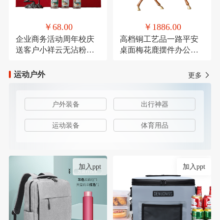
￥68.00
￥1886.00
企业商务活动周年校庆
高档铜工艺品一路平安
送客户小祥云无沾粉盘
桌面梅花鹿摆件办公装
檀香鹅梨账中香
饰品乔迁送礼
运动户外
更多
户外装备
出行神器
运动装备
体育用品
加入ppt
加入ppt