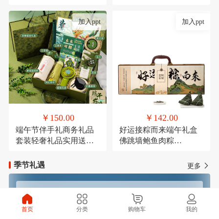
考研励志万年历倒计时
节结婚伴手礼品盒套装
加入ppt
加入ppt
￥150.00
￥142.00
端午节伴手礼商务礼品
好运接粽而来端午礼盒
套装轻奢礼品实用送客
佛跳墙鲍鱼肉粽
户活动礼品学生端午礼
120g*1，高汤黑松露火
品定制logo
腿肉粽120g*1，鲜肉粽
季节礼遇
更多
120g*1，高汤蛋黄鲜肉
粽120g*1，玫瑰豆沙粽
120g*1，芋泥紫薯粽
春季焕新
夏季清凉
120g*1，咸鸭蛋
首页
分类
购物车
我的
60g*4（盒装），铁观音
秋季滋补
冬季温暖