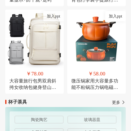
带轮子折叠露营收纳包
加入ppt
加入ppt
￥78.00
￥58.00
大容量旅行包男双肩斜
微压锅家用大容量多功
挎女收纳包健身登山运
能不粘锅压力锅电磁炉
动商务出差休闲背包
燃气灶通用麦饭石微压
杯子茶具
更多
陶瓷陶艺
玻璃器皿