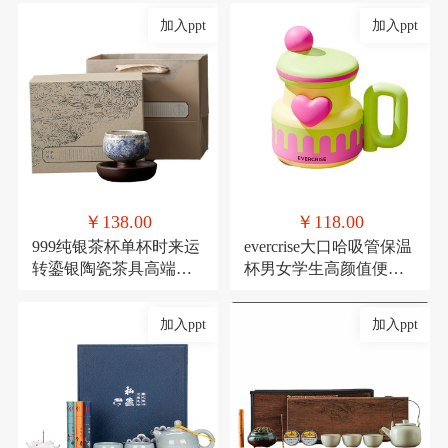
加入ppt
加入ppt
￥138.00
￥118.00
999纯银茶杯单杯时来运
evercrise大口哈吸管保温
转鎏银陶瓷茶具高端主
杯男女学生高颜值便携
人杯360度可旋转杯子
可爱少女咖啡水杯
加入ppt
加入ppt