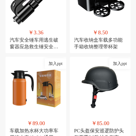
￥3.36
￥8.50
汽车安全锤车用逃生破
汽车收纳盒车载多功能
窗器应急救生锤安全带
手箱收纳整理带杯架
割刀车载安全用品
加入ppt
加入ppt
￥89.00
￥85.00
车载加热水杯大功率车
PC头盔保安巡逻防护头