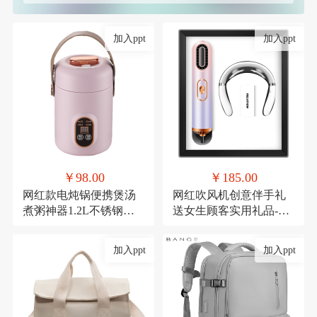
加入ppt
加入ppt
￥98.00
￥185.00
网红款电炖锅便携煲汤
网红吹风机创意伴手礼
煮粥神器1.2L不锈钢电
送女生顾客实用礼品-极
煮锅多功能预约
光吹风机+颈椎仪
加入ppt
加入ppt