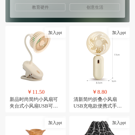
教育硬件
创意生活
加入ppt
加入ppt
￥11.50
￥8.80
新品时尚简约小风扇可
清新简约折叠小风扇
夹台式小风扇USB可充
USB充电款便携式手持
电夹子式桌面风扇
三档可调节糖果色小电
扇
加入ppt
加入ppt