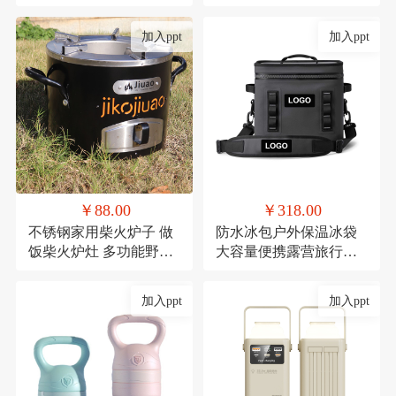
礼品陶瓷套装伴手礼
红防潮垫郊游便携布
加入ppt
加入ppt
￥88.00
￥318.00
不锈钢家用柴火炉子 做
防水冰包户外保温冰袋
饭柴火炉灶 多功能野餐
大容量便携露营旅行保
炉具
冷TPU防撞野餐餐具包
定制
加入ppt
加入ppt