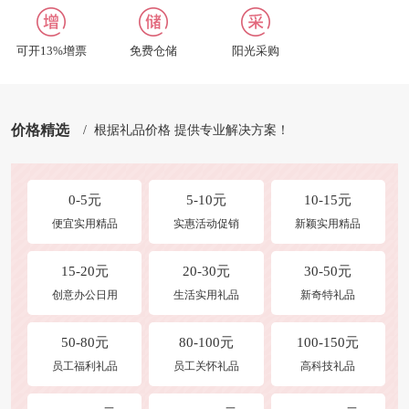
商品发布
常见问题
可开13%增票
免费仓储
阳光采购
礼品定制说明
价格精选
/ 根据礼品价格 提供专业解决方案！
0-5元
5-10元
10-15元
便宜实用精品
实惠活动促销
新颖实用精品
15-20元
20-30元
30-50元
创意办公日用
生活实用礼品
新奇特礼品
50-80元
80-100元
100-150元
员工福利礼品
员工关怀礼品
高科技礼品