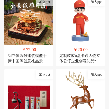
加入ppt
加入ppt
￥72.00
￥20.00
3d立体纸雕建筑模型手
定制软胶u盘卡通人物立
撕中国风创意礼品景点
体公仔企业创意礼品pvc
景区产品定制礼物
高速U盘大容量16g
加入ppt
加入ppt