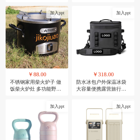
礼品陶瓷套装伴手礼
红防潮垫郊游便携布
加入ppt
加入ppt
￥88.00
￥318.00
不锈钢家用柴火炉子 做
防水冰包户外保温冰袋
饭柴火炉灶 多功能野餐
大容量便携露营旅行保
炉具
冷TPU防撞野餐餐具包
定制
加入ppt
加入ppt