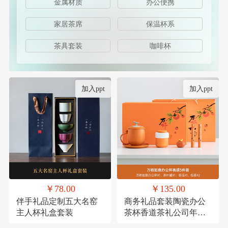
金属材质
办公便携
家居茶席
保温杯系
茶具套装
咖啡杯
加入ppt
加入ppt
￥78.00
￥135.00
伴手礼品定制五大名窑
商务礼品套装陶瓷办公
主人杯礼盒套装
茶杯香道茶礼公司年会
员工福利客户送礼定制