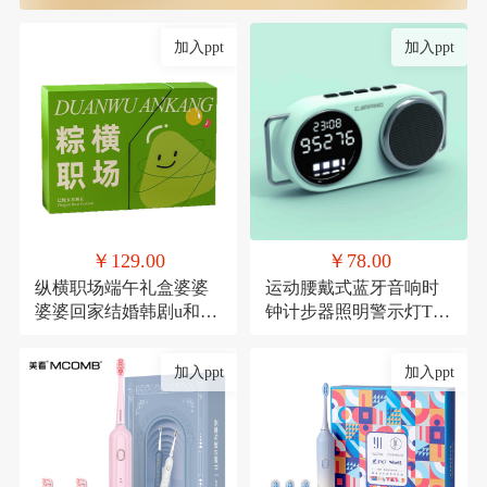
加入ppt
加入ppt
￥129.00
￥78.00
纵横职场端午礼盒婆婆
运动腰戴式蓝牙音响时
婆婆回家结婚韩剧u和规
钟计步器照明警示灯TF
范滚滚滚
卡
加入ppt
加入ppt