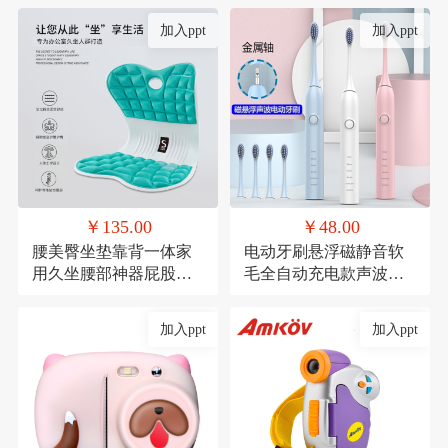
加入ppt
加入ppt
￥135.00
￥48.00
腰美臀坐垫靠背一体家
电动牙刷悬浮磁静音软
用久坐腰部神器屁股垫
毛全自动充电款声波式
透气记忆棉座椅垫
礼品
加入ppt
加入ppt