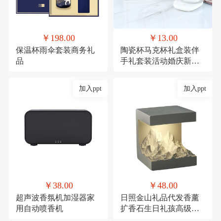
￥198.00
￥13.00
保温杯雨伞套装商务礼
陶瓷杯马克杯礼盒装伴
品
手礼套装活动婚庆新年
礼品
加入ppt
加入ppt
￥38.00
￥48.00
超声波香氛机加湿器家
日照金山礼品代发香薰
用自动喷香机
扩香石生日礼孩高级感
伴手礼毕业礼物