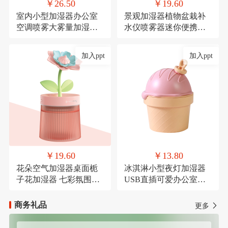
￥26.50
￥19.60
室内小型加湿器办公室
景观加湿器植物盆栽补
空调喷雾大雾量加湿器
水仪喷雾器迷你便携式
氛围灯USB直插款加湿
USB车载喷雾
加入ppt
加入ppt
￥19.60
￥13.80
花朵空气加湿器桌面栀
冰淇淋小型夜灯加湿器
子花加湿器 七彩氛围灯
USB直插可爱办公室桌
喷雾器萌宠USB喷雾器
面加湿器氛围灯喷雾器
商务礼品
更多