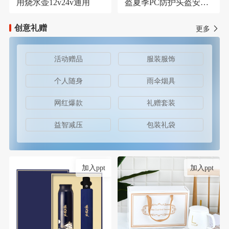
用烧水壶12v24v通用
盔夏季PC防护头盔安保
器材防护安全帽
创意礼赠
更多
活动赠品
服装服饰
个人随身
雨伞烟具
网红爆款
礼赠套装
益智减压
包装礼袋
加入ppt
加入ppt