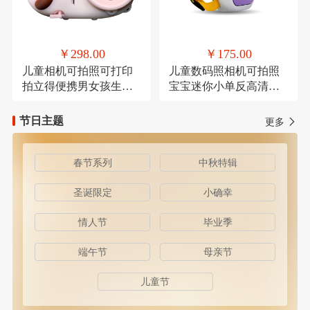
￥298.00
￥175.00
儿童相机可拍照可打印
儿童数码照相机可拍照
拍立得便携男女孩生日
宝宝迷你小单反高清卡
礼物
通
节日主题
更多
春节系列
中秋特辑
圣诞限定
小确幸
情人节
毕业季
端午节
母亲节
儿童节