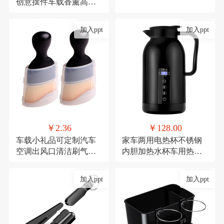
创意摆件车载香薰高档
去异味车内中控台车用
加入ppt
加入ppt
￥2.36
￥128.00
车载小礼品可定制汽车
家车两用电热杯不锈钢
空调出风口清洁刷气车
内胆加热水杯车用热水
内饰清洁工具绒毛刷短
器保温杯12V/24V加热水
款缝隙除尘毛刷
壶
加入ppt
加入ppt