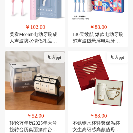
￥102.00
￥88.00
美看Mcomb电动牙刷成
130天续航 爆款电动牙刷
人声波防水情侣礼品科
超声波磁悬浮电动牙刷
技充电款可定制扫振
成人款生日礼品套装
加入ppt
加入ppt
￥52.00
￥88.00
转轮万年历2025年大号
不锈钢水杯轻奢保温杯
旋转台历桌面摆件台历
女生高级感高颜值母亲