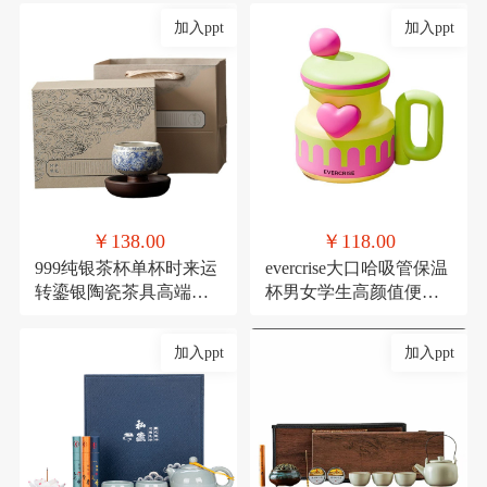
加入ppt
加入ppt
￥138.00
￥118.00
999纯银茶杯单杯时来运
evercrise大口哈吸管保温
转鎏银陶瓷茶具高端主
杯男女学生高颜值便携
人杯360度可旋转杯子
可爱少女咖啡水杯
加入ppt
加入ppt