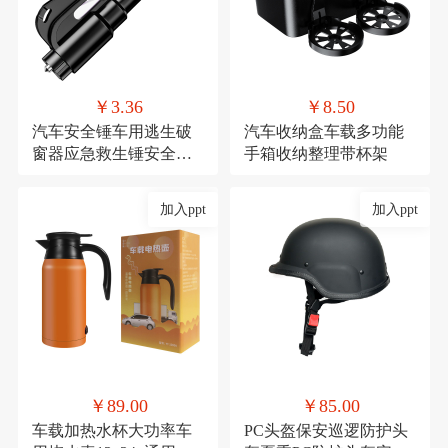
￥3.36
￥8.50
汽车安全锤车用逃生破
汽车收纳盒车载多功能
窗器应急救生锤安全带
手箱收纳整理带杯架
割刀车载安全用品
加入ppt
加入ppt
￥89.00
￥85.00
车载加热水杯大功率车
PC头盔保安巡逻防护头