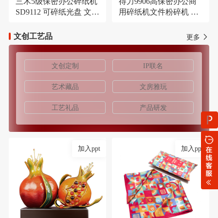
三木5级保密办公碎纸机
得力9906高保密办公商
SD9112 可碎纸光盘 文件
用碎纸机文件粉碎机 长
大容量21L粉碎机
时间碎纸机
文创工艺品
更多
文创定制
IP联名
艺术藏品
文房雅玩
工艺礼品
产品研发
加入ppt
加入ppt