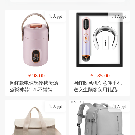
加入ppt
加入ppt
￥98.00
￥185.00
网红款电炖锅便携煲汤
网红吹风机创意伴手礼
煮粥神器1.2L不锈钢电
送女生顾客实用礼品-极
煮锅多功能预约
光吹风机+颈椎仪
加入ppt
加入ppt