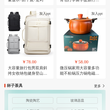
带轮子折叠露营收纳包
加入ppt
加入ppt
￥78.00
￥58.00
大容量旅行包男双肩斜
微压锅家用大容量多功
挎女收纳包健身登山运
能不粘锅压力锅电磁炉
动商务出差休闲背包
燃气灶通用麦饭石微压
杯子茶具
更多
陶瓷陶艺
玻璃器皿