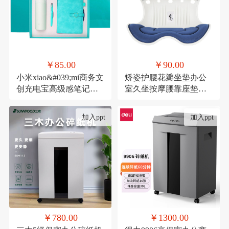
￥85.00
￥90.00
小米xiao&#039;mi商务文
矫姿护腰花瓣坐垫办公
创充电宝高级感笔记本
室久坐按摩腰靠座垫家
礼品活动伴手礼纪念礼
用形体矫正美臀神器
物
加入ppt
加入ppt
￥780.00
￥1300.00