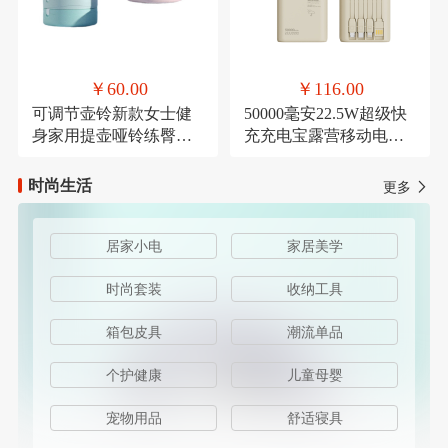
￥60.00
￥116.00
可调节壶铃新款女士健
50000毫安22.5W超级快
身家用提壶哑铃练臀翘
充充电宝露营移动电源
臀深蹲力量健身器材
可定制
时尚生活
更多
居家小电
家居美学
时尚套装
收纳工具
箱包皮具
潮流单品
个护健康
儿童母婴
宠物用品
舒适寝具