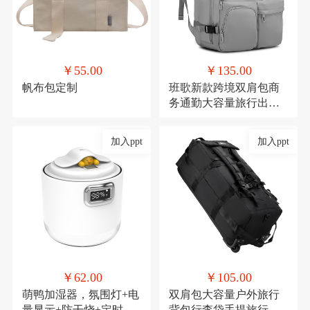
￥55.00
￥135.00
帆布包定制
班歌新款跨境双肩包商
务通勤大容量旅行出差
电脑背包学生书包男女
加入ppt
加入ppt
￥62.00
￥105.00
萌鸭加湿器，氛围灯+电
双肩包大容量户外旅行
量显示+防干烧+定时
背包行李袋手提旅行包