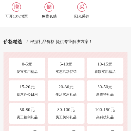
招聘英才
合作及洽谈
可开13%增票
免费仓储
阳光采购
修改收货地址
商品发布
价格精选
/ 根据礼品价格 提供专业解决方案！
0-5元
5-10元
10-15元
便宜实用精品
实惠活动促销
新颖实用精品
15-20元
20-30元
30-50元
创意办公日用
生活实用礼品
新奇特礼品
50-80元
80-100元
100-150元
员工福利礼品
员工关怀礼品
高科技礼品