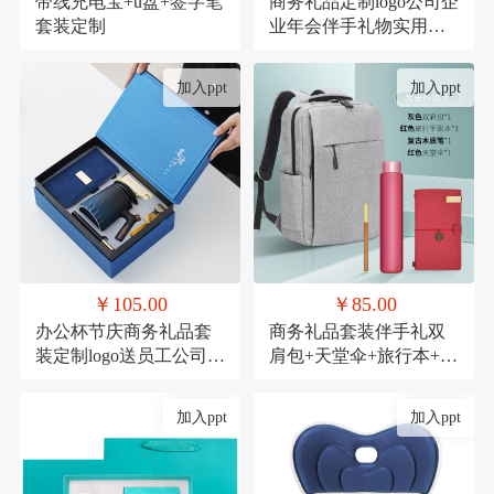
带线充电宝+u盘+签字笔
商务礼品定制logo公司企
套装定制
业年会伴手礼物实用高
档送客户员工套装
加入ppt
加入ppt
￥105.00
￥85.00
办公杯节庆商务礼品套
商务礼品套装伴手礼双
装定制logo送员工公司周
肩包+天堂伞+旅行本+木
年庆实用活动伴手礼
质笔
加入ppt
加入ppt