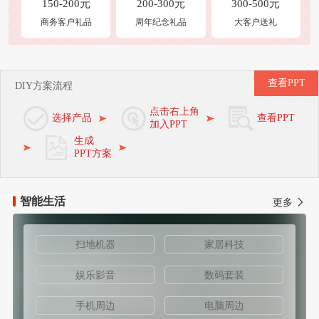
150-200元
200-300元
300-500元
商务客户礼品
周年纪念礼品
大客户送礼
查看PPT
DIY方案流程
点击右上角
选择产品
查看PPT
加入PPT
生成
PPT方案
智能生活
更多
扫地机器
家居科技
娱乐影音
数码套装
手机周边
电脑周边