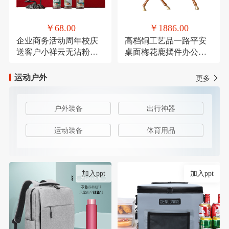
￥68.00
￥1886.00
企业商务活动周年校庆
高档铜工艺品一路平安
送客户小祥云无沾粉盘
桌面梅花鹿摆件办公装
檀香鹅梨账中香
饰品乔迁送礼
运动户外
更多
户外装备
出行神器
运动装备
体育用品
加入ppt
加入ppt