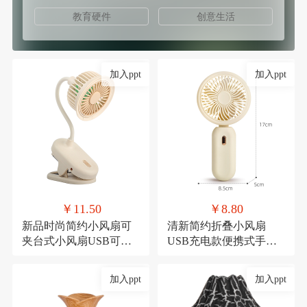
教育硬件
创意生活
加入ppt
加入ppt
￥11.50
￥8.80
新品时尚简约小风扇可
清新简约折叠小风扇
夹台式小风扇USB可充
USB充电款便携式手持
电夹子式桌面风扇
三档可调节糖果色小电
扇
加入ppt
加入ppt