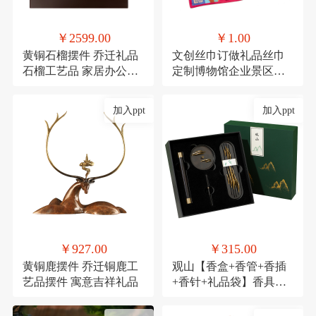
￥2599.00
￥1.00
黄铜石榴摆件 乔迁礼品
文创丝巾订做礼品丝巾
石榴工艺品 家居办公装
定制博物馆企业景区文
饰品发财果
创丝巾
加入ppt
加入ppt
￥927.00
￥315.00
黄铜鹿摆件 乔迁铜鹿工
观山【香盒+香管+香插
艺品摆件 寓意吉祥礼品
+香针+礼品袋】香具商
务伴手礼套装