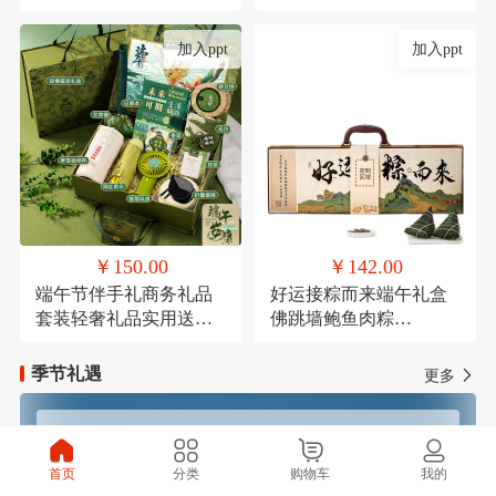
考研励志万年历倒计时
节结婚伴手礼品盒套装
加入ppt
加入ppt
￥150.00
￥142.00
端午节伴手礼商务礼品
好运接粽而来端午礼盒
套装轻奢礼品实用送客
佛跳墙鲍鱼肉粽
户活动礼品学生端午礼
120g*1，高汤黑松露火
品定制logo
腿肉粽120g*1，鲜肉粽
季节礼遇
更多
120g*1，高汤蛋黄鲜肉
粽120g*1，玫瑰豆沙粽
120g*1，芋泥紫薯粽
春季焕新
夏季清凉
120g*1，咸鸭蛋
首页
分类
购物车
我的
60g*4（盒装），铁观音
秋季滋补
冬季温暖