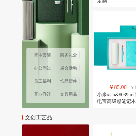
定制
笔本套装
商务礼盒
办公周边
展会活动
员工福利
饰品摆件
￥85.00
￥1
开业乔迁
文具用品
小米xiao&#039
电宝高级感笔记本
伴手礼纪念礼物
文创工艺品