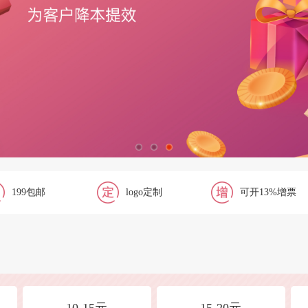
199包邮
logo定制
可开13%增票