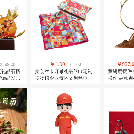
￥1.00
￥927.
2899.00
￥1.00
迁礼品石榴
文创丝巾订做礼品丝巾定制
黄铜鹿摆件
装饰品发财
博物馆企业景区文创丝巾
摆件 寓意