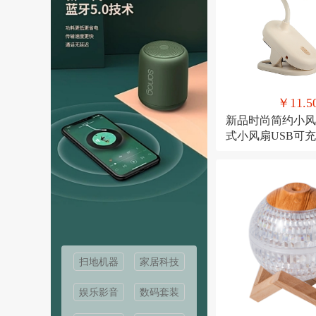
￥11.5
新品时尚简约小风
式小风扇USB可
桌面风扇
扫地机器
家居科技
娱乐影音
数码套装