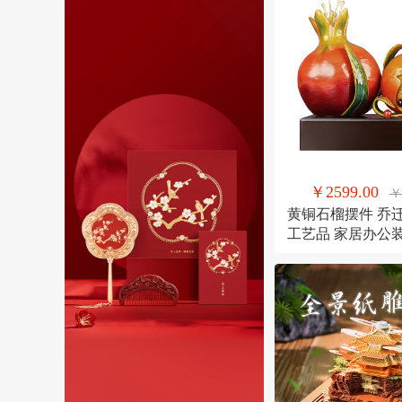
￥2599.00
￥
黄铜石榴摆件 乔
工艺品 家居办公
果