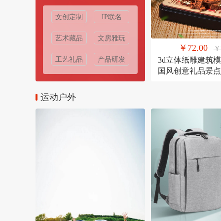
文创定制
IP联名
艺术藏品
文房雅玩
￥72.00
￥
工艺礼品
产品研发
3d立体纸雕建筑
国风创意礼品景点
定制礼物
运动户外