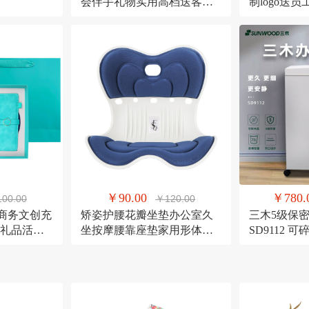
会伴手礼物实用高档送客户
制logo送
员工套装
活动伴手礼
￥90.00
￥780.
00.00
￥120.00
;mi商务文创充
矫姿护腰花瓣坐垫办公室久
三木5级保
礼品活动
坐按摩腰靠座垫家用形体矫
SD9112 
正美臀神器
量21L粉碎