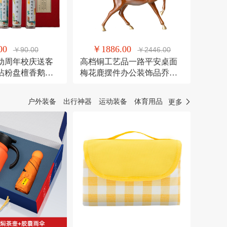
00
￥1886.00
￥90.00
￥2446.00
动周年校庆送客
高档铜工艺品一路平安桌面
沾粉盘檀香鹅梨
梅花鹿摆件办公装饰品乔迁
送礼
户外装备
出行神器
运动装备
体育用品
更多