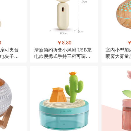
0
￥8.80
￥
扇可夹台
清新简约折叠小风扇 USB充
室内小型加
充电夹子式
电款便携式手持三档可调节
喷雾大雾量
糖果色小电扇
USB直插款