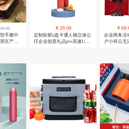
￥20.00
￥68.
78.00
模型手撕中
定制软胶u盘卡通人物立体公
企业商务活
景区产品
仔企业创意礼品pvc高速U盘
户小祥云无
大容量16g
账中香