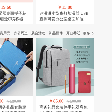
19.60
￥13.80
湿器桌面栀子花
冰淇淋小型夜灯加湿器 USB
彩氛围灯喷雾器萌
直插可爱办公室桌面加湿器
器
氛围灯喷雾器
具用品
办公周边
展会活动
饰品摆件
开业乔迁
更多
00
￥85.00
￥120.00
￥100.00
商务礼品套装定
商务礼品套装伴手礼双肩包