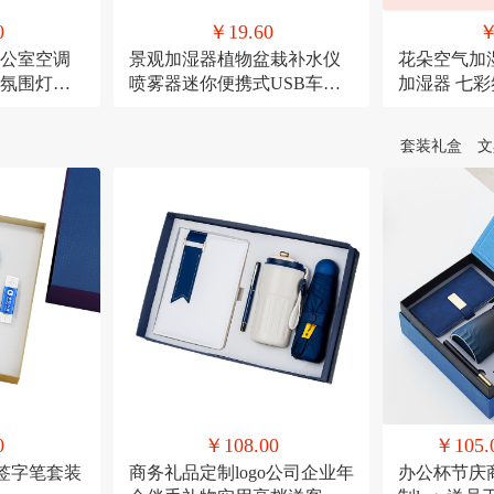
0
￥19.60
￥
公室空调
景观加湿器植物盆栽补水仪
花朵空气加
氛围灯
喷雾器迷你便携式USB车载
加湿器 七
喷雾
宠USB喷雾
套装礼盒
文
0
￥108.00
￥105.
+签字笔套装
商务礼品定制logo公司企业年
办公杯节庆