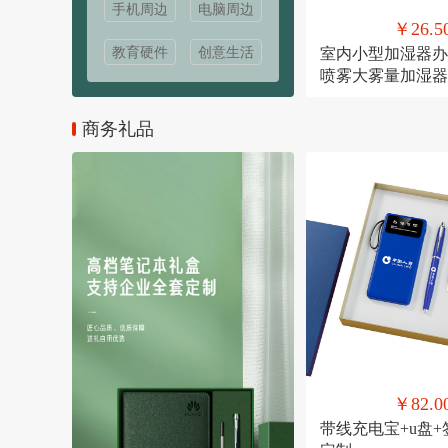
手机周边
电脑周边
￥26.5
教育硬件
创意生活
室内小型加湿器办
喷雾大雾量加湿器
USB直插款加湿
商务礼品
￥82.0
带线充电宝+u盘