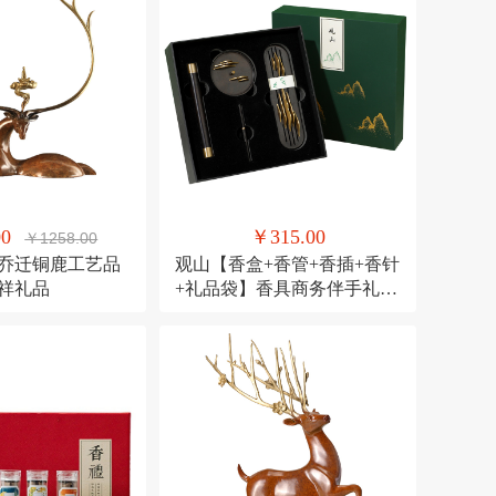
00
￥315.00
￥1258.00
 乔迁铜鹿工艺品
观山【香盒+香管+香插+香针
吉祥礼品
+礼品袋】香具商务伴手礼套
装