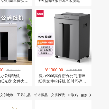
员工公司周年庆实用
+天堂伞+旅行本+木质笔
00
￥1300.00
￥880.00
￥1500.00
密办公碎纸机
得力9906高保密办公商用碎
可碎纸光盘 文件大容
纸机文件粉碎机 长时间碎纸
机
机
文创定制
工艺礼品
艺术藏品
文房雅玩
IP联名
更多