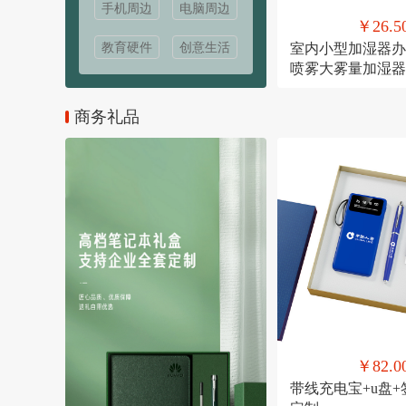
手机周边
电脑周边
￥26.5
教育硬件
创意生活
室内小型加湿器办
喷雾大雾量加湿器
USB直插款加湿
商务礼品
￥82.0
带线充电宝+u盘