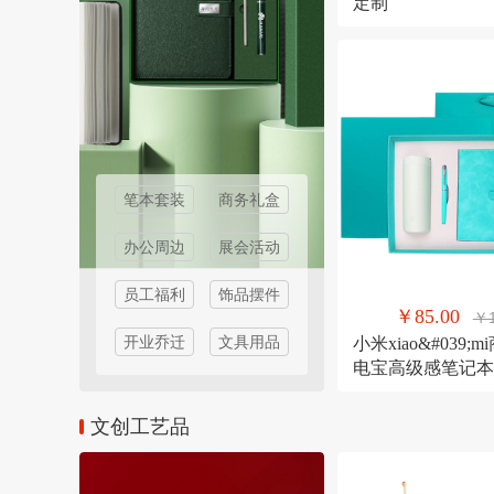
定制
笔本套装
商务礼盒
办公周边
展会活动
员工福利
饰品摆件
￥85.00
￥1
开业乔迁
文具用品
小米xiao&#039
电宝高级感笔记本
伴手礼纪念礼物
文创工艺品