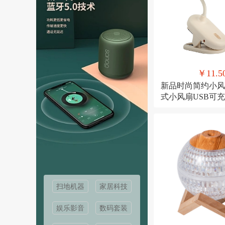
￥11.5
新品时尚简约小风
式小风扇USB可
桌面风扇
扫地机器
家居科技
娱乐影音
数码套装