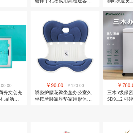
会伴手礼物实用高档送客户
制logo送
员工套装
活动伴手礼
￥90.00
￥780.
00.00
￥120.00
;mi商务文创充
矫姿护腰花瓣坐垫办公室久
三木5级保
礼品活动
坐按摩腰靠座垫家用形体矫
SD9112 
正美臀神器
量21L粉碎