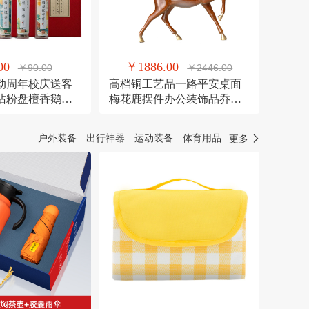
00
￥1886.00
￥90.00
￥2446.00
动周年校庆送客
高档铜工艺品一路平安桌面
沾粉盘檀香鹅梨
梅花鹿摆件办公装饰品乔迁
送礼
户外装备
出行神器
运动装备
体育用品
更多