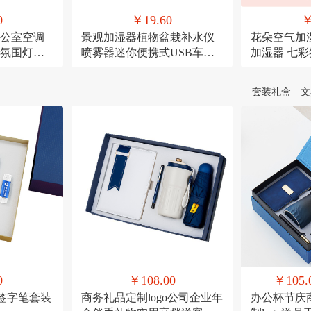
0
￥19.60
￥
公室空调
景观加湿器植物盆栽补水仪
花朵空气加
氛围灯
喷雾器迷你便携式USB车载
加湿器 七
喷雾
宠USB喷雾
套装礼盒
文
0
￥108.00
￥105.
+签字笔套装
商务礼品定制logo公司企业年
办公杯节庆