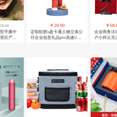
￥20.00
￥68.
78.00
模型手撕中
定制软胶u盘卡通人物立体公
企业商务活
景区产品
仔企业创意礼品pvc高速U盘
户小祥云无
大容量16g
账中香