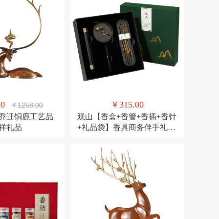
00
￥315.00
￥1258.00
 乔迁铜鹿工艺品
观山【香盒+香管+香插+香针
吉祥礼品
+礼品袋】香具商务伴手礼套
装