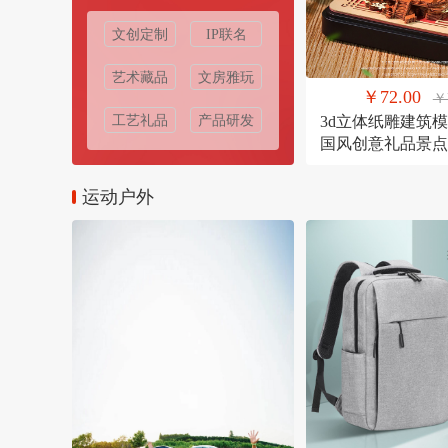
文创定制
IP联名
艺术藏品
文房雅玩
￥72.00
￥
工艺礼品
产品研发
3d立体纸雕建筑
国风创意礼品景点
定制礼物
运动户外