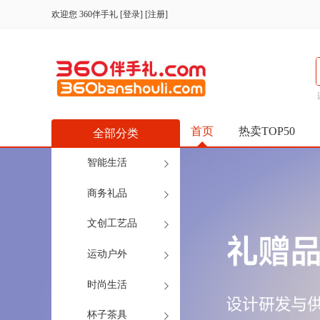
欢迎您
360伴手礼
[
登录
] [
注册
]
首页
热卖TOP50
全部分类
智能生活
商务礼品
文创工艺品
运动户外
时尚生活
杯子茶具