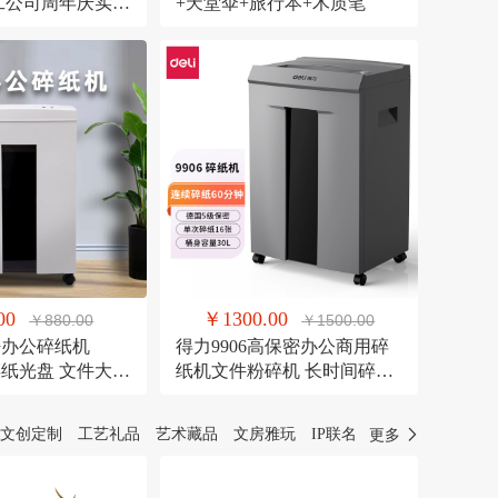
员工公司周年庆实用
+天堂伞+旅行本+木质笔
00
￥1300.00
￥880.00
￥1500.00
密办公碎纸机
得力9906高保密办公商用碎
可碎纸光盘 文件大容
纸机文件粉碎机 长时间碎纸
机
机
文创定制
工艺礼品
艺术藏品
文房雅玩
IP联名
更多