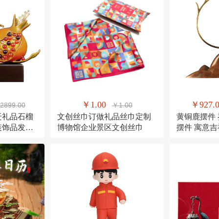
￥1.00
￥927.
2899.00
￥1.00
迁礼品石榴
文创丝巾订做礼品丝巾定制
黄铜鹿摆件
装饰品发财
博物馆企业景区文创丝巾
摆件 寓意