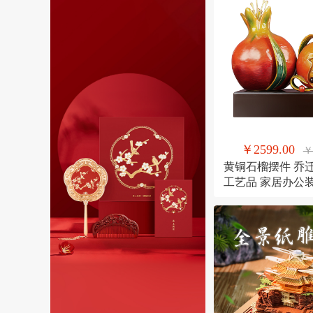
￥2599.00
￥
黄铜石榴摆件 乔
工艺品 家居办公
果