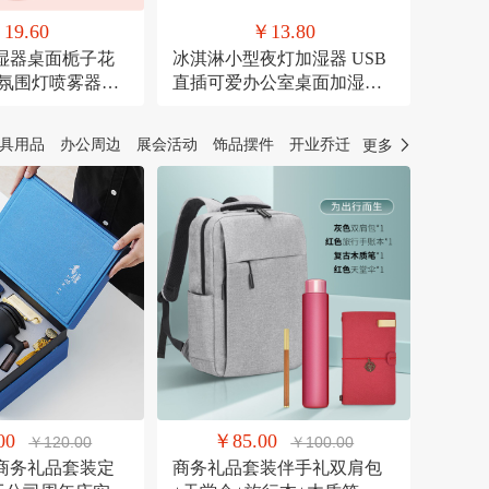
19.60
￥13.80
湿器桌面栀子花
冰淇淋小型夜灯加湿器 USB
彩氛围灯喷雾器萌
直插可爱办公室桌面加湿器
器
氛围灯喷雾器
具用品
办公周边
展会活动
饰品摆件
开业乔迁
更多
00
￥85.00
￥120.00
￥100.00
商务礼品套装定
商务礼品套装伴手礼双肩包