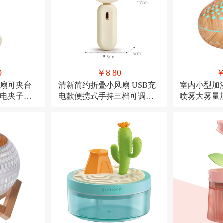
0
￥8.80
￥
扇可夹台
清新简约折叠小风扇 USB充
室内小型加
充电夹子式
电款便携式手持三档可调节
喷雾大雾量
糖果色小电扇
USB直插款