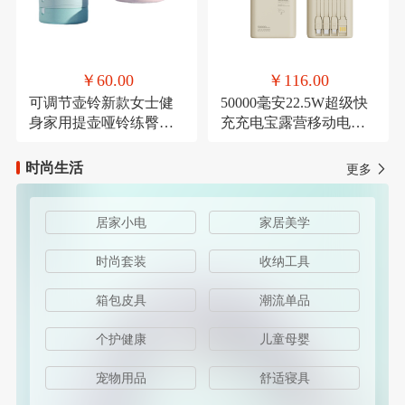
￥60.00
￥116.00
可调节壶铃新款女士健
50000毫安22.5W超级快
身家用提壶哑铃练臀翘
充充电宝露营移动电源
臀深蹲力量健身器材
可定制
时尚生活
更多
居家小电
家居美学
时尚套装
收纳工具
箱包皮具
潮流单品
个护健康
儿童母婴
宠物用品
舒适寝具