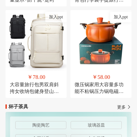
带轮子折叠露营收纳包
加入ppt
加入ppt
￥78.00
￥58.00
大容量旅行包男双肩斜
微压锅家用大容量多功
挎女收纳包健身登山运
能不粘锅压力锅电磁炉
动商务出差休闲背包
燃气灶通用麦饭石微压
杯子茶具
更多
陶瓷陶艺
玻璃器皿