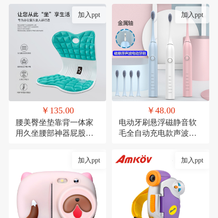
加入ppt
加入ppt
￥135.00
￥48.00
腰美臀坐垫靠背一体家
电动牙刷悬浮磁静音软
用久坐腰部神器屁股垫
毛全自动充电款声波式
透气记忆棉座椅垫
礼品
加入ppt
加入ppt