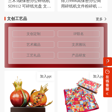
三木5级保密办公碎纸机
得力9906高保密办公商
SD9112 可碎纸光盘 文件
用碎纸机文件粉碎机 长
大容量21L粉碎机
时间碎纸机
文创工艺品
更多
文创定制
IP联名
艺术藏品
文房雅玩
工艺礼品
产品研发
加入ppt
加入ppt