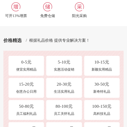
合作及洽谈
修改收货地址
可开13%增票
免费仓储
阳光采购
商品发布
常见问题
价格精选
/ 根据礼品价格 提供专业解决方案！
0-5元
5-10元
10-15元
便宜实用精品
实惠活动促销
新颖实用精品
15-20元
20-30元
30-50元
创意办公日用
生活实用礼品
新奇特礼品
50-80元
80-100元
100-150元
员工福利礼品
员工关怀礼品
高科技礼品