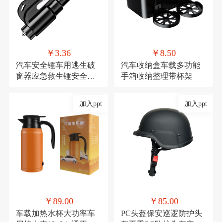
￥3.36
￥8.50
汽车安全锤车用逃生破
汽车收纳盒车载多功能
窗器应急救生锤安全带
手箱收纳整理带杯架
割刀车载安全用品
加入ppt
加入ppt
￥89.00
￥85.00
车载加热水杯大功率车
PC头盔保安巡逻防护头