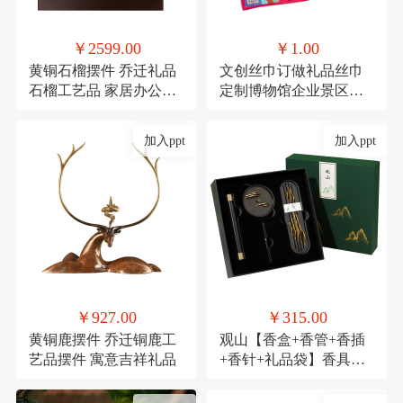
￥2599.00
￥1.00
黄铜石榴摆件 乔迁礼品
文创丝巾订做礼品丝巾
石榴工艺品 家居办公装
定制博物馆企业景区文
饰品发财果
创丝巾
加入ppt
加入ppt
￥927.00
￥315.00
黄铜鹿摆件 乔迁铜鹿工
观山【香盒+香管+香插
艺品摆件 寓意吉祥礼品
+香针+礼品袋】香具商
务伴手礼套装