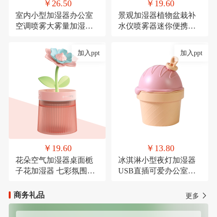
￥26.50
￥19.60
室内小型加湿器办公室
景观加湿器植物盆栽补
空调喷雾大雾量加湿器
水仪喷雾器迷你便携式
氛围灯USB直插款加湿
USB车载喷雾
加入ppt
加入ppt
￥19.60
￥13.80
花朵空气加湿器桌面栀
冰淇淋小型夜灯加湿器
子花加湿器 七彩氛围灯
USB直插可爱办公室桌
喷雾器萌宠USB喷雾器
面加湿器氛围灯喷雾器
商务礼品
更多