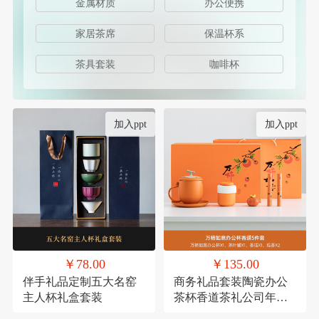
金属材质
办公便携
家居茶席
保温杯系
茶具套装
咖啡杯
加入ppt
加入ppt
￥78.00
￥135.00
伴手礼品定制五大名窑
商务礼品套装陶瓷办公
主人杯礼盒套装
茶杯香道茶礼公司年会
员工福利客户送礼定制