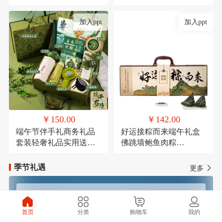
考研励志万年历倒计时
节结婚伴手礼品盒套装
加入ppt
加入ppt
￥150.00
￥142.00
端午节伴手礼商务礼品
好运接粽而来端午礼盒
套装轻奢礼品实用送客
佛跳墙鲍鱼肉粽
户活动礼品学生端午礼
120g*1，高汤黑松露火
品定制logo
腿肉粽120g*1，鲜肉粽
季节礼遇
更多
120g*1，高汤蛋黄鲜肉
粽120g*1，玫瑰豆沙粽
120g*1，芋泥紫薯粽
春季焕新
夏季清凉
120g*1，咸鸭蛋
首页
分类
购物车
我的
60g*4（盒装），铁观音
秋季滋补
冬季温暖