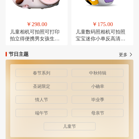
￥298.00
￥175.00
儿童相机可拍照可打印
儿童数码照相机可拍照
拍立得便携男女孩生日
宝宝迷你小单反高清卡
礼物
通
节日主题
更多
春节系列
中秋特辑
圣诞限定
小确幸
情人节
毕业季
端午节
母亲节
儿童节