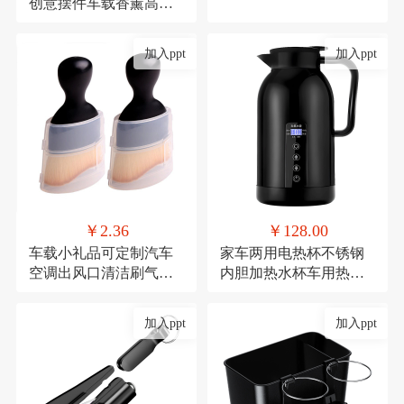
创意摆件车载香薰高档
去异味车内中控台车用
加入ppt
加入ppt
￥2.36
￥128.00
车载小礼品可定制汽车
家车两用电热杯不锈钢
空调出风口清洁刷气车
内胆加热水杯车用热水
内饰清洁工具绒毛刷短
器保温杯12V/24V加热水
款缝隙除尘毛刷
壶
加入ppt
加入ppt