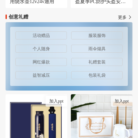
用烧水壶12v24v通用
盔夏季PC防护头盔安保
器材防护安全帽
创意礼赠
更多
活动赠品
服装服饰
个人随身
雨伞烟具
网红爆款
礼赠套装
益智减压
包装礼袋
加入ppt
加入ppt