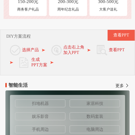
150-200元
200-300元
300-500元
商务客户礼品
周年纪念礼品
大客户送礼
查看PPT
DIY方案流程
点击右上角
选择产品
查看PPT
加入PPT
生成
PPT方案
智能生活
更多
扫地机器
家居科技
娱乐影音
数码套装
手机周边
电脑周边