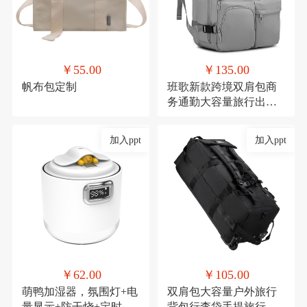
￥55.00
￥135.00
帆布包定制
班歌新款跨境双肩包商
务通勤大容量旅行出差
电脑背包学生书包男女
加入ppt
加入ppt
￥62.00
￥105.00
萌鸭加湿器，氛围灯+电
双肩包大容量户外旅行
量显示+防干烧+定时
背包行李袋手提旅行包