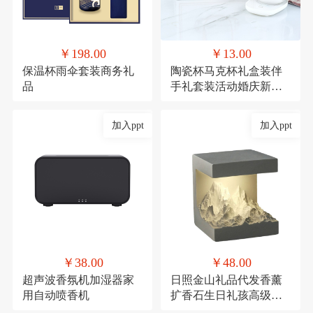
￥198.00
￥13.00
保温杯雨伞套装商务礼
陶瓷杯马克杯礼盒装伴
品
手礼套装活动婚庆新年
礼品
加入ppt
加入ppt
￥38.00
￥48.00
超声波香氛机加湿器家
日照金山礼品代发香薰
用自动喷香机
扩香石生日礼孩高级感
伴手礼毕业礼物