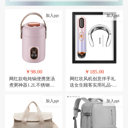
加入ppt
加入ppt
￥98.00
￥185.00
网红款电炖锅便携煲汤
网红吹风机创意伴手礼
煮粥神器1.2L不锈钢电
送女生顾客实用礼品-极
煮锅多功能预约
光吹风机+颈椎仪
加入ppt
加入ppt