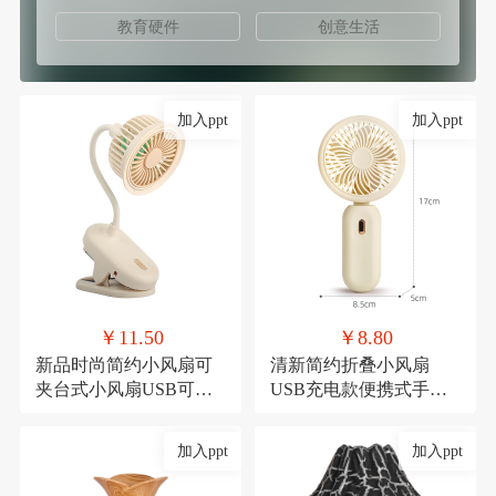
教育硬件
创意生活
加入ppt
加入ppt
￥11.50
￥8.80
新品时尚简约小风扇可
清新简约折叠小风扇
夹台式小风扇USB可充
USB充电款便携式手持
电夹子式桌面风扇
三档可调节糖果色小电
扇
加入ppt
加入ppt