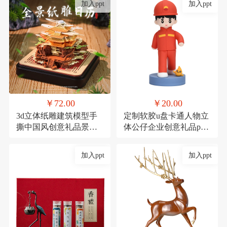
加入ppt
加入ppt
￥72.00
￥20.00
3d立体纸雕建筑模型手
定制软胶u盘卡通人物立
撕中国风创意礼品景点
体公仔企业创意礼品pvc
景区产品定制礼物
高速U盘大容量16g
加入ppt
加入ppt