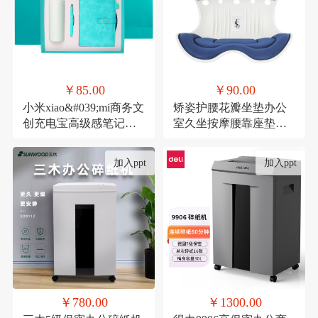
￥85.00
￥90.00
小米xiao&#039;mi商务文
矫姿护腰花瓣坐垫办公
创充电宝高级感笔记本
室久坐按摩腰靠座垫家
礼品活动伴手礼纪念礼
用形体矫正美臀神器
物
加入ppt
加入ppt
￥780.00
￥1300.00