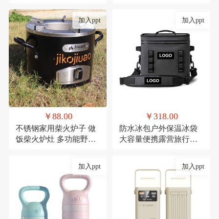
礼品陶瓷套装伴手礼
红防潮垫郊游便携布
加入ppt
加入ppt
￥88.00
￥318.00
不锈钢家用柴火炉子 做
防水冰包户外保温冰袋
饭柴火炉灶 多功能野餐
大容量便携露营旅行保
炉具
冷TPU防撞野餐餐具包
定制
加入ppt
加入ppt