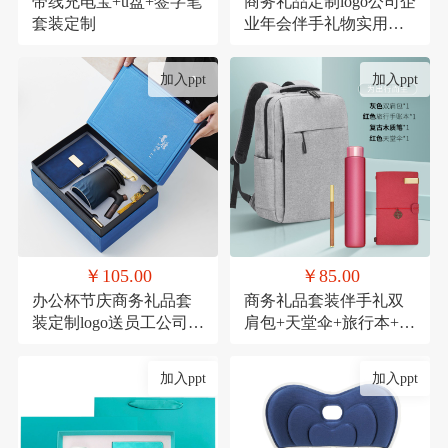
带线充电宝+u盘+签字笔
商务礼品定制logo公司企
套装定制
业年会伴手礼物实用高
档送客户员工套装
加入ppt
加入ppt
￥105.00
￥85.00
办公杯节庆商务礼品套
商务礼品套装伴手礼双
装定制logo送员工公司周
肩包+天堂伞+旅行本+木
年庆实用活动伴手礼
质笔
加入ppt
加入ppt