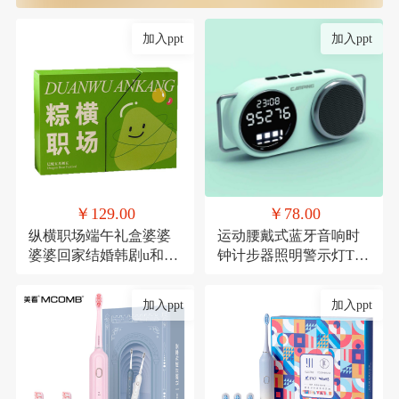
加入ppt
加入ppt
￥129.00
￥78.00
纵横职场端午礼盒婆婆
运动腰戴式蓝牙音响时
婆婆回家结婚韩剧u和规
钟计步器照明警示灯TF
范滚滚滚
卡
加入ppt
加入ppt