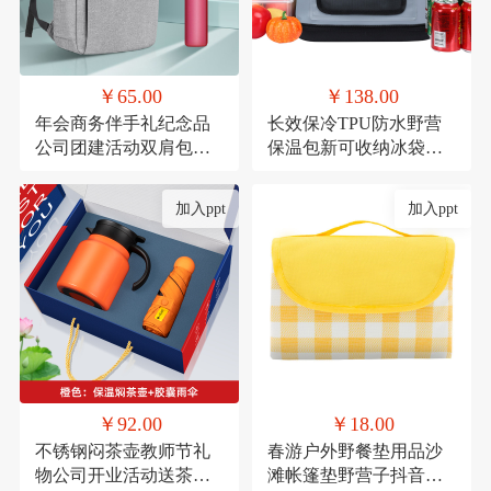
￥65.00
￥138.00
年会商务伴手礼纪念品
长效保冷TPU防水野营
公司团建活动双肩包实
保温包新可收纳冰袋冰
用礼品套装印制
包户外移动冰箱冷藏包
定制
加入ppt
加入ppt
￥92.00
￥18.00
不锈钢闷茶壶教师节礼
春游户外野餐垫用品沙
物公司开业活动送茶具
滩帐篷垫野营子抖音网