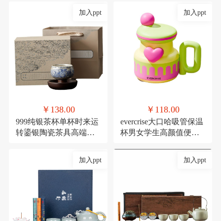
加入ppt
加入ppt
￥138.00
￥118.00
999纯银茶杯单杯时来运
evercrise大口哈吸管保温
转鎏银陶瓷茶具高端主
杯男女学生高颜值便携
人杯360度可旋转杯子
可爱少女咖啡水杯
加入ppt
加入ppt