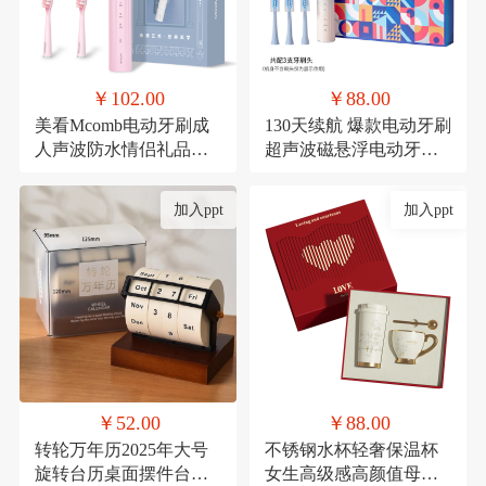
￥102.00
￥88.00
美看Mcomb电动牙刷成
130天续航 爆款电动牙刷
人声波防水情侣礼品科
超声波磁悬浮电动牙刷
技充电款可定制扫振
成人款生日礼品套装
加入ppt
加入ppt
￥52.00
￥88.00
转轮万年历2025年大号
不锈钢水杯轻奢保温杯
旋转台历桌面摆件台历
女生高级感高颜值母亲