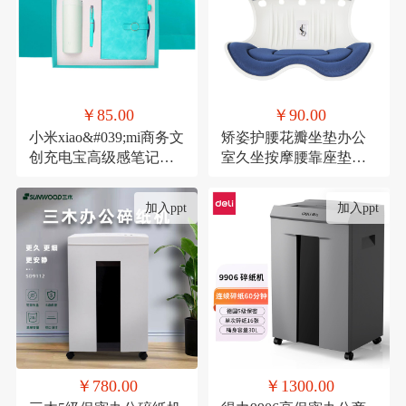
￥85.00
￥90.00
小米xiao&#039;mi商务文
矫姿护腰花瓣坐垫办公
创充电宝高级感笔记本
室久坐按摩腰靠座垫家
礼品活动伴手礼纪念礼
用形体矫正美臀神器
物
加入ppt
加入ppt
￥780.00
￥1300.00