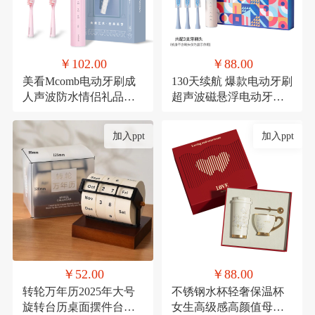
￥102.00
￥88.00
美看Mcomb电动牙刷成
130天续航 爆款电动牙刷
人声波防水情侣礼品科
超声波磁悬浮电动牙刷
技充电款可定制扫振
成人款生日礼品套装
加入ppt
加入ppt
￥52.00
￥88.00
转轮万年历2025年大号
不锈钢水杯轻奢保温杯
旋转台历桌面摆件台历
女生高级感高颜值母亲