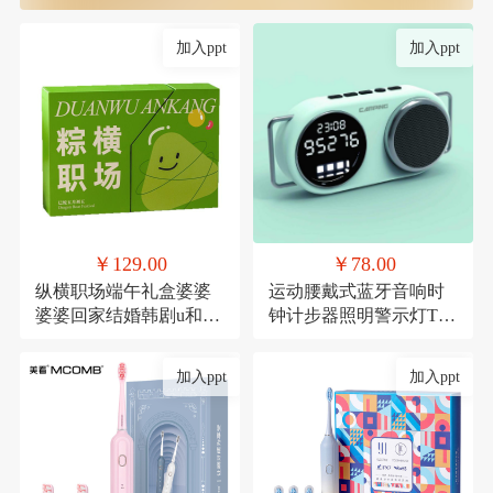
加入ppt
加入ppt
￥129.00
￥78.00
纵横职场端午礼盒婆婆
运动腰戴式蓝牙音响时
婆婆回家结婚韩剧u和规
钟计步器照明警示灯TF
范滚滚滚
卡
加入ppt
加入ppt