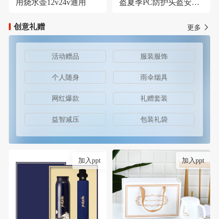
用烧水壶12v24v通用
盔夏季PC防护头盔安保
器材防护安全帽
创意礼赠
更多
活动赠品
服装服饰
个人随身
雨伞烟具
网红爆款
礼赠套装
益智减压
包装礼袋
加入ppt
加入ppt