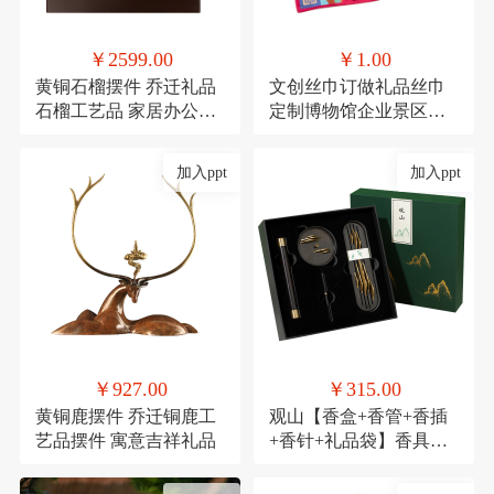
￥2599.00
￥1.00
黄铜石榴摆件 乔迁礼品
文创丝巾订做礼品丝巾
石榴工艺品 家居办公装
定制博物馆企业景区文
饰品发财果
创丝巾
加入ppt
加入ppt
￥927.00
￥315.00
黄铜鹿摆件 乔迁铜鹿工
观山【香盒+香管+香插
艺品摆件 寓意吉祥礼品
+香针+礼品袋】香具商
务伴手礼套装