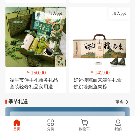
考研励志万年历倒计时
节结婚伴手礼品盒套装
加入ppt
加入ppt
￥150.00
￥142.00
端午节伴手礼商务礼品
好运接粽而来端午礼盒
套装轻奢礼品实用送客
佛跳墙鲍鱼肉粽
户活动礼品学生端午礼
120g*1，高汤黑松露火
品定制logo
腿肉粽120g*1，鲜肉粽
季节礼遇
更多
120g*1，高汤蛋黄鲜肉
粽120g*1，玫瑰豆沙粽
120g*1，芋泥紫薯粽
春季焕新
夏季清凉
120g*1，咸鸭蛋
首页
分类
购物车
我的
60g*4（盒装），铁观音
秋季滋补
冬季温暖