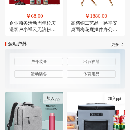
￥68.00
￥1886.00
企业商务活动周年校庆
高档铜工艺品一路平安
送客户小祥云无沾粉盘
桌面梅花鹿摆件办公装
檀香鹅梨账中香
饰品乔迁送礼
运动户外
更多
户外装备
出行神器
运动装备
体育用品
加入ppt
加入ppt