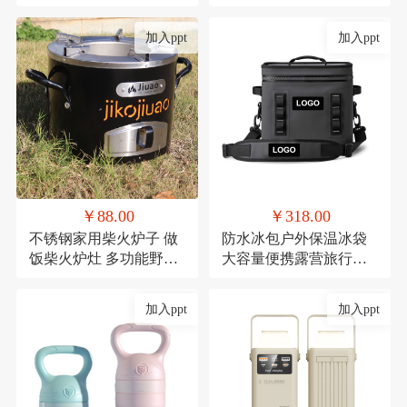
礼品陶瓷套装伴手礼
红防潮垫郊游便携布
加入ppt
加入ppt
￥88.00
￥318.00
不锈钢家用柴火炉子 做
防水冰包户外保温冰袋
饭柴火炉灶 多功能野餐
大容量便携露营旅行保
炉具
冷TPU防撞野餐餐具包
定制
加入ppt
加入ppt