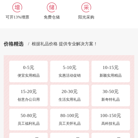
联系我们
招聘英才
可开13%增票
免费仓储
阳光采购
合作及洽谈
修改收货地址
价格精选
/ 根据礼品价格 提供专业解决方案！
0-5元
5-10元
10-15元
便宜实用精品
实惠活动促销
新颖实用精品
15-20元
20-30元
30-50元
创意办公日用
生活实用礼品
新奇特礼品
50-80元
80-100元
100-150元
员工福利礼品
员工关怀礼品
高科技礼品