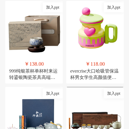
加入ppt
加入ppt
￥138.00
￥118.00
999纯银茶杯单杯时来运
evercrise大口哈吸管保温
转鎏银陶瓷茶具高端主
杯男女学生高颜值便携
人杯360度可旋转杯子
可爱少女咖啡水杯
加入ppt
加入ppt