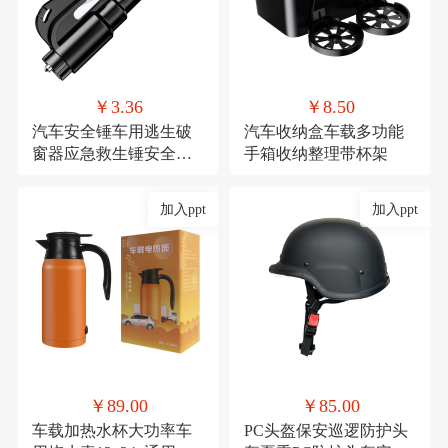
￥3.36
￥8.50
汽车安全锤车用逃生破
汽车收纳盒车载多功能
窗器应急救生锤安全带
手箱收纳整理带杯架
割刀车载安全用品
加入ppt
加入ppt
￥89.00
￥85.00
车载加热水杯大功率车
PC头盔保安巡逻防护头