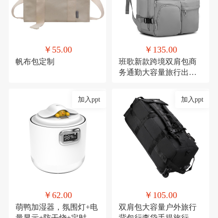
￥55.00
￥135.00
帆布包定制
班歌新款跨境双肩包商
务通勤大容量旅行出差
电脑背包学生书包男女
加入ppt
加入ppt
￥62.00
￥105.00
萌鸭加湿器，氛围灯+电
双肩包大容量户外旅行
量显示+防干烧+定时
背包行李袋手提旅行包