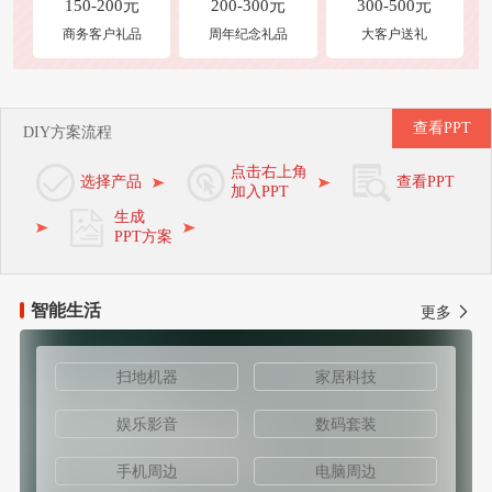
150-200元
200-300元
300-500元
商务客户礼品
周年纪念礼品
大客户送礼
查看PPT
DIY方案流程
点击右上角
选择产品
查看PPT
加入PPT
生成
PPT方案
智能生活
更多
扫地机器
家居科技
娱乐影音
数码套装
手机周边
电脑周边