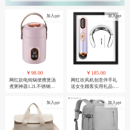
加入ppt
加入ppt
￥98.00
￥185.00
网红款电炖锅便携煲汤
网红吹风机创意伴手礼
煮粥神器1.2L不锈钢电
送女生顾客实用礼品-极
煮锅多功能预约
光吹风机+颈椎仪
加入ppt
加入ppt