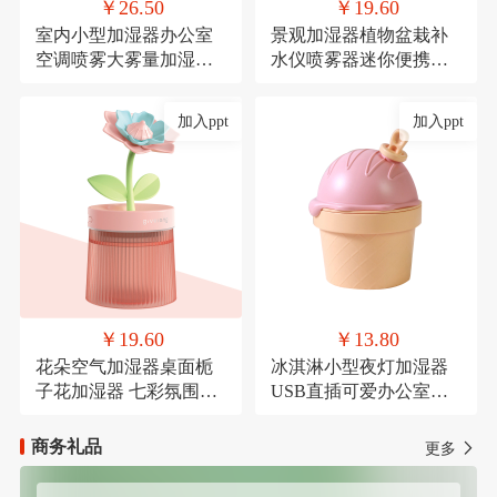
￥26.50
￥19.60
室内小型加湿器办公室
景观加湿器植物盆栽补
空调喷雾大雾量加湿器
水仪喷雾器迷你便携式
氛围灯USB直插款加湿
USB车载喷雾
加入ppt
加入ppt
￥19.60
￥13.80
花朵空气加湿器桌面栀
冰淇淋小型夜灯加湿器
子花加湿器 七彩氛围灯
USB直插可爱办公室桌
喷雾器萌宠USB喷雾器
面加湿器氛围灯喷雾器
商务礼品
更多