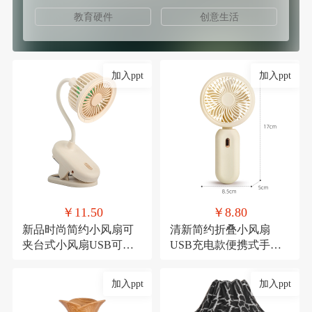
教育硬件
创意生活
加入ppt
加入ppt
￥11.50
￥8.80
新品时尚简约小风扇可
清新简约折叠小风扇
夹台式小风扇USB可充
USB充电款便携式手持
电夹子式桌面风扇
三档可调节糖果色小电
扇
加入ppt
加入ppt