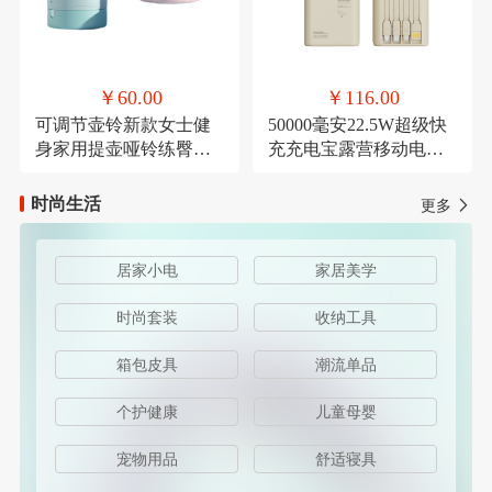
￥60.00
￥116.00
可调节壶铃新款女士健
50000毫安22.5W超级快
身家用提壶哑铃练臀翘
充充电宝露营移动电源
臀深蹲力量健身器材
可定制
时尚生活
更多
居家小电
家居美学
时尚套装
收纳工具
箱包皮具
潮流单品
个护健康
儿童母婴
宠物用品
舒适寝具