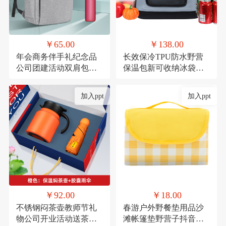
￥65.00
￥138.00
年会商务伴手礼纪念品
长效保冷TPU防水野营
公司团建活动双肩包实
保温包新可收纳冰袋冰
用礼品套装印制
包户外移动冰箱冷藏包
定制
加入ppt
加入ppt
￥92.00
￥18.00
不锈钢闷茶壶教师节礼
春游户外野餐垫用品沙
物公司开业活动送茶具
滩帐篷垫野营子抖音网