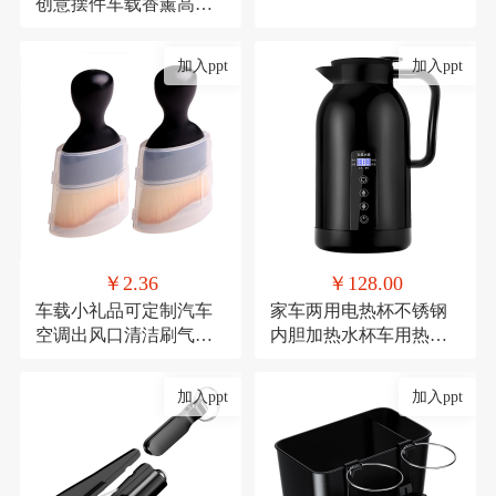
创意摆件车载香薰高档
去异味车内中控台车用
加入ppt
加入ppt
￥2.36
￥128.00
车载小礼品可定制汽车
家车两用电热杯不锈钢
空调出风口清洁刷气车
内胆加热水杯车用热水
内饰清洁工具绒毛刷短
器保温杯12V/24V加热水
款缝隙除尘毛刷
壶
加入ppt
加入ppt