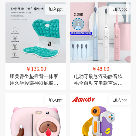
加入ppt
加入ppt
￥135.00
￥48.00
腰美臀坐垫靠背一体家
电动牙刷悬浮磁静音软
用久坐腰部神器屁股垫
毛全自动充电款声波式
透气记忆棉座椅垫
礼品
加入ppt
加入ppt