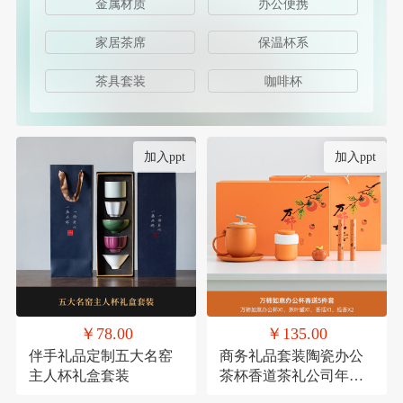
金属材质
办公便携
家居茶席
保温杯系
茶具套装
咖啡杯
加入ppt
加入ppt
￥78.00
￥135.00
伴手礼品定制五大名窑
商务礼品套装陶瓷办公
主人杯礼盒套装
茶杯香道茶礼公司年会
员工福利客户送礼定制