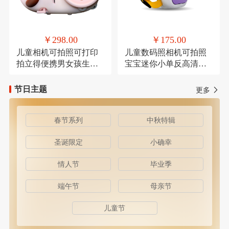
￥298.00
￥175.00
儿童相机可拍照可打印
儿童数码照相机可拍照
拍立得便携男女孩生日
宝宝迷你小单反高清卡
礼物
通
节日主题
更多
春节系列
中秋特辑
圣诞限定
小确幸
情人节
毕业季
端午节
母亲节
儿童节