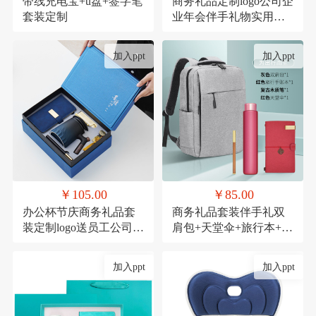
带线充电宝+u盘+签字笔
商务礼品定制logo公司企
套装定制
业年会伴手礼物实用高
档送客户员工套装
加入ppt
加入ppt
￥105.00
￥85.00
办公杯节庆商务礼品套
商务礼品套装伴手礼双
装定制logo送员工公司周
肩包+天堂伞+旅行本+木
年庆实用活动伴手礼
质笔
加入ppt
加入ppt