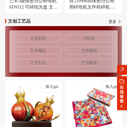
三木5级保密办公碎纸机
得力9906高保密办公商
SD9112 可碎纸光盘 文件
用碎纸机文件粉碎机 长
大容量21L粉碎机
时间碎纸机
文创工艺品
更多
文创定制
IP联名
艺术藏品
文房雅玩
工艺礼品
产品研发
加入ppt
加入ppt