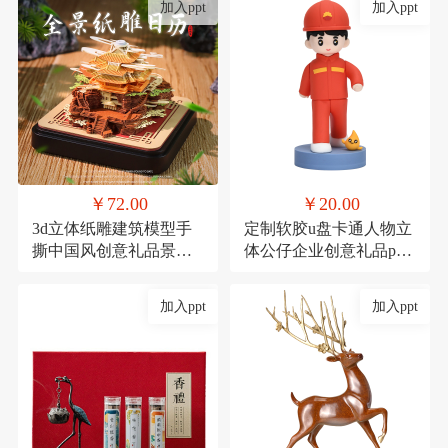
加入ppt
加入ppt
￥72.00
￥20.00
3d立体纸雕建筑模型手
定制软胶u盘卡通人物立
撕中国风创意礼品景点
体公仔企业创意礼品pvc
景区产品定制礼物
高速U盘大容量16g
加入ppt
加入ppt