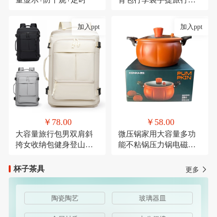
带轮子折叠露营收纳包
加入ppt
加入ppt
￥78.00
￥58.00
大容量旅行包男双肩斜
微压锅家用大容量多功
挎女收纳包健身登山运
能不粘锅压力锅电磁炉
动商务出差休闲背包
燃气灶通用麦饭石微压
杯子茶具
更多
陶瓷陶艺
玻璃器皿