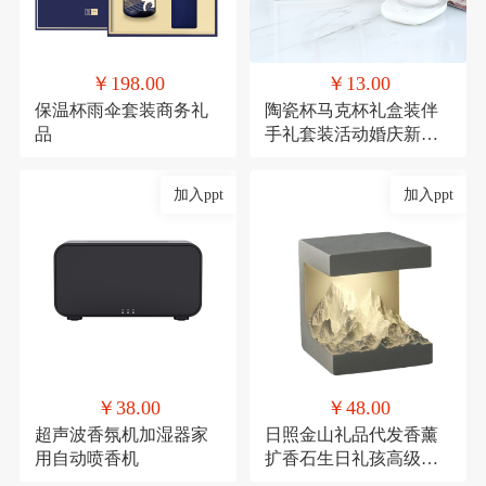
￥198.00
￥13.00
保温杯雨伞套装商务礼
陶瓷杯马克杯礼盒装伴
品
手礼套装活动婚庆新年
礼品
加入ppt
加入ppt
￥38.00
￥48.00
超声波香氛机加湿器家
日照金山礼品代发香薰
用自动喷香机
扩香石生日礼孩高级感
伴手礼毕业礼物