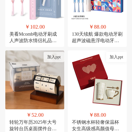
￥102.00
￥88.00
美看Mcomb电动牙刷成
130天续航 爆款电动牙刷
人声波防水情侣礼品科
超声波磁悬浮电动牙刷
技充电款可定制扫振
成人款生日礼品套装
加入ppt
加入ppt
￥52.00
￥88.00
转轮万年历2025年大号
不锈钢水杯轻奢保温杯
旋转台历桌面摆件台历
女生高级感高颜值母亲