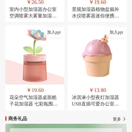
￥26.50
￥19.60
室内小型加湿器办公室
景观加湿器植物盆栽补
空调喷雾大雾量加湿器
水仪喷雾器迷你便携式
氛围灯USB直插款加湿
USB车载喷雾
加入ppt
加入ppt
￥19.60
￥13.80
花朵空气加湿器桌面栀
冰淇淋小型夜灯加湿器
子花加湿器 七彩氛围灯
USB直插可爱办公室桌
喷雾器萌宠USB喷雾器
面加湿器氛围灯喷雾器
商务礼品
更多