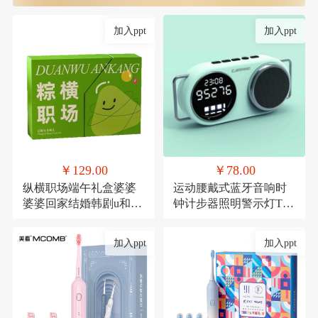
加入ppt
加入ppt
￥129.00
￥78.00
纵横职场端午礼盒婆婆
运动腰戴式蓝牙音响时
婆婆回家结婚韩剧u和规
钟计步器照明警示灯TF
范滚滚滚
卡
加入ppt
加入ppt