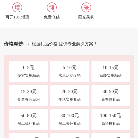
合作及洽谈
修改收货地址
可开13%增票
免费仓储
阳光采购
商品发布
常见问题
价格精选
/ 根据礼品价格 提供专业解决方案！
0-5元
5-10元
10-15元
便宜实用精品
实惠活动促销
新颖实用精品
15-20元
20-30元
30-50元
创意办公日用
生活实用礼品
新奇特礼品
50-80元
80-100元
100-150元
员工福利礼品
员工关怀礼品
高科技礼品