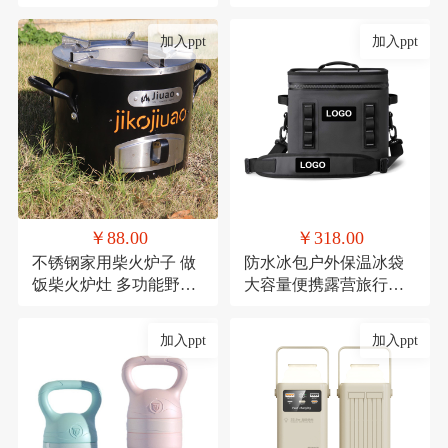
礼品陶瓷套装伴手礼
红防潮垫郊游便携布
加入ppt
加入ppt
￥88.00
￥318.00
不锈钢家用柴火炉子 做
防水冰包户外保温冰袋
饭柴火炉灶 多功能野餐
大容量便携露营旅行保
炉具
冷TPU防撞野餐餐具包
定制
加入ppt
加入ppt