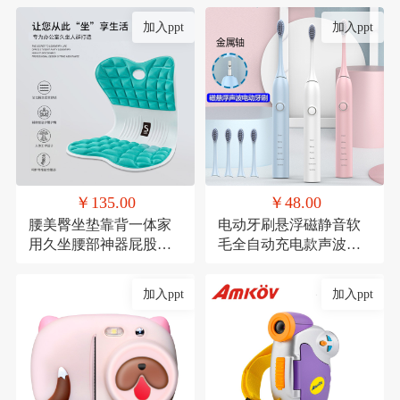
加入ppt
加入ppt
￥135.00
￥48.00
腰美臀坐垫靠背一体家
电动牙刷悬浮磁静音软
用久坐腰部神器屁股垫
毛全自动充电款声波式
透气记忆棉座椅垫
礼品
加入ppt
加入ppt