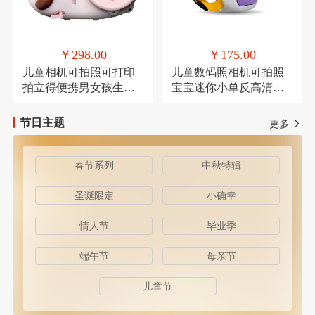
￥298.00
￥175.00
儿童相机可拍照可打印
儿童数码照相机可拍照
拍立得便携男女孩生日
宝宝迷你小单反高清卡
礼物
通
节日主题
更多
春节系列
中秋特辑
圣诞限定
小确幸
情人节
毕业季
端午节
母亲节
儿童节