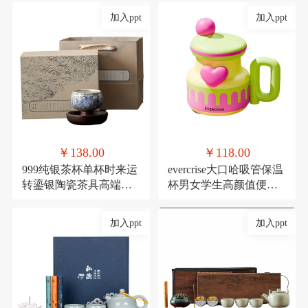
加入ppt
加入ppt
￥138.00
￥118.00
999纯银茶杯单杯时来运
evercrise大口哈吸管保温
转鎏银陶瓷茶具高端主
杯男女学生高颜值便携
人杯360度可旋转杯子
可爱少女咖啡水杯
加入ppt
加入ppt