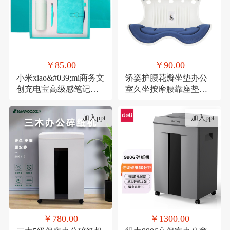
￥85.00
￥90.00
小米xiao&#039;mi商务文
矫姿护腰花瓣坐垫办公
创充电宝高级感笔记本
室久坐按摩腰靠座垫家
礼品活动伴手礼纪念礼
用形体矫正美臀神器
物
加入ppt
加入ppt
￥780.00
￥1300.00