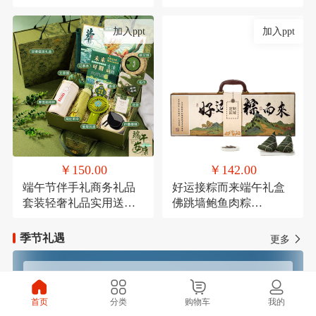
考研励志万年历倒计时
节结婚伴手礼品盒套装
加入ppt
加入ppt
￥150.00
￥142.00
端午节伴手礼商务礼品
好运接粽而来端午礼盒
套装轻奢礼品实用送客
佛跳墙鲍鱼肉粽
户活动礼品学生端午礼
120g*1，高汤黑松露火
品定制logo
腿肉粽120g*1，鲜肉粽
季节礼遇
更多
120g*1，高汤蛋黄鲜肉
粽120g*1，玫瑰豆沙粽
120g*1，芋泥紫薯粽
春季焕新
夏季清凉
120g*1，咸鸭蛋
首页
分类
购物车
我的
60g*4（盒装），铁观音
秋季滋补
冬季温暖