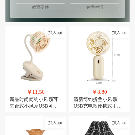
教育硬件
创意生活
加入ppt
加入ppt
￥11.50
￥8.80
新品时尚简约小风扇可
清新简约折叠小风扇
夹台式小风扇USB可充
USB充电款便携式手持
电夹子式桌面风扇
三档可调节糖果色小电
扇
加入ppt
加入ppt