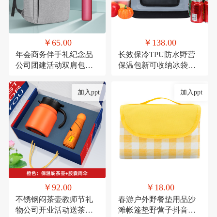
￥65.00
￥138.00
年会商务伴手礼纪念品
长效保冷TPU防水野营
公司团建活动双肩包实
保温包新可收纳冰袋冰
用礼品套装印制
包户外移动冰箱冷藏包
定制
加入ppt
加入ppt
￥92.00
￥18.00
不锈钢闷茶壶教师节礼
春游户外野餐垫用品沙
物公司开业活动送茶具
滩帐篷垫野营子抖音网