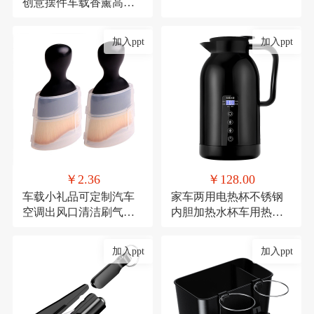
创意摆件车载香薰高档
去异味车内中控台车用
加入ppt
加入ppt
￥2.36
￥128.00
车载小礼品可定制汽车
家车两用电热杯不锈钢
空调出风口清洁刷气车
内胆加热水杯车用热水
内饰清洁工具绒毛刷短
器保温杯12V/24V加热水
款缝隙除尘毛刷
壶
加入ppt
加入ppt