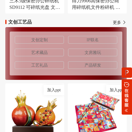
三木5级保密办公碎纸机
得力9906高保密办公商
SD9112 可碎纸光盘 文件
用碎纸机文件粉碎机 长
大容量21L粉碎机
时间碎纸机
文创工艺品
更多
文创定制
IP联名
艺术藏品
文房雅玩
工艺礼品
产品研发
加入ppt
加入ppt