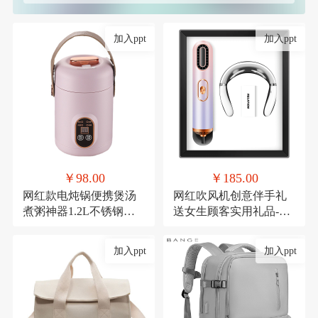
加入ppt
加入ppt
￥98.00
￥185.00
网红款电炖锅便携煲汤
网红吹风机创意伴手礼
煮粥神器1.2L不锈钢电
送女生顾客实用礼品-极
煮锅多功能预约
光吹风机+颈椎仪
加入ppt
加入ppt