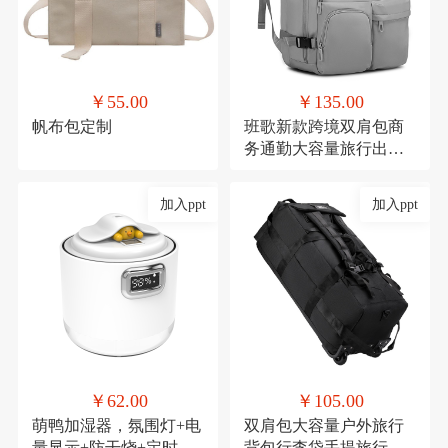
￥55.00
￥135.00
帆布包定制
班歌新款跨境双肩包商
务通勤大容量旅行出差
电脑背包学生书包男女
加入ppt
加入ppt
￥62.00
￥105.00
萌鸭加湿器，氛围灯+电
双肩包大容量户外旅行
量显示+防干烧+定时
背包行李袋手提旅行包