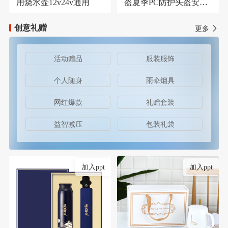
用烧水壶12v24v通用
盔夏季PC防护头盔安保
器材防护安全帽
创意礼赠
更多
活动赠品
服装服饰
个人随身
雨伞烟具
网红爆款
礼赠套装
益智减压
包装礼袋
加入ppt
加入ppt