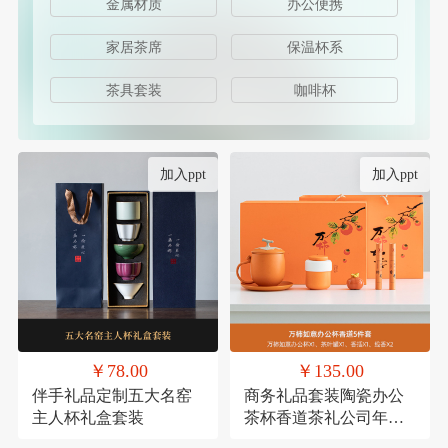
金属材质
办公便携
家居茶席
保温杯系
茶具套装
咖啡杯
加入ppt
加入ppt
￥78.00
￥135.00
伴手礼品定制五大名窑
商务礼品套装陶瓷办公
主人杯礼盒套装
茶杯香道茶礼公司年会
员工福利客户送礼定制