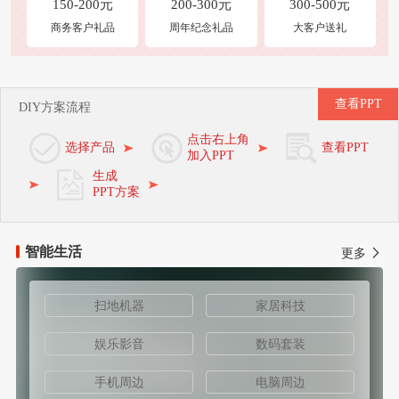
150-200元
200-300元
300-500元
商务客户礼品
周年纪念礼品
大客户送礼
查看PPT
DIY方案流程
点击右上角
选择产品
查看PPT
加入PPT
生成
PPT方案
智能生活
更多
扫地机器
家居科技
娱乐影音
数码套装
手机周边
电脑周边