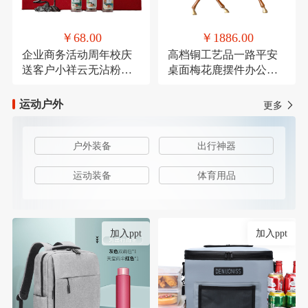
￥68.00
￥1886.00
企业商务活动周年校庆
高档铜工艺品一路平安
送客户小祥云无沾粉盘
桌面梅花鹿摆件办公装
檀香鹅梨账中香
饰品乔迁送礼
运动户外
更多
户外装备
出行神器
运动装备
体育用品
加入ppt
加入ppt