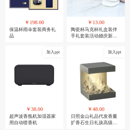
￥198.00
￥13.00
保温杯雨伞套装商务礼
陶瓷杯马克杯礼盒装伴
品
手礼套装活动婚庆新年
礼品
加入ppt
加入ppt
￥38.00
￥48.00
超声波香氛机加湿器家
日照金山礼品代发香薰
用自动喷香机
扩香石生日礼孩高级感
伴手礼毕业礼物