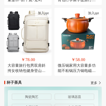
带轮子折叠露营收纳包
加入ppt
加入ppt
￥78.00
￥58.00
大容量旅行包男双肩斜
微压锅家用大容量多功
挎女收纳包健身登山运
能不粘锅压力锅电磁炉
动商务出差休闲背包
燃气灶通用麦饭石微压
杯子茶具
更多
陶瓷陶艺
玻璃器皿