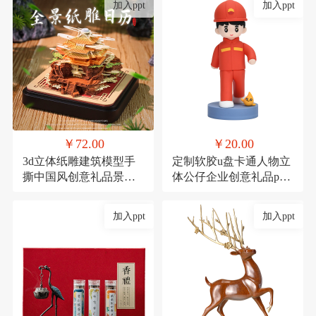
加入ppt
加入ppt
￥72.00
￥20.00
3d立体纸雕建筑模型手
定制软胶u盘卡通人物立
撕中国风创意礼品景点
体公仔企业创意礼品pvc
景区产品定制礼物
高速U盘大容量16g
加入ppt
加入ppt