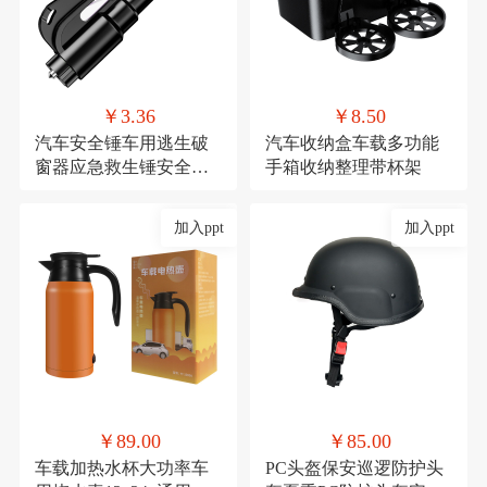
￥3.36
￥8.50
汽车安全锤车用逃生破
汽车收纳盒车载多功能
窗器应急救生锤安全带
手箱收纳整理带杯架
割刀车载安全用品
加入ppt
加入ppt
￥89.00
￥85.00
车载加热水杯大功率车
PC头盔保安巡逻防护头