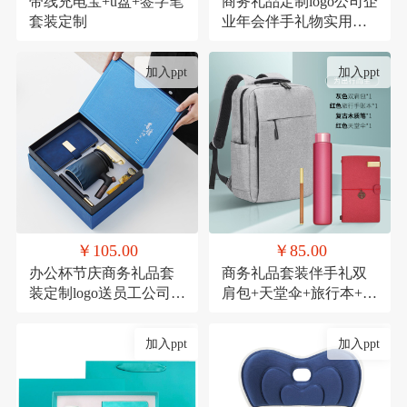
带线充电宝+u盘+签字笔
商务礼品定制logo公司企
套装定制
业年会伴手礼物实用高
档送客户员工套装
加入ppt
加入ppt
￥105.00
￥85.00
办公杯节庆商务礼品套
商务礼品套装伴手礼双
装定制logo送员工公司周
肩包+天堂伞+旅行本+木
年庆实用活动伴手礼
质笔
加入ppt
加入ppt