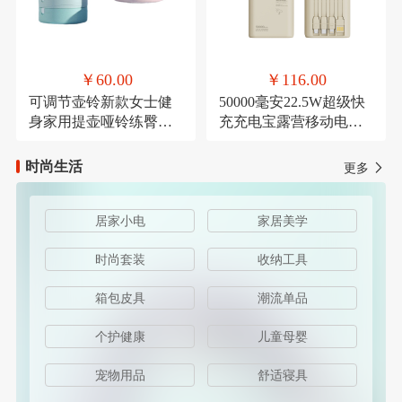
￥60.00
￥116.00
可调节壶铃新款女士健
50000毫安22.5W超级快
身家用提壶哑铃练臀翘
充充电宝露营移动电源
臀深蹲力量健身器材
可定制
时尚生活
更多
居家小电
家居美学
时尚套装
收纳工具
箱包皮具
潮流单品
个护健康
儿童母婴
宠物用品
舒适寝具