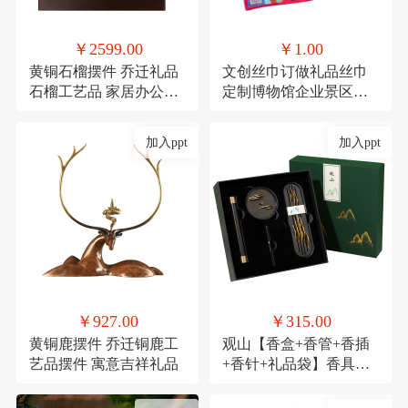
￥2599.00
￥1.00
黄铜石榴摆件 乔迁礼品
文创丝巾订做礼品丝巾
石榴工艺品 家居办公装
定制博物馆企业景区文
饰品发财果
创丝巾
加入ppt
加入ppt
￥927.00
￥315.00
黄铜鹿摆件 乔迁铜鹿工
观山【香盒+香管+香插
艺品摆件 寓意吉祥礼品
+香针+礼品袋】香具商
务伴手礼套装