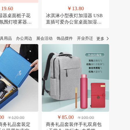
19.60
￥13.80
湿器桌面栀子花
冰淇淋小型夜灯加湿器 USB
彩氛围灯喷雾器萌
直插可爱办公室桌面加湿器
器
氛围灯喷雾器
具用品
办公周边
展会活动
饰品摆件
开业乔迁
更多
00
￥85.00
￥120.00
￥100.00
商务礼品套装定
商务礼品套装伴手礼双肩包