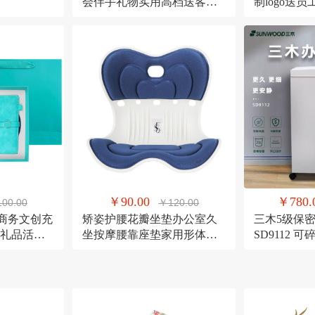
会伴手礼物实用高档送客户
制logo送
员工套装
活动伴手礼
￥90.00
￥780.
00.00
￥120.00
;mi商务文创充
矫姿护腰花瓣坐垫办公室久
三木5级保
礼品活动
坐按摩腰靠座垫家用形体矫
SD9112 
正美臀神器
量21L粉碎