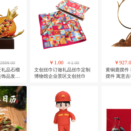
￥1.00
￥927.
2899.00
￥1.00
迁礼品石榴
文创丝巾订做礼品丝巾定制
黄铜鹿摆件
装饰品发财
博物馆企业景区文创丝巾
摆件 寓意