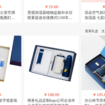
0
￥19.60
￥
公室空调
景观加湿器植物盆栽补水仪
花朵空气加
氛围灯
喷雾器迷你便携式USB车载
加湿器 七
喷雾
宠USB喷雾
套装礼盒
文
0
￥108.00
￥105.
+签字笔套装
商务礼品定制logo公司企业年
办公杯节庆