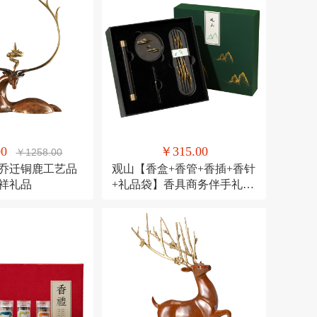
00
￥315.00
￥1258.00
 乔迁铜鹿工艺品
观山【香盒+香管+香插+香针
吉祥礼品
+礼品袋】香具商务伴手礼套
装