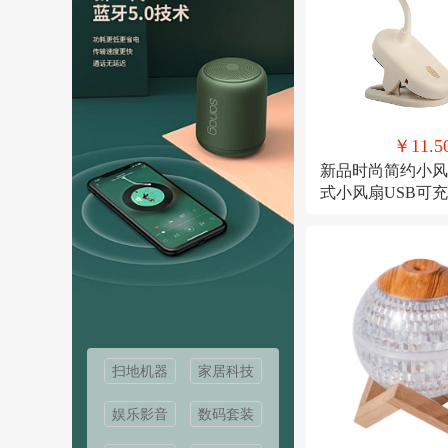
￥11.5
新品时尚简约小风
式小风扇USB可
桌面风扇
扫地机器
家居科技
娱乐影音
数码套装