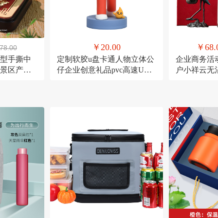
￥20.00
￥68.
78.00
模型手撕中
定制软胶u盘卡通人物立体公
企业商务活
景区产品
仔企业创意礼品pvc高速U盘
户小祥云无
大容量16g
账中香