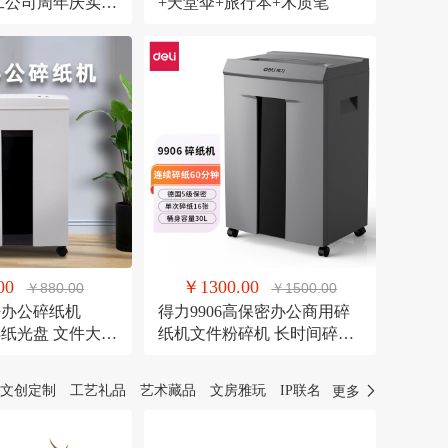
员工公司周年庆实用
+天堂伞+旅行本+木质笔
00
￥1300.00
￥880.00
￥1500.00
密办公碎纸机
得力9906高保密办公商用碎
可碎纸光盘 文件大容
纸机文件粉碎机 长时间碎纸
机
机
文创定制
工艺礼品
艺术藏品
文房雅玩
IP联名
更多