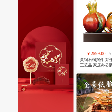
￥2599.00
￥
黄铜石榴摆件 乔
工艺品 家居办公
果