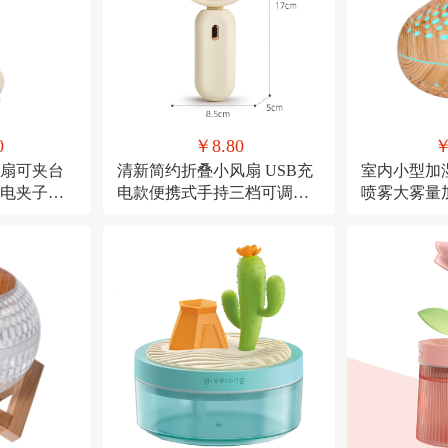
0
￥8.80
￥
扇可夹台
清新简约折叠小风扇 USB充
室内小型加
充电夹子式
电款便携式手持三档可调节
喷雾大雾量
糖果色小电扇
USB直插款