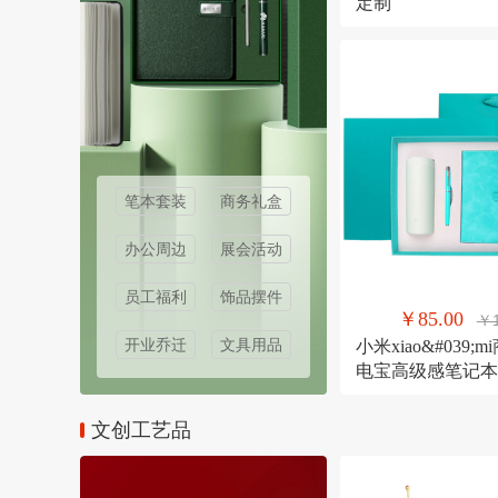
定制
笔本套装
商务礼盒
办公周边
展会活动
员工福利
饰品摆件
￥85.00
￥1
开业乔迁
文具用品
小米xiao&#039
电宝高级感笔记本
伴手礼纪念礼物
文创工艺品