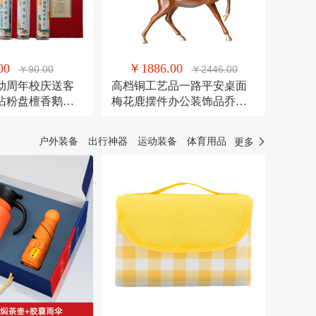
00
￥1886.00
￥90.00
￥2446.00
动周年校庆送客
高档铜工艺品一路平安桌面
沾粉盘檀香鹅梨
梅花鹿摆件办公装饰品乔迁
送礼
户外装备
出行神器
运动装备
体育用品
更多