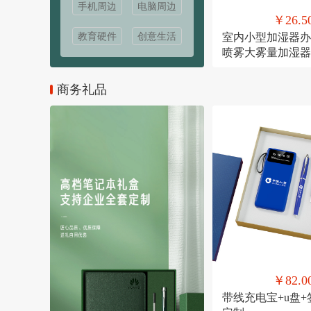
手机周边
电脑周边
￥26.5
教育硬件
创意生活
室内小型加湿器办
喷雾大雾量加湿器
USB直插款加湿
商务礼品
￥82.0
带线充电宝+u盘