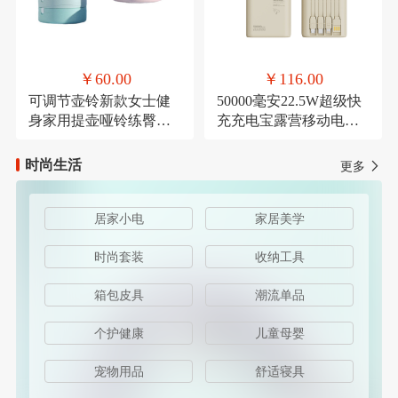
￥60.00
￥116.00
可调节壶铃新款女士健
50000毫安22.5W超级快
身家用提壶哑铃练臀翘
充充电宝露营移动电源
臀深蹲力量健身器材
可定制
时尚生活
更多
居家小电
家居美学
时尚套装
收纳工具
箱包皮具
潮流单品
个护健康
儿童母婴
宠物用品
舒适寝具