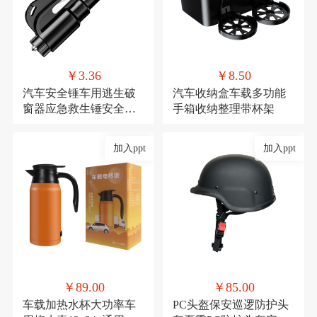
￥3.36
￥8.50
汽车安全锤车用逃生破
汽车收纳盒车载多功能
窗器应急救生锤安全带
手箱收纳整理带杯架
割刀车载安全用品
加入ppt
加入ppt
￥89.00
￥85.00
车载加热水杯大功率车
PC头盔保安巡逻防护头