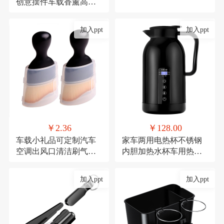
创意摆件车载香薰高档
去异味车内中控台车用
加入ppt
加入ppt
￥2.36
￥128.00
车载小礼品可定制汽车
家车两用电热杯不锈钢
空调出风口清洁刷气车
内胆加热水杯车用热水
内饰清洁工具绒毛刷短
器保温杯12V/24V加热水
款缝隙除尘毛刷
壶
加入ppt
加入ppt