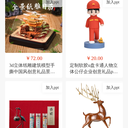
加入ppt
加入ppt
￥72.00
￥20.00
3d立体纸雕建筑模型手
定制软胶u盘卡通人物立
撕中国风创意礼品景点
体公仔企业创意礼品pvc
景区产品定制礼物
高速U盘大容量16g
加入ppt
加入ppt