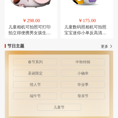
￥298.00
￥175.00
儿童相机可拍照可打印
儿童数码照相机可拍照
拍立得便携男女孩生日
宝宝迷你小单反高清卡
礼物
通
节日主题
更多
春节系列
中秋特辑
圣诞限定
小确幸
情人节
毕业季
端午节
母亲节
儿童节