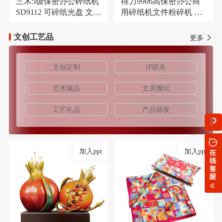
三木5级保密办公碎纸机
得力9906高保密办公商
SD9112 可碎纸光盘 文件
用碎纸机文件粉碎机 长
大容量21L粉碎机
时间碎纸机
文创工艺品
更多
文创定制
IP联名
艺术藏品
文房雅玩
工艺礼品
产品研发
加入ppt
加入ppt