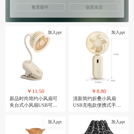
教育硬件
创意生活
加入ppt
加入ppt
￥11.50
￥8.80
新品时尚简约小风扇可
清新简约折叠小风扇
夹台式小风扇USB可充
USB充电款便携式手持
电夹子式桌面风扇
三档可调节糖果色小电
扇
加入ppt
加入ppt