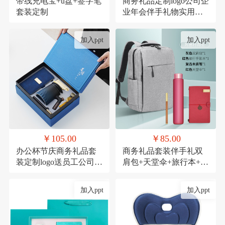
带线充电宝+u盘+签字笔
商务礼品定制logo公司企
套装定制
业年会伴手礼物实用高
档送客户员工套装
加入ppt
加入ppt
￥105.00
￥85.00
办公杯节庆商务礼品套
商务礼品套装伴手礼双
装定制logo送员工公司周
肩包+天堂伞+旅行本+木
年庆实用活动伴手礼
质笔
加入ppt
加入ppt