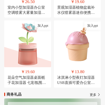
￥26.50
￥19.60
室内小型加湿器办公室
景观加湿器植物盆栽补
空调喷雾大雾量加湿器
水仪喷雾器迷你便携式
氛围灯USB直插款加湿
USB车载喷雾
加入ppt
加入ppt
￥19.60
￥13.80
花朵空气加湿器桌面栀
冰淇淋小型夜灯加湿器
子花加湿器 七彩氛围灯
USB直插可爱办公室桌
喷雾器萌宠USB喷雾器
面加湿器氛围灯喷雾器
商务礼品
更多