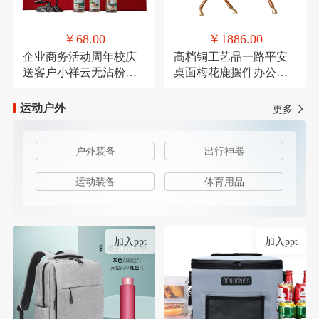
￥68.00
￥1886.00
企业商务活动周年校庆
高档铜工艺品一路平安
送客户小祥云无沾粉盘
桌面梅花鹿摆件办公装
檀香鹅梨账中香
饰品乔迁送礼
运动户外
更多
户外装备
出行神器
运动装备
体育用品
加入ppt
加入ppt