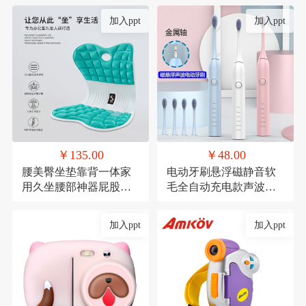
加入ppt
加入ppt
￥135.00
￥48.00
腰美臀坐垫靠背一体家
电动牙刷悬浮磁静音软
用久坐腰部神器屁股垫
毛全自动充电款声波式
透气记忆棉座椅垫
礼品
加入ppt
加入ppt