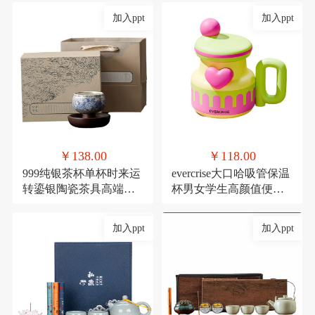
加入ppt
加入ppt
￥138.00
￥118.00
999纯银茶杯单杯时来运
evercrise大口哈吸管保温
转鎏银陶瓷茶具高端主
杯男女学生高颜值便携
人杯360度可旋转杯子
可爱少女咖啡水杯
加入ppt
加入ppt