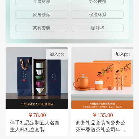
金属材质
办公便携
家居茶席
保温杯系
茶具套装
咖啡杯
加入ppt
加入ppt
￥78.00
￥135.00
伴手礼品定制五大名窑
商务礼品套装陶瓷办公
主人杯礼盒套装
茶杯香道茶礼公司年会
员工福利客户送礼定制