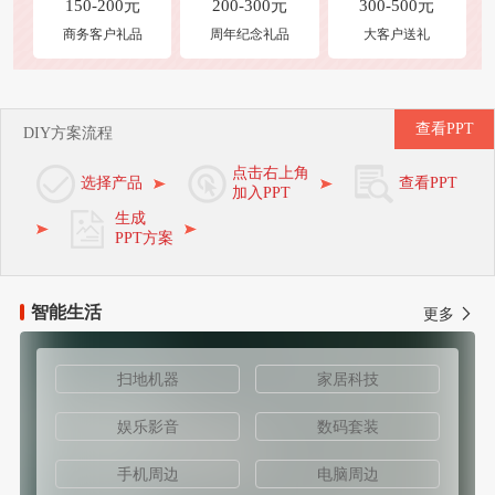
150-200元
200-300元
300-500元
商务客户礼品
周年纪念礼品
大客户送礼
查看PPT
DIY方案流程
点击右上角
选择产品
查看PPT
加入PPT
生成
PPT方案
智能生活
更多
扫地机器
家居科技
娱乐影音
数码套装
手机周边
电脑周边