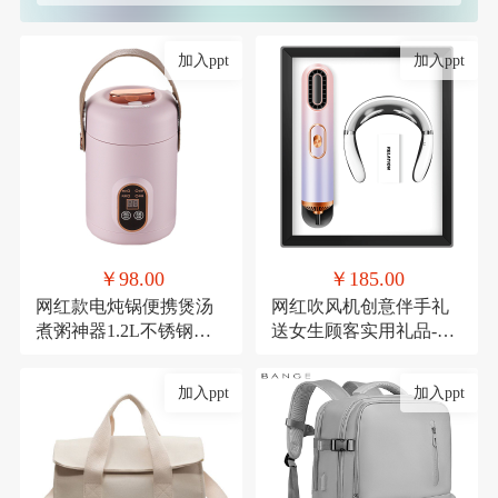
加入ppt
加入ppt
￥98.00
￥185.00
网红款电炖锅便携煲汤
网红吹风机创意伴手礼
煮粥神器1.2L不锈钢电
送女生顾客实用礼品-极
煮锅多功能预约
光吹风机+颈椎仪
加入ppt
加入ppt