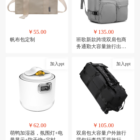
￥55.00
￥135.00
帆布包定制
班歌新款跨境双肩包商
务通勤大容量旅行出差
电脑背包学生书包男女
加入ppt
加入ppt
￥62.00
￥105.00
萌鸭加湿器，氛围灯+电
双肩包大容量户外旅行
量显示+防干烧+定时
背包行李袋手提旅行包