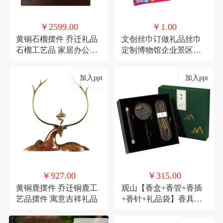
￥2599.00
￥1.00
黄铜石榴摆件 乔迁礼品
文创丝巾订做礼品丝巾
石榴工艺品 家居办公装
定制博物馆企业景区文
饰品发财果
创丝巾
加入ppt
加入ppt
￥927.00
￥315.00
黄铜鹿摆件 乔迁铜鹿工
观山【香盒+香管+香插
艺品摆件 寓意吉祥礼品
+香针+礼品袋】香具商
务伴手礼套装