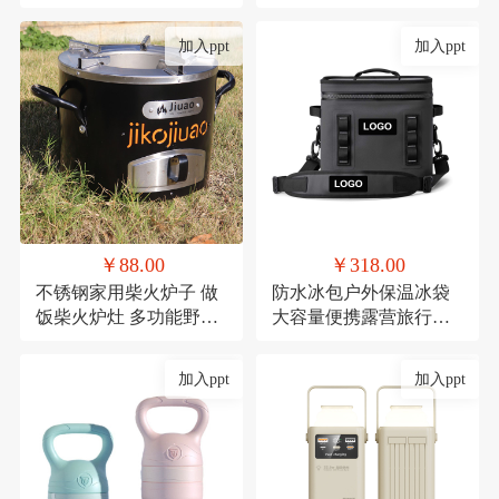
礼品陶瓷套装伴手礼
红防潮垫郊游便携布
加入ppt
加入ppt
￥88.00
￥318.00
不锈钢家用柴火炉子 做
防水冰包户外保温冰袋
饭柴火炉灶 多功能野餐
大容量便携露营旅行保
炉具
冷TPU防撞野餐餐具包
定制
加入ppt
加入ppt