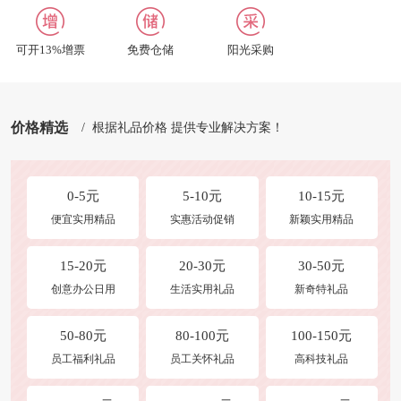
联系我们
招聘英才
可开13%增票
免费仓储
阳光采购
合作及洽谈
修改收货地址
价格精选
/ 根据礼品价格 提供专业解决方案！
0-5元
5-10元
10-15元
便宜实用精品
实惠活动促销
新颖实用精品
15-20元
20-30元
30-50元
创意办公日用
生活实用礼品
新奇特礼品
50-80元
80-100元
100-150元
员工福利礼品
员工关怀礼品
高科技礼品