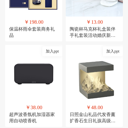
￥198.00
￥13.00
保温杯雨伞套装商务礼
陶瓷杯马克杯礼盒装伴
品
手礼套装活动婚庆新年
礼品
加入ppt
加入ppt
￥38.00
￥48.00
超声波香氛机加湿器家
日照金山礼品代发香薰
用自动喷香机
扩香石生日礼孩高级感
伴手礼毕业礼物