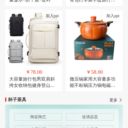
带轮子折叠露营收纳包
加入ppt
加入ppt
￥78.00
￥58.00
大容量旅行包男双肩斜
微压锅家用大容量多功
挎女收纳包健身登山运
能不粘锅压力锅电磁炉
动商务出差休闲背包
燃气灶通用麦饭石微压
杯子茶具
更多
陶瓷陶艺
玻璃器皿