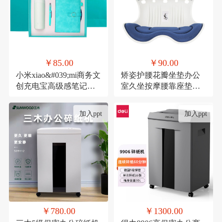
￥85.00
￥90.00
小米xiao&#039;mi商务文
矫姿护腰花瓣坐垫办公
创充电宝高级感笔记本
室久坐按摩腰靠座垫家
礼品活动伴手礼纪念礼
用形体矫正美臀神器
物
加入ppt
加入ppt
￥780.00
￥1300.00