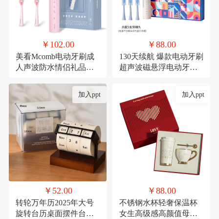
￥102.00
￥88.00
美看Mcomb电动牙刷成
130天续航 爆款电动牙刷
人声波防水情侣礼品科
超声波磁悬浮电动牙刷
技充电款可定制扫振
成人款生日礼品套装
加入ppt
加入ppt
￥52.00
￥88.00
转轮万年历2025年大号
不锈钢水杯轻奢保温杯
旋转台历桌面摆件台历
女生高级感高颜值母亲