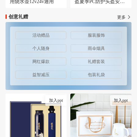
用烧水壶12v24v通用
盔夏季PC防护头盔安保
器材防护安全帽
创意礼赠
更多
活动赠品
服装服饰
个人随身
雨伞烟具
网红爆款
礼赠套装
益智减压
包装礼袋
加入ppt
加入ppt