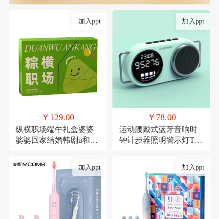
加入ppt
加入ppt
￥129.00
￥78.00
纵横职场端午礼盒婆婆
运动腰戴式蓝牙音响时
婆婆回家结婚韩剧u和规
钟计步器照明警示灯TF
范滚滚滚
卡
加入ppt
加入ppt