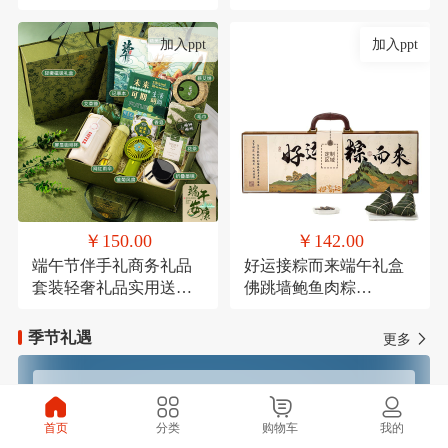
考研励志万年历倒计时
节结婚伴手礼品盒套装
加入ppt
加入ppt
￥150.00
￥142.00
端午节伴手礼商务礼品
好运接粽而来端午礼盒
套装轻奢礼品实用送客
佛跳墙鲍鱼肉粽
户活动礼品学生端午礼
120g*1，高汤黑松露火
品定制logo
腿肉粽120g*1，鲜肉粽
季节礼遇
更多
120g*1，高汤蛋黄鲜肉
粽120g*1，玫瑰豆沙粽
120g*1，芋泥紫薯粽
春季焕新
夏季清凉
120g*1，咸鸭蛋
首页
分类
购物车
我的
60g*4（盒装），铁观音
秋季滋补
冬季温暖