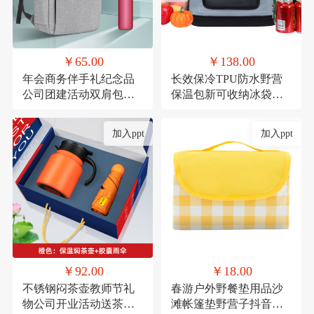
￥65.00
￥138.00
年会商务伴手礼纪念品
长效保冷TPU防水野营
公司团建活动双肩包实
保温包新可收纳冰袋冰
用礼品套装印制
包户外移动冰箱冷藏包
定制
加入ppt
加入ppt
￥92.00
￥18.00
不锈钢闷茶壶教师节礼
春游户外野餐垫用品沙
物公司开业活动送茶具
滩帐篷垫野营子抖音网